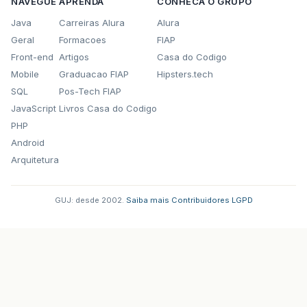
NAVEGUE
APRENDA
CONHECA O GRUPO
Java
Carreiras Alura
Alura
Geral
Formacoes
FIAP
Front-end
Artigos
Casa do Codigo
Mobile
Graduacao FIAP
Hipsters.tech
SQL
Pos-Tech FIAP
JavaScript
Livros Casa do Codigo
PHP
Android
Arquitetura
GUJ: desde 2002.
·
Saiba mais
·
Contribuidores
·
LGPD