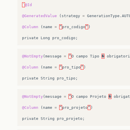
`
@Id
@GeneratedValue
(
strategy
=
GenerationType
.
AUT
@Column
(
name
=
“
pro_codigo
”
)
private
Long
pro_codigo
;
@NotEmpty
(
message
=
“
O
campo
Tipo
�
obrigatori
@Column
(
name
=
“
pro_tipo
”
)
private
String
pro_tipo
;
@NotEmpty
(
message
=
“
O
campo
Projeto
�
obrigat
@Column
(
name
=
“
pro_projeto
”
)
private
String
pro_projeto
;