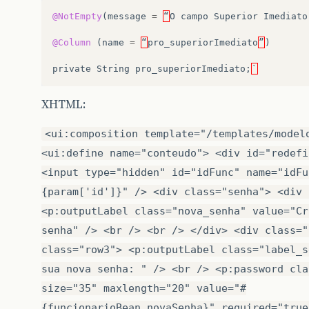
@NotEmpty
(
message
=
“
O
campo
Superior
Imediato
@Column
(
name
=
“
pro_superiorImediato
”
)
private
String
pro_superiorImediato
;
`
XHTML:
<ui:composition template="/templates/model
<ui:define name="conteudo"> <div id="redefi
<input type="hidden" id="idFunc" name="idFu
{param['id']}" /> <div class="senha"> <div 
<p:outputLabel class="nova_senha" value="Cr
senha" /> <br /> <br /> </div> <div class="
class="row3"> <p:outputLabel class="label_s
sua nova senha: " /> <br /> <p:password cla
size="35" maxlength="20" value="#
{funcionarioBean.novaSenha}" required="true