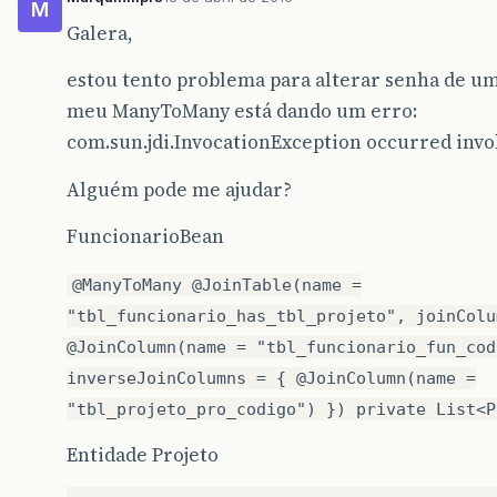
M
Galera,
estou tento problema para alterar senha de um
meu ManyToMany está dando um erro:
com.sun.jdi.InvocationException occurred inv
Alguém pode me ajudar?
FuncionarioBean
@ManyToMany @JoinTable(name =
"tbl_funcionario_has_tbl_projeto", joinColu
@JoinColumn(name = "tbl_funcionario_fun_cod
inverseJoinColumns = { @JoinColumn(name =
"tbl_projeto_pro_codigo") }) private List<P
Entidade Projeto