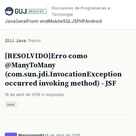
Discussoes de Programacao e
ARQUIVO
Tecnologia
Java
Geral
Front‑end
Mobile
SQL
JS
PHP
Android
GUJ
/
Java
/
Topico
[RESOLVIDO]Erro como
@ManyToMany
(com.sun.jdi.InvocationException
occurred invoking method) - JSF
18 de abril de 2016
0 respostas
java
Marquinmpfs
18 de abril de 2016