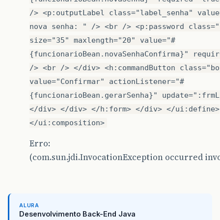
/> <p:outputLabel class="label_senha" value
nova senha: " /> <br /> <p:password class="
size="35" maxlength="20" value="#
{funcionarioBean.novaSenhaConfirma}" requir
/> <br /> </div> <h:commandButton class="bo
value="Confirmar" actionListener="#
{funcionarioBean.gerarSenha}" update=":frmL
</div> </div> </h:form> </div> </ui:define>
</ui:composition>
Erro:
(com.sun.jdi.InvocationException occurred in
ALURA
Desenvolvimento Back-End Java