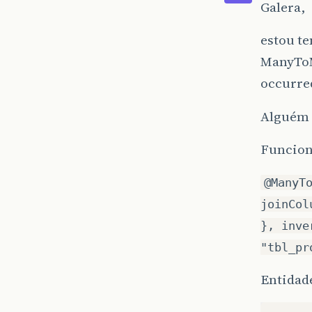
Galera,
estou t
ManyToM
occurre
Alguém 
Funcion
@ManyT
joinCol
}, inve
"tbl_pr
Entidad