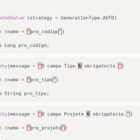
atedValue
(
strategy
=
GenerationType
.
AUTO
)
n
(
name
=
“
pro_codigo
”
)
e
Long
pro_codigo
;
pty
(
message
=
“
O
campo
Tipo
�
obrigatorio
.
”
)
n
(
name
=
“
pro_tipo
”
)
e
String
pro_tipo
;
pty
(
message
=
“
O
campo
Projeto
�
obrigatorio
.
”
)
n
(
name
=
“
pro_projeto
”
)