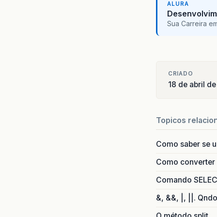
ALURA
Desenvolvim
Sua Carreira e
CRIADO
18 de abril d
Topicos relacio
Como saber se 
Como converter i
Comando SELECT 
&, &&, |, ||. Qnd
O método split