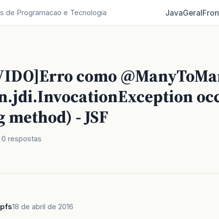
Java
Geral
Fron
s de Programacao e Tecnologia
VIDO]Erro como @ManyToMa
n.jdi.InvocationException oc
g method) - JSF
0 respostas
pfs
18 de abril de 2016