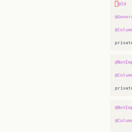
`
@Id
@Gener
@Colum
privat
@NotEm
@Colum
privat
@NotEm
@Colum