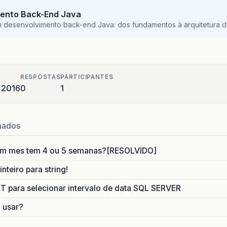
ento Back-End Java
m desenvolvimento back-end Java: dos fundamentos à arquitetura de
RESPOSTAS
PARTICIPANTES
e 2016
0
1
nados
um mes tem 4 ou 5 semanas?[RESOLVIDO]
nteiro para string!
para selecionar intervalo de data SQL SERVER
o usar?