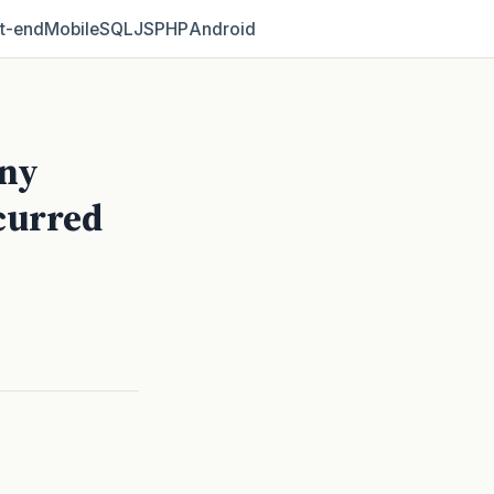
t‑end
Mobile
SQL
JS
PHP
Android
ny
curred