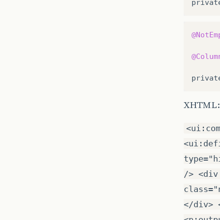
privat
@NotEm
@Colum
privat
XHTML:
<ui:co
<ui:def
type="h
/> <div
class="
</div> 
<p:outp