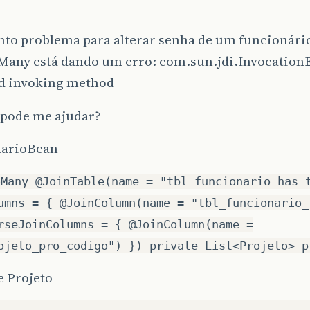
ento problema para alterar senha de um funcionári
any está dando um erro: com.sun.jdi.Invocation
d invoking method
pode me ajudar?
arioBean
oMany @JoinTable(name = "tbl_funcionario_has_
umns = { @JoinColumn(name = "tbl_funcionario_
rseJoinColumns = { @JoinColumn(name =
ojeto_pro_codigo") }) private List<Projeto> p
e Projeto