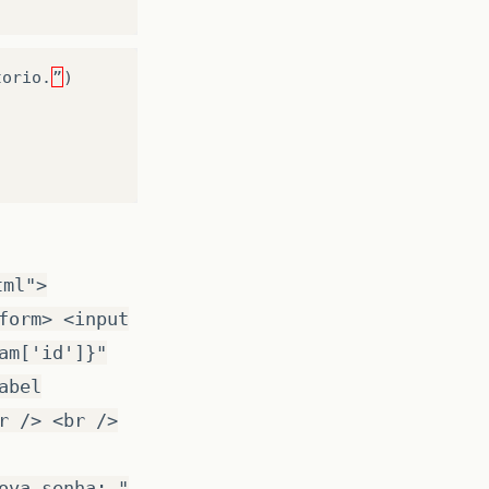
torio
.
”
)
tml">
form> <input
am['id']}"
abel
r /> <br />
ova senha: "