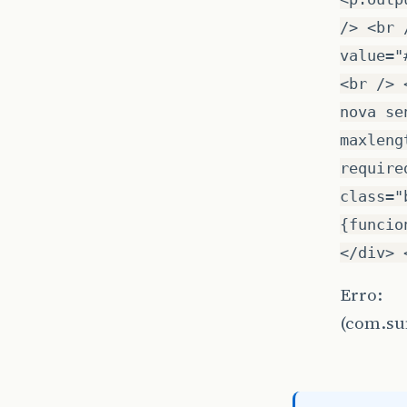
/> <br 
value="
<br /> 
nova se
maxleng
require
class="
{funcio
</div> 
Erro:
(com.su