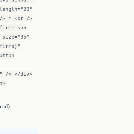
length="20"
/> * <br />
firme sua
 size="35"
firma}"
utton
" /> </div>
n>
hod)