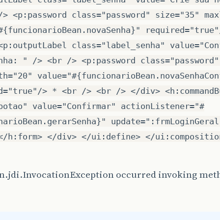
/> <p:password class="password" size="35" max
#{funcionarioBean.novaSenha}" required="true"
<p:outputLabel class="label_senha" value="Con
nha: " /> <br /> <p:password class="password"
th="20" value="#{funcionarioBean.novaSenhaCon
d="true"/> * <br /> <br /> </div> <h:commandB
botao" value="Confirmar" actionListener="#
narioBean.gerarSenha}" update=":frmLoginGeral
</h:form> </div> </ui:define> </ui:compositio
n.jdi.InvocationException occurred invoking met