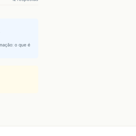
e
amação: o que é