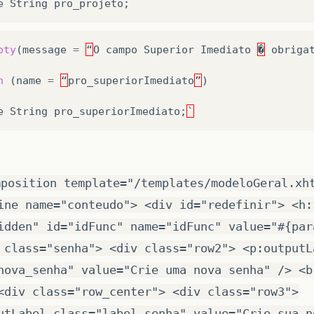
e
String
pro_projeto
;
pty
(
message
=
“
O
campo
Superior
Imediato
�
obriga
n
(
name
=
“
pro_superiorImediato
”
)
e
String
pro_superiorImediato
;
`
mposition template="/templates/modeloGeral.xh
ine name="conteudo"> <div id="redefinir"> <h:
idden" id="idFunc" name="idFunc" value="#{par
 class="senha"> <div class="row2"> <p:outputL
nova_senha" value="Crie uma nova senha" /> <b
<div class="row_center"> <div class="row3">
utLabel class="label_senha" value="Crie sua n