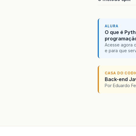
ALURA
O que é Pyth
programaçã
Acesse agora o
e para que serv
CASA DO COD
Back-end Jav
Por Eduardo F