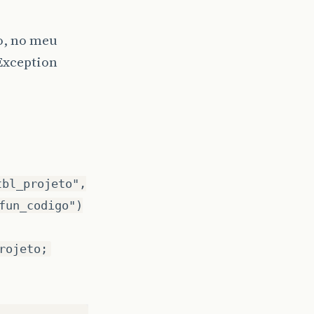
o, no meu
Exception
tbl_projeto",
fun_codigo")
rojeto;