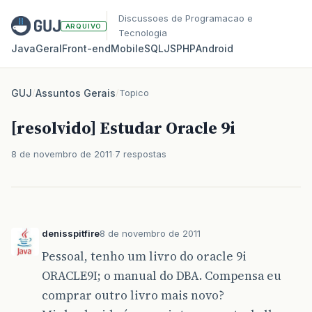
Discussoes de Programacao e
ARQUIVO
Tecnologia
Java
Geral
Front‑end
Mobile
SQL
JS
PHP
Android
GUJ
/
Assuntos Gerais
/
Topico
[resolvido] Estudar Oracle 9i
8 de novembro de 2011
7 respostas
denisspitfire
8 de novembro de 2011
Pessoal, tenho um livro do oracle 9i
ORACLE9I; o manual do DBA. Compensa eu
comprar outro livro mais novo?