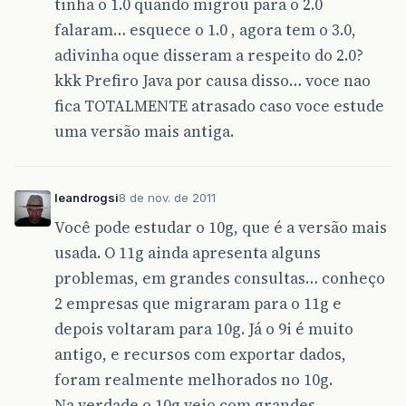
tinha o 1.0 quando migrou para o 2.0
falaram… esquece o 1.0 , agora tem o 3.0,
adivinha oque disseram a respeito do 2.0?
kkk Prefiro Java por causa disso… voce nao
fica TOTALMENTE atrasado caso voce estude
uma versão mais antiga.
leandrogsi
8 de nov. de 2011
Você pode estudar o 10g, que é a versão mais
usada. O 11g ainda apresenta alguns
problemas, em grandes consultas… conheço
2 empresas que migraram para o 11g e
depois voltaram para 10g. Já o 9i é muito
antigo, e recursos com exportar dados,
foram realmente melhorados no 10g.
Na verdade o 10g veio com grandes