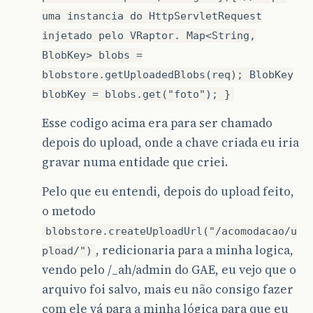
uma instancia do HttpServletRequest
at
com
.
google
.
appengine
.
api
.
blobstore
.
dev
.
Up
injetado pelo VRaptor. Map<String,
at
java
.
security
.
AccessController
.
doPrivileg
BlobKey> blobs =
blobstore.getUploadedBlobs(req); BlobKey
at
com
.
google
.
appengine
.
api
.
blobstore
.
dev
.
Up
blobKey = blobs.get("foto"); }
at
javax
.
servlet
.
http
.
HttpServlet
.
service
(
Ht
Esse codigo acima era para ser chamado
at
javax
.
servlet
.
http
.
HttpServlet
.
service
(
Ht
depois do upload, onde a chave criada eu iria
at
org
.
mortbay
.
jetty
.
servlet
.
ServletHolder
.
h
gravar numa entidade que criei.
at
org
.
mortbay
.
jetty
.
servlet
.
ServletHandler
$
Pelo que eu entendi, depois do upload feito,
o metodo
at
br
.
com
.
caelum
.
vraptor
.
provider
.
VRaptorGAE
blobstore.createUploadUrl("/acomodacao/u
at
org
.
mortbay
.
jetty
.
servlet
.
ServletHandler
$
, redicionaria para a minha logica,
pload/")
at
com
.
google
.
appengine
.
api
.
blobstore
.
dev
.
Se
vendo pelo /_ah/admin do GAE, eu vejo que o
arquivo foi salvo, mais eu não consigo fazer
at
org
.
mortbay
.
jetty
.
servlet
.
ServletHandler
$
com ele vá para a minha lógica para que eu