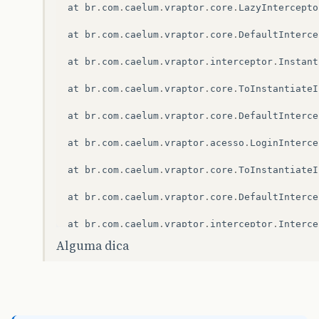
at
br
.
com
.
caelum
.
vraptor
.
core
.
LazyIntercepto
at
br
.
com
.
caelum
.
vraptor
.
core
.
DefaultInterce
at
br
.
com
.
caelum
.
vraptor
.
interceptor
.
Instant
at
br
.
com
.
caelum
.
vraptor
.
core
.
ToInstantiateI
at
br
.
com
.
caelum
.
vraptor
.
core
.
DefaultInterce
at
br
.
com
.
caelum
.
vraptor
.
acesso
.
LoginInterce
at
br
.
com
.
caelum
.
vraptor
.
core
.
ToInstantiateI
at
br
.
com
.
caelum
.
vraptor
.
core
.
DefaultInterce
at
br
.
com
.
caelum
.
vraptor
.
interceptor
.
Interce
Alguma dica
at
br
.
com
.
caelum
.
vraptor
.
core
.
ToInstantiateI
at
br
.
com
.
caelum
.
vraptor
.
core
.
DefaultInterce
at
br
.
com
.
caelum
.
vraptor
.
interceptor
.
FlashIn