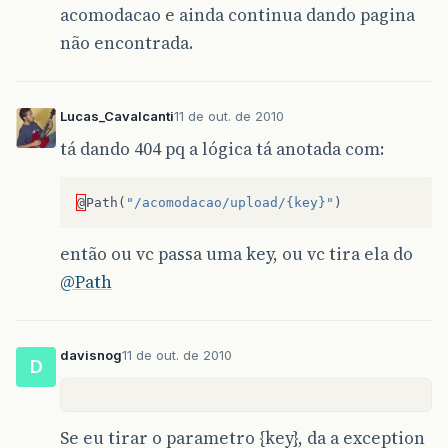
acomodacao e ainda continua dando pagina
não encontrada.
Lucas_Cavalcanti
11 de out. de 2010
tá dando 404 pq a lógica tá anotada com:
@
Path
(
"/acomodacao/upload/{key}"
)
então ou vc passa uma key, ou vc tira ela do
@Path
davisnog
11 de out. de 2010
D
Se eu tirar o parametro {key}, da a exception