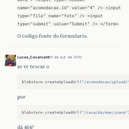
name="acomodacao.id" value="4" /> <input
type="file" name="foto" /> <input
type="submit" value="Submit" /> </form>
O codigo fonte do formulario.
Lucas_Cavalcanti
11 de out. de 2010
se vc trocar o
blobstore
.
createUploadUrl
(
"/acomodacao/upload/
por
blobstore
.
createUploadUrl
(
"/casa/da/mae/joana"
dá 404?