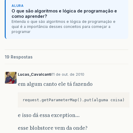
at
br
.
com
.
caelum
.
vraptor
.
core
.
ToInstantiateI
ALURA
O que são algoritmos e lógica de programação e
como aprender?
at
br
.
com
.
caelum
.
vraptor
.
core
.
DefaultInterce
Entenda o que são algoritmos e lógica de programação e
qual é a importância desses conceitos para começar a
at
br
.
com
.
caelum
.
vraptor
.
interceptor
.
Resourc
programar
at
br
.
com
.
caelum
.
vraptor
.
core
.
ToInstantiateI
at
br
.
com
.
caelum
.
vraptor
.
core
.
DefaultInterce
19 Respostas
at
br
.
com
.
caelum
.
vraptor
.
interceptor
.
multipa
at
br
.
com
.
caelum
.
vraptor
.
core
.
ToInstantiateI
Lucas_Cavalcanti
11 de out. de 2010
em algum canto ele tá fazendo
at
br
.
com
.
caelum
.
vraptor
.
core
.
DefaultInterce
at
br
.
com
.
caelum
.
vraptor
.
core
.
DefaultRequest
at
br
.
com
.
caelum
.
vraptor
.
VRaptor
$
1.
insideReq
e isso dá essa exception…
at
br
.
com
.
caelum
.
vraptor
.
ioc
.
guice
.
GuiceProv
esse blobstore vem da onde?
at
br
.
com
.
caelum
.
vraptor
.
VRaptor
.
doFilter
(
VR