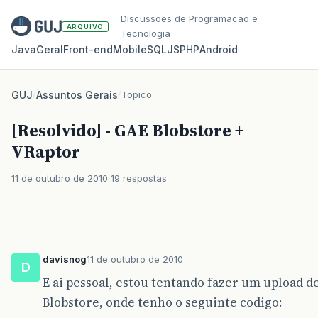
Discussoes de Programacao e
ARQUIVO
Tecnologia
Java
Geral
Front‑end
Mobile
SQL
JS
PHP
Android
GUJ
/
Assuntos Gerais
/
Topico
[Resolvido] - GAE Blobstore +
VRaptor
11 de outubro de 2010
19 respostas
davisnog
11 de outubro de 2010
D
E ai pessoal, estou tentando fazer um upload d
Blobstore, onde tenho o seguinte codigo: