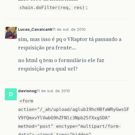
;
chain.doFilter(req, res)
Lucas_Cavalcanti
11 de out. de 2010
sim, mas isso é pq o VRaptor tá passando a
requisição pra frente…
no html q tem o formulário ele faz
requisição pra qual url?
davisnog
11 de out. de 2010
D
<form
action="/_ah/upload/aglub19hcHBfaWRyGwsSF
V9fQmxvYlVwbG9hZFNlc3Npb25fXxgSDA"
method="post" enctype="multipart/form-
data"> <input type="hidden"