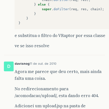
}
else
{
super
.
doFilter
(
req
,
res
,
chain
);
}
}
}
e substitua o filtro do VRaptor por essa classe
ve se isso resolve
davisnog
11 de out. de 2010
D
Agora me parece que deu certo, mais ainda
falta uma coisa.
No redirecionamento para
/acomodacao/upload/, esta dando erro 404.
Adicionei um upload.jsp na pasta de