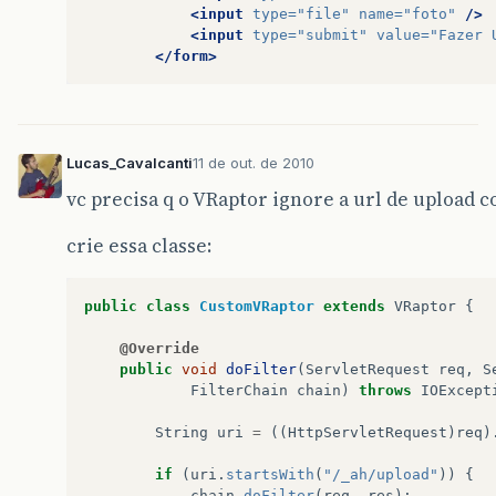
at
org
.
mortbay
.
jetty
.
handler
.
HandlerWrapper
.
<input
type=
"file"
name=
"foto"
/>
<input
type=
"submit"
value=
"Fazer 
at
org
.
mortbay
.
jetty
.
Server
.
handle
(
Server
.
ja
</form>
at
org
.
mortbay
.
jetty
.
HttpConnection
.
handleRe
at
org
.
mortbay
.
jetty
.
HttpConnection
$
RequestH
Lucas_Cavalcanti
11 de out. de 2010
at
org
.
mortbay
.
jetty
.
HttpParser
.
parseNext
(
Ht
vc precisa q o VRaptor ignore a url de uploa
at
org
.
mortbay
.
jetty
.
HttpParser
.
parseAvailab
crie essa classe:
at
org
.
mortbay
.
jetty
.
HttpConnection
.
handle
(
H
public
class
CustomVRaptor
extends
VRaptor
{
at
org
.
mortbay
.
io
.
nio
.
SelectChannelEndPoint
.
@Override
at
org
.
mortbay
.
thread
.
QueuedThreadPool
$
PoolT
public
void
doFilter
(
ServletRequest
req
,
S
FilterChain
chain
)
throws
IOExcept
String
uri
=
((
HttpServletRequest
)
req
)
if
(
uri
.
startsWith
(
"/_ah/upload"
))
{
chain
.
doFilter
(
req
,
res
);