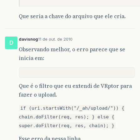
Que seria a chave do arquivo que ele cria.
davisnog
11 de out. de 2010
D
Observando melhor, o erro parece que se
inicia em:
Que é o filtro que eu extendi de VRptor para
fazer o upload.
if (uri.startsWith("/_ah/upload/")) {
chain.doFilter(req, res); } else {
super.doFilter(req, res, chain); }
Esse erro da nessa linha