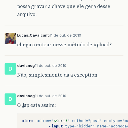
at
com
.
google
.
apphosting
.
utils
.
servlet
.
Trans
possa gravar a chave que ele gera desse
at
org
.
mortbay
.
jetty
.
servlet
.
ServletHandler
$
arquivo.
at
com
.
google
.
appengine
.
tools
.
development
.
St
at
org
.
mortbay
.
jetty
.
servlet
.
ServletHandler
$
Lucas_Cavalcanti
11 de out. de 2010
chega a entrar nesse método de upload?
at
org
.
mortbay
.
jetty
.
servlet
.
ServletHandler
.
at
org
.
mortbay
.
jetty
.
security
.
SecurityHandle
davisnog
11 de out. de 2010
at
org
.
mortbay
.
jetty
.
servlet
.
SessionHandler
.
D
Não, simplesmente da a exception.
at
org
.
mortbay
.
jetty
.
handler
.
ContextHandler
.
at
org
.
mortbay
.
jetty
.
webapp
.
WebAppContext
.
ha
davisnog
11 de out. de 2010
D
at
com
.
google
.
apphosting
.
utils
.
jetty
.
DevAppE
O .jsp esta assim:
at
org
.
mortbay
.
jetty
.
handler
.
HandlerWrapper
.
at
com
.
google
.
appengine
.
tools
.
development
.
Je
<form
action=
"
${
url
}
"
method=
"post"
enctype=
"m
<input
type=
"hidden"
name=
"acomoda