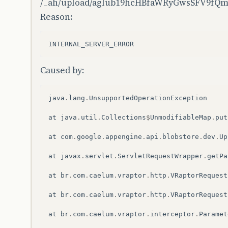
/_ah/upload/aglub19hcHBfaWRyGwsSFV9fQ
Reason:
Caused by:
java
.
lang
.
UnsupportedOperationException
at
java
.
util
.
Collections
$
UnmodifiableMap
.
put
at
com
.
google
.
appengine
.
api
.
blobstore
.
dev
.
Up
at
javax
.
servlet
.
ServletRequestWrapper
.
getPa
at
br
.
com
.
caelum
.
vraptor
.
http
.
VRaptorRequest
at
br
.
com
.
caelum
.
vraptor
.
http
.
VRaptorRequest
at
br
.
com
.
caelum
.
vraptor
.
interceptor
.
Paramet