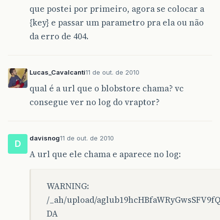
que postei por primeiro, agora se colocar a
{key} e passar um parametro pra ela ou não
da erro de 404.
Lucas_Cavalcanti
11 de out. de 2010
qual é a url que o blobstore chama? vc
consegue ver no log do vraptor?
davisnog
11 de out. de 2010
D
A url que ele chama e aparece no log:
WARNING:
/_ah/upload/aglub19hcHBfaWRyGwsSFV9
DA