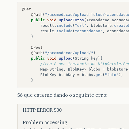
@Get
@Path
(
"/acomodacao/upload-fotos/{acomodaca
public
void
uploadFotos
(
Acomodacao
acomoda
result
.
include
(
"url"
,
blobstore
.
create
result
.
include
(
"acomodacao"
,
acomodaca
}
@Post
@Path
(
"/acomodacao/upload/"
)
public
void
upload
(
String
key
){
//req é uma instancia do HttpServletRe
Map
<
String
,
BlobKey
>
blobs
=
blobstore
BlobKey
blobKey
=
blobs
.
get
(
"foto"
);
}
Só que esta me dando o seguinte erro:
HTTP ERROR 500
Problem accessing