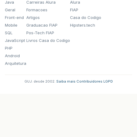
Java
Carreiras Alura
Alura
Geral
Formacoes
FIAP
Front-end
Artigos
Casa do Codigo
Mobile
Graduacao FIAP
Hipsters.tech
SQL
Pos-Tech FIAP
JavaScript
Livros Casa do Codigo
PHP
Android
Arquitetura
GUJ: desde 2002.
·
Saiba mais
·
Contribuidores
·
LGPD