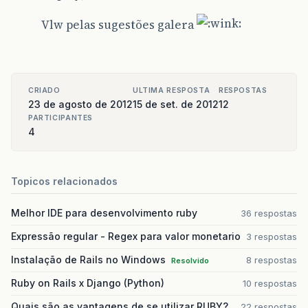
Vlw pelas sugestões galera
CRIADO
ULTIMA RESPOSTA
RESPOSTAS
23 de agosto de 2012
15 de set. de 2012
12
PARTICIPANTES
4
Topicos relacionados
Melhor IDE para desenvolvimento ruby
36 respostas
Expressão regular - Regex para valor monetario
3 respostas
Instalação de Rails no Windows
8 respostas
Resolvido
Ruby on Rails x Django (Python)
10 respostas
Quais são as vantagens de se utilizar RUBY?
22 respostas