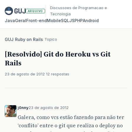
Discussoes de Programacao e
ARQUIVO
Tecnologia
Java
Geral
Front‑end
Mobile
SQL
JS
PHP
Android
GUJ
/
Ruby on Rails
/
Topico
[Resolvido] Git do Heroku vs Git
Rails
23 de agosto de 2012
12 respostas
j0nny
23 de agosto de 2012
Galera, como vcs estão fazendo para não ter
‘conflito’ entre o git que realiza o deploy no