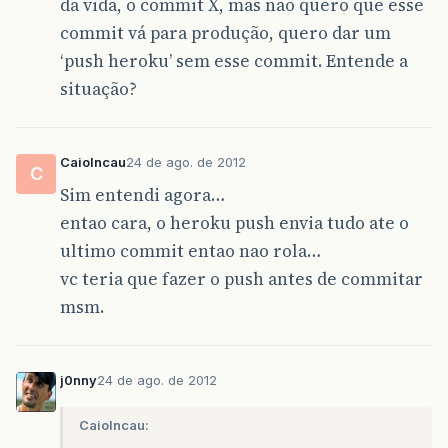
da vida, o commit X, mas não quero que esse
commit vá para produção, quero dar um
‘push heroku’ sem esse commit. Entende a
situação?
CaioIncau
24 de ago. de 2012
C
Sim entendi agora…
entao cara, o heroku push envia tudo ate o
ultimo commit entao nao rola…
vc teria que fazer o push antes de commitar
msm.
j0nny
24 de ago. de 2012
CaioIncau: