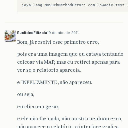
try
{
responseStream
.
write
(
ReportData
,
0
,
ReportDa
responseStream
.
flush
();
responseStream
.
close
();
context
.
renderResponse
();
EuclidesFilizola
19 de abr. de 2011
context
.
responseComplete
();
Bom, já resolvi esse primeiro erro,
}
catch
(
Exception
e
){
e
.
printStackTrace
();
pois era uma imagem que eu estava tentando
colcoar via MAP, mas eu retirei apenas para
}
ver se o relatorio aparecia.
}
e INFELIZMENTE ,não apareceu.
ou seja,
eu clico em gerar,
e ele não faz nada, não mostra nenhum erro,
não aparece o relatório, a interface grafica