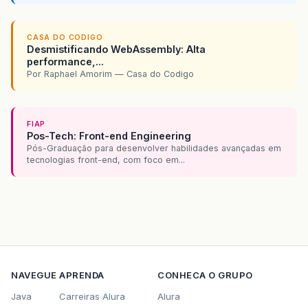
//	gerarRelatorio(caminhoRelatorio,pr
CASA DO CODIGO
Desmistificando WebAssembly: Alta
//return "/RelatorioAbastecimento.pdf"
performance,...
Por Raphael Amorim — Casa do Codigo
}
FIAP
Pos-Tech: Front-end Engineering
Pós-Graduação para desenvolver habilidades avançadas em
tecnologias front-end, com foco em...
NAVEGUE
APRENDA
CONHECA O GRUPO
Java
Carreiras Alura
Alura