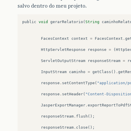
salvo dentro do meu projeto.
public
void
gerarRelatorio
(
String
caminhoRelat
FacesContext
context
=
FacesContext
.
ge
HttpServletResponse
response
=
(
HttpSe
ServletOutputStream
responseStream
=
r
InputStream
caminho
=
getClass
()
.
getRe
response
.
setContentType
(
"application/p
response
.
setHeader
(
"Content-Dispositio
JasperExportManager
.
exportReportToPdfS
responseStream
.
flush
();
responseStream
.
close
();