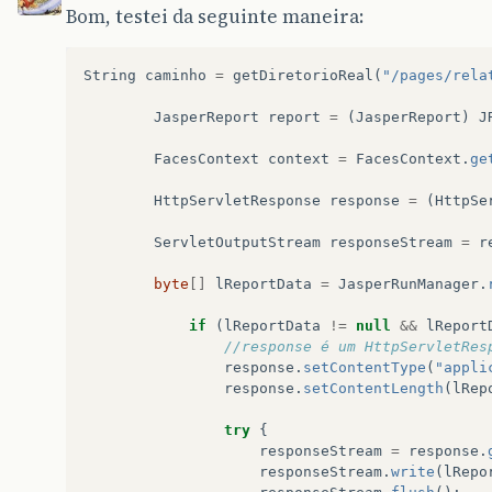
Bom, testei da seguinte maneira:
String
caminho
=
getDiretorioReal
(
"/pages/rela
JasperReport
report
=
(
JasperReport
)
J
FacesContext
context
=
FacesContext
.
ge
HttpServletResponse
response
=
(
HttpSe
ServletOutputStream
responseStream
=
r
byte
[]
lReportData
=
JasperRunManager
.
if
(
lReportData
!=
null
&&
lReport
//response é um HttpServletRes
response
.
setContentType
(
"appli
response
.
setContentLength
(
lRep
try
{
responseStream
=
response
.
responseStream
.
write
(
lRepo