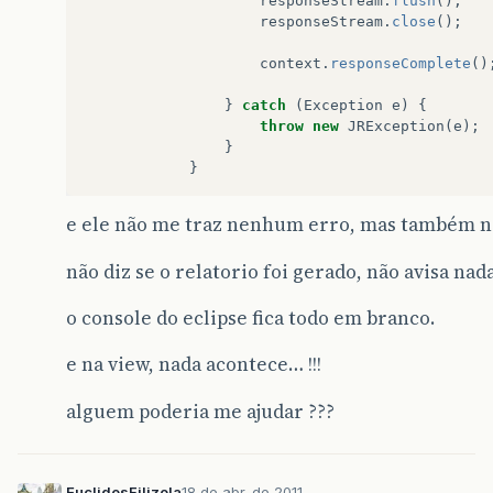
responseStream
.
flush
();
responseStream
.
close
();
context
.
responseComplete
()
}
catch
(
Exception
e
)
{
throw
new
JRException
(
e
);
}
}
e ele não me traz nenhum erro, mas também n
não diz se o relatorio foi gerado, não avisa n
o console do eclipse fica todo em branco.
e na view, nada acontece… !!!
alguem poderia me ajudar ???
EuclidesFilizola
18 de abr. de 2011