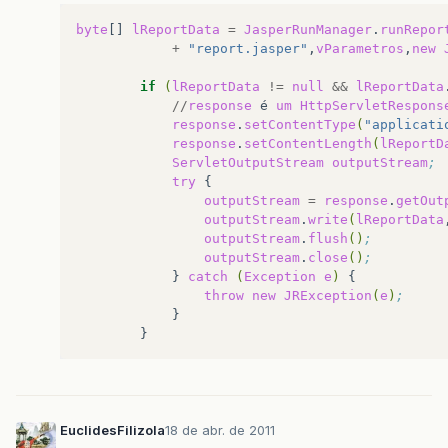
byte
[]
lReportData
=
JasperRunManager
.
runRepor
+
"report.jasper"
,
vParametros
,
new
if
(
lReportData
!=
null
&&
lReportData
//
response
é
um
HttpServletRespons
response
.
setContentType
(
"applicati
response
.
setContentLength
(
lReportD
ServletOutputStream
outputStream
;
try
outputStream
=
response
.
getOut
outputStream
.
write
(
lReportData
outputStream
.
flush
()
;
outputStream
.
close
()
;
}
catch
(
Exception
e
)
throw
new
JRException
(
e
)
;
}
EuclidesFilizola
18 de abr. de 2011