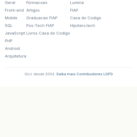
Geral
Formacoes
Lumina
Front-end
Artigos
FIAP
Mobile
Graduacao FIAP
Casa do Codigo
SQL
Pos-Tech FIAP
Hipsters.tech
JavaScript
Livros Casa do Codigo
PHP
Android
Arquitetura
GUJ: desde 2002.
·
Saiba mais
·
Contribuidores
·
LGPD