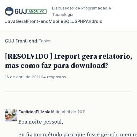
Discussoes de Programacao e
ARQUIVO
Tecnologia
Java
Geral
Front‑end
Mobile
SQL
JS
PHP
Android
GUJ
/
Front-end
/
Topico
[RESOLVIDO ] Ireport gera relatorio,
mas como faz para download?
16 de abril de 2011
24 respostas
EuclidesFilizola
16 de abril de 2011
Boa noite pessoal,
eu fiz um método para que fosse gerado meu rel