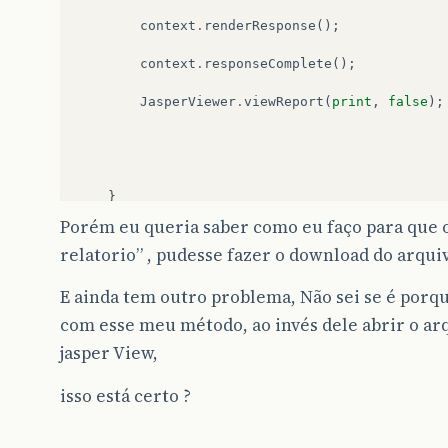
context
.
renderResponse
();
context
.
responseComplete
();
JasperViewer
.
viewReport
(
print
,
false
);
}
Porém eu queria saber como eu faço para que o
relatorio” , pudesse fazer o download do arqui
E ainda tem outro problema, Não sei se é porqu
com esse meu método, ao invés dele abrir o arq
jasper View,
isso está certo ?