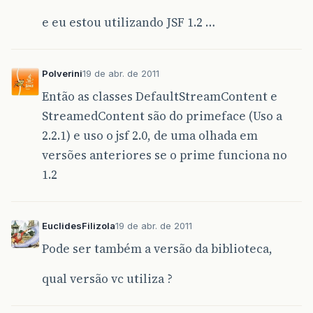
Logger
.
getLogger
(
Rel
.
class
.
getName
e eu estou utilizando JSF 1.2 …
}
return
new
DefaultStreamedContent
(
rela
Polverini
19 de abr. de 2011
}
Então as classes DefaultStreamContent e
}
StreamedContent são do primeface (Uso a
2.2.1) e uso o jsf 2.0, de uma olhada em
versões anteriores se o prime funciona no
1.2
EuclidesFilizola
19 de abr. de 2011
Pode ser também a versão da biblioteca,
qual versão vc utiliza ?