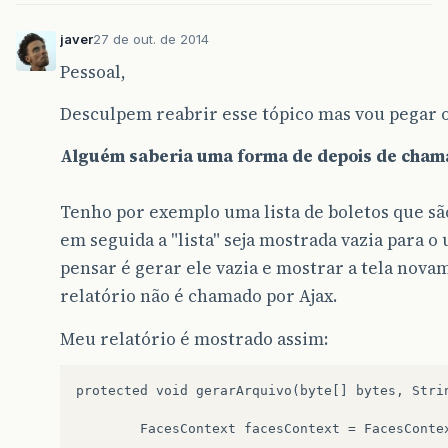
javer
27 de out. de 2014
JRBeanCollectionDataSource
ds
=
new
Pessoal,
JRBeanCollectionDataSource
(
relatorio
);
Desculpem reabrir esse tópico mas vou pegar 
Alguém saberia uma forma de depois de chamar
/*
Tenho por exemplo uma lista de boletos que sã
em seguida a "lista" seja mostrada vazia para o 
		* Mando o jasper gerar o relatório. N
pensar é gerar ele vazia e mostrar a tela nova
		* já que ele tem dois parâmetros que 
relatório não é chamado por Ajax.
		*/
Meu relatório é mostrado assim:
protected void gerarArquivo(byte[] bytes, Strin
		FacesContext facesContext = FacesContext.getCurrentInstance();
