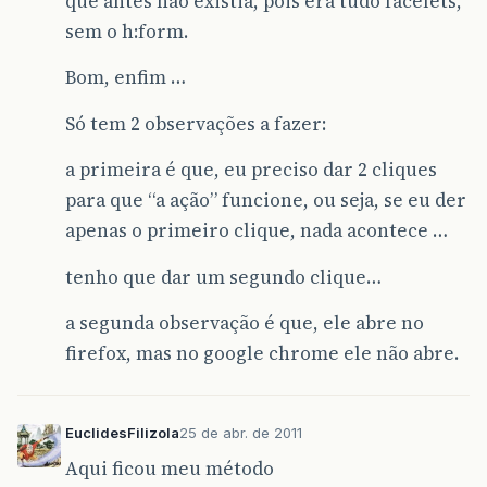
que antes não existia, pois era tudo facelets,
}
sem o h:form.
Bom, enfim …
Só tem 2 observações a fazer:
a primeira é que, eu preciso dar 2 cliques
para que “a ação” funcione, ou seja, se eu der
apenas o primeiro clique, nada acontece …
tenho que dar um segundo clique…
a segunda observação é que, ele abre no
firefox, mas no google chrome ele não abre.
EuclidesFilizola
25 de abr. de 2011
Aqui ficou meu método