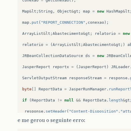
conexao
=
getConexao
();
Map
&
lt
;
String
,
Object
&
gt
;
map
=
new
HashMap
&
lt
map
.
put
(
"REPORT_CONNECTION"
,
conexao
);
ArrayList
&
lt
;
Abastecimento
&
gt
;
relatorio
=
new
relatorio
=
(
ArrayList
&
lt
;
Abastecimento
&
gt
;)
a
JRBeanCollectionDataSource
ds
=
new
JRBeanColl
JasperReport
reportx
=
(
JasperReport
)
JRLoader
ServletOutputStream
responseStream
=
response
.
byte
[]
ReportData
=
JasperRunManager
.
runReport
if
(
ReportData
!=
null
&&
ReportData
.
length
&
gt
response
.
setHeader
(
"Content-Disposition"
,
"att
response
.
setContentType
(
"application/pdf"
);
e me gerou o seguinte erro:
response
.
setContentLength
(
ReportData
.
length
);