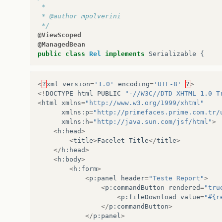
 *
 * @author mpolverini
 */
@ViewScoped
@ManagedBean
public
class
Rel
implements
Serializable
{
public
StreamedContent
getSampleReportPDF
(
<
?
xml
version
=
'1.0'
encoding
=
'UTF-8'
?
>
InputStream
relatorio
=
null
;
<!
DOCTYPE
html
PUBLIC
"-//W3C//DTD XHTML 1.0 T
<
html
xmlns
=
"http://www.w3.org/1999/xhtml"
try
{
xmlns
:
p
=
"http://primefaces.prime.com.tr/
xmlns
:
h
=
"http://java.sun.com/jsf/html"
>
String
pdfFile
=
"C:\\sampleReport
<
h
:
head
>
<
title
>
Facelet
Title
</
title
>
ByteArrayOutputStream
Teste
=
new
</
h
:
head
>
<
h
:
body
>
JasperReport
jasperReport
=
(
Jaspe
<
h
:
form
>
jasperReport
.
setWhenNoDataType
(
Whe
<
p
:
panel
header
=
"Teste Report"
>
<
p
:
commandButton
rendered
=
"tru
List
<
Funcionario
>
list
=
new
Array
<
p
:
fileDownload
value
=
"#{r
</
p
:
commandButton
>
Funcionario
f
=
new
Funcionario
();
</
p
:
panel
>