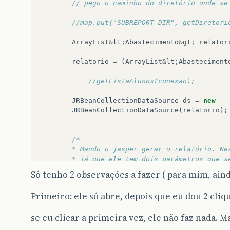
// pego o caminho do diretório onde se
//map.put("SUBREPORT_DIR", getDiretori
ArrayList
&
lt
;
Abastecimento
&
gt
;
relator
relatorio
=
(
ArrayList
&
lt
;
Abasteciment
//getListaAlunos(conexao);
JRBeanCollectionDataSource
ds
=
new
JRBeanCollectionDataSource
(
relatorio
);
/*
		* Mando o jasper gerar o relatório. N
		* já que ele tem dois parâmetros que 
		*/
Só tenho 2 observações a fazer ( para mim, ain
Primeiro: ele só abre, depois que eu dou 2 cliqu
FacesContext
context
=
FacesContext
.
ge
se eu clicar a primeira vez, ele não faz nada. M
HttpSession
session
=
(
HttpSession
)
co