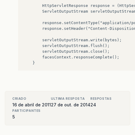
		HttpServletResponse response = (HttpServletResponse) FacesContext.getCurrentInstance().getExternalContext().getResponse();

FacesContext
context
=
FacesContext
.
ge
		ServletOutputStream servletOutputStream = response.getOutputStream();

		response.setContentType("application/pdf");

		response.setHeader("Content-Disposition", "attachment;filename=\"" + nomeAquivo + "\"");

HttpSession
session
=
(
HttpSession
)
co
		servletOutputStream.write(bytes);

HttpServletResponse
response
=
(
HttpSe
		servletOutputStream.flush();

		servletOutputStream.close();

		facesContext.responseComplete();

String
diretorioReal
=
session
.
getServ
String
caminhoRelatorio
=
diretorioRea
CRIADO
ULTIMA RESPOSTA
RESPOSTAS
16 de abril de 2011
27 de out. de 2014
24
JasperPrint
print
=
JasperFillManager
.
PARTICIPANTES
5
JasperExportManager
.
exportReportToPdfF