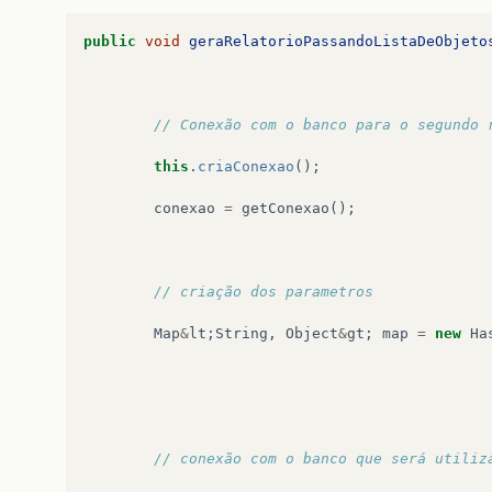
public
void
geraRelatorioPassandoListaDeObjeto
// Conexão com o banco para o segundo 
this
.
criaConexao
();
conexao
=
getConexao
();
// criação dos parametros
Map
&
lt
;
String
,
Object
&
gt
;
map
=
new
Ha
// conexão com o banco que será utiliz