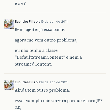
e ae ?
list
.
add
(
f
);
f
.
setId
(
4
);
f
.
setNome
(
"NOME 04"
);
EuclidesFilizola
19 de abr. de 2011
f
.
setCargo
(
c
);
Bem, ajeitei já essa parte.
f
.
setEmail
(
"EMAIL"
);
agora me vem outro problema,
list
.
add
(
f
);
eu não tenho a classe
JRBeanCollectionDataSource
datasou
“DefaultStreamContent” e nem a
HashMap
<
String
,
Integer
>
params
=
StreamedContent.
JasperPrint
print
=
JasperFillMana
JRExporter
exporter
=
new
net
.
sf
.
j
exporter
.
setParameter
(
JRExporterPa
EuclidesFilizola
19 de abr. de 2011
exporter
.
setParameter
(
JRExporterPa
Ainda tem outro problema,
exporter
.
exportReport
();
esse exemplo não servirá porque é para JSF
relatorio
=
new
ByteArrayInputStre
2.0,
}
catch
(
JRException
ex
)
{