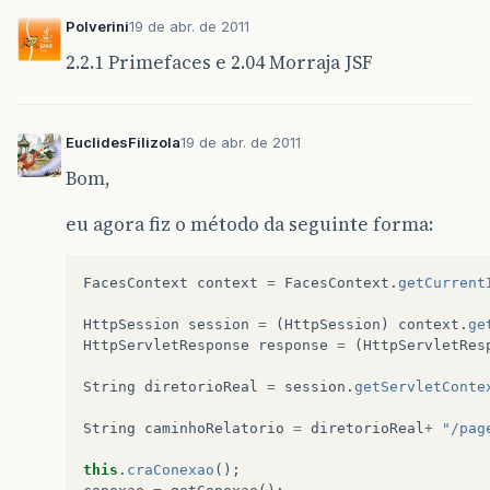
Polverini
19 de abr. de 2011
2.2.1 Primefaces e 2.04 Morraja JSF
EuclidesFilizola
19 de abr. de 2011
Bom,
eu agora fiz o método da seguinte forma:
FacesContext
context
=
FacesContext
.
getCurrent
HttpSession
session
=
(
HttpSession
)
context
.
ge
HttpServletResponse
response
=
(
HttpServletRes
String
diretorioReal
=
session
.
getServletConte
String
caminhoRelatorio
=
diretorioReal
+
"/pag
this
.
craConexao
();