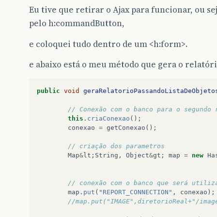
Eu tive que retirar o Ajax para funcionar, ou s
pelo h:commandButton,
e coloquei tudo dentro de um <h:form>.
e abaixo está o meu método que gera o relatóri
public
void
geraRelatorioPassandoListaDeObjeto
// Conexão com o banco para o segundo 
this
.
criaConexao
();
conexao
=
getConexao
();
// criação dos parametros
Map
&
lt
;
String
,
Object
&
gt
;
map
=
new
Ha
// conexão com o banco que será utiliz
map
.
put
(
"REPORT_CONNECTION"
,
conexao
);
//map.put("IMAGE",diretorioReal+"/imag