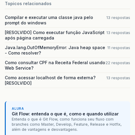
Topicos relacionados
Compilar e executar uma classe java pelo
13 respostas
response
.
setContentType
(
"application/o
prompt do windows
[RESOLVIDO] Como executar função JavaScript
13 respostas
após página carregada
response
.
setHeader
(
"Content-Dispositio
Java.lang.OutOfMemoryError: Java heap space
11 respostas
- Como resolver?
Como consultar CPF na Receita Federal usando
22 respostas
response
.
sendRedirect
(
context
.
getExter
Web Service?
Como acessar localhost de forma externa?
13 respostas
+
[RESOLVIDO]
"/pages/relatorios/rel
ALURA
context
.
responseComplete
();
Git Flow: entenda o que é, como e quando utilizar
Entenda o que é Git Flow, como funciona seu fluxo com
branches como Master, Develop, Feature, Release e Hotfix,
além de vantagens e desvantagens.