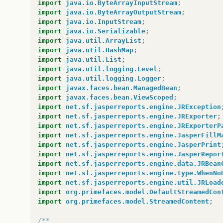
import
java.io.ByteArrayInputStream
;
import
java.io.ByteArrayOutputStream
;
import
java.io.InputStream
;
import
java.io.Serializable
;
import
java.util.ArrayList
;
import
java.util.HashMap
;
import
java.util.List
;
import
java.util.logging.Level
;
import
java.util.logging.Logger
;
import
javax.faces.bean.ManagedBean
;
import
javax.faces.bean.ViewScoped
;
import
net.sf.jasperreports.engine.JRException
import
net.sf.jasperreports.engine.JRExporter
;
import
net.sf.jasperreports.engine.JRExporterP
import
net.sf.jasperreports.engine.JasperFillM
import
net.sf.jasperreports.engine.JasperPrint
import
net.sf.jasperreports.engine.JasperRepor
import
net.sf.jasperreports.engine.data.JRBean
import
net.sf.jasperreports.engine.type.WhenNo
import
net.sf.jasperreports.engine.util.JRLoad
import
org.primefaces.model.DefaultStreamedCon
import
org.primefaces.model.StreamedContent
;
/**