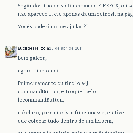
HttpServletResponse
response
=
(
HttpSe
Segundo: O botão só funciona no FIREFOX, ou se
não aparece … ele apenas da um refresh na pág
String
diretorioReal
=
session
.
getServ
Vocês poderiam me ajudar ??
String
caminhoRelatorio
=
diretorioRea
JasperPrint
print
=
JasperFillManager
.
EuclidesFilizola
25 de abr. de 2011
JasperExportManager
.
exportReportToPdfF
Bom galera,
response
.
setContentType
(
"application/o
agora funcionou.
response
.
setHeader
(
"Content-Dispositio
Primeiramente eu tirei o a4j
response
.
sendRedirect
(
context
.
getExter
+
commandButton, e troquei pelo
"/pages/relatorios/rel
h:commandButton,
context
.
responseComplete
();
e é claro, para que isso funcionasse, eu tive
//	gerarRelatorio(caminhoRelatorio,pr
que colocar tudo dentro de um h:form,
//return "/RelatorioAbastecimento.pdf"