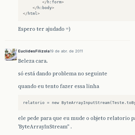
</
h
:
form
>
Cargo
c
=
new
Cargo
();
</
h
:
body
>
</
html
>
c
.
setDescricao
(
"CARGOOOOOO"
);
c
.
setId
(
1
);
Espero ter ajudado =)
f
.
setId
(
1
);
f
.
setNome
(
"NOME 01"
);
f
.
setCargo
(
c
);
EuclidesFilizola
19 de abr. de 2011
f
.
setEmail
(
"EMAIL"
);
Beleza cara.
list
.
add
(
f
);
só está dando problema no seguinte
f
.
setId
(
2
);
f
.
setNome
(
"NOME 02"
);
quando eu tento fazer essa linha
f
.
setCargo
(
c
);
f
.
setEmail
(
"EMAIL"
);
list
.
add
(
f
);
f
.
setId
(
3
);
ele pede para que eu mude o objeto relatorio p
f
.
setNome
(
"NOME 03"
);
'ByteArrayInStream" .
f
.
setCargo
(
c
);
f
.
setEmail
(
"EMAIL"
);