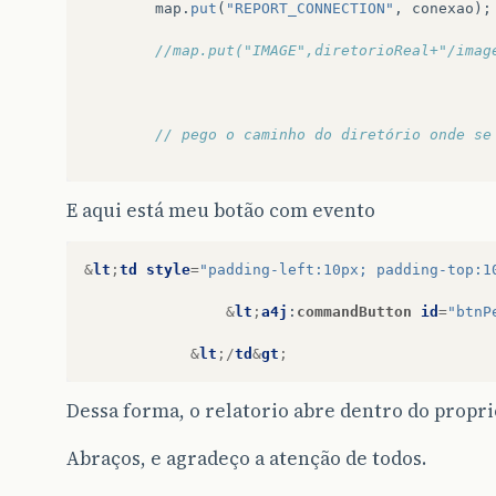
map
.
put
(
"REPORT_CONNECTION"
,
conexao
);
//map.put("IMAGE",diretorioReal+"/imag
// pego o caminho do diretório onde se
E aqui está meu botão com evento
//map.put("SUBREPORT_DIR", getDiretori
&
lt
;
td
style
=
"padding-left:10px; padding-top:1
ArrayList
&
lt
;
Abastecimento
&
gt
;
relator
&
lt
;
a4j
:
commandButton
id
=
"btnP
&
lt
;/
td
&
gt
;
relatorio
=
(
ArrayList
&
lt
;
Abasteciment
Dessa forma, o relatorio abre dentro do propri
Abraços, e agradeço a atenção de todos.
//getListaAlunos(conexao);