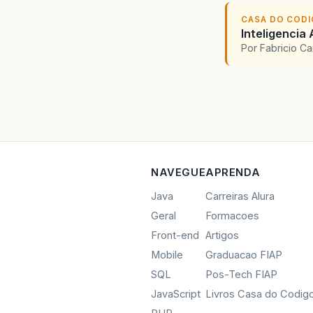
CASA DO COD
Inteligencia 
Por Fabricio C
NAVEGUE
APRENDA
Java
Carreiras Alura
Geral
Formacoes
Front-end
Artigos
Mobile
Graduacao FIAP
SQL
Pos-Tech FIAP
JavaScript
Livros Casa do Codig