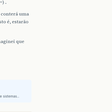
) .
l conterá uma
sto é, estarão
maginei que
 sistemas...