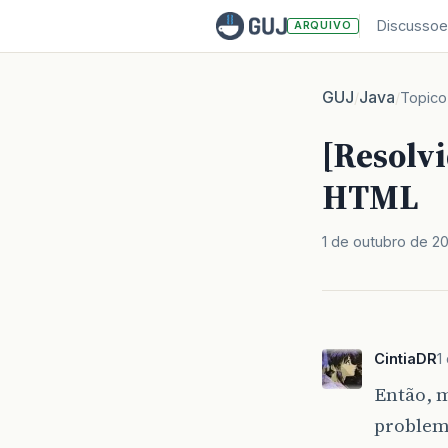
Discussoe
ARQUIVO
GUJ
Java
/
/
Topico
[Resolv
HTML
1 de outubro de 2
CintiaDR
1
Então, 
problem