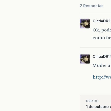
2 Respostas
CintiaDR
2
Ok, pod
como fa
CintiaDR
1
Mudei a 
http://w
CRIADO
1 de outubro