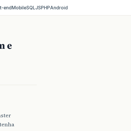
t‑end
Mobile
SQL
JS
PHP
Android
m e
ster
 tenha