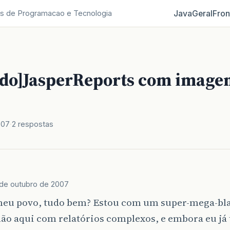
Java
Geral
Fron
s de Programacao e Tecnologia
ido]JasperReports com image
007
2 respostas
 de outubro de 2007
meu povo, tudo bem? Estou com um super-mega-bla
ão aqui com relatórios complexos, e embora eu já