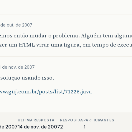
 de out. de 2007
emos então mudar o problema. Alguém tem alguma
zer um HTML virar uma figura, em tempo de execu
4 de nov. de 2007
solução usando isso.
ww.guj.com.br/posts/list/71226.java
ULTIMA RESPOSTA
RESPOSTAS
PARTICIPANTES
 de 2007
14 de nov. de 2007
2
1