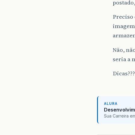
postado
Preciso 
imagem 
armazen
Não, não
seria a 
Dicas???
ALURA
Desenvolvim
Sua Carreira e