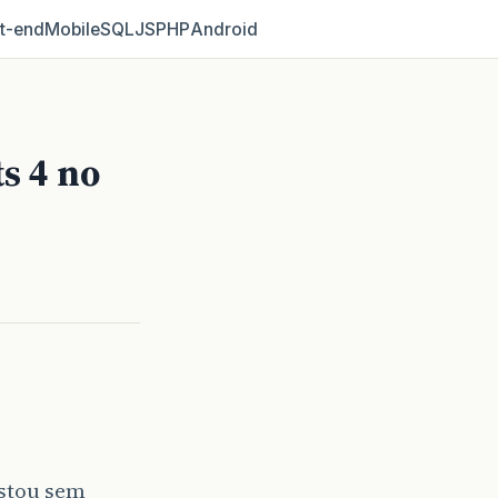
t‑end
Mobile
SQL
JS
PHP
Android
s 4 no
stou sem