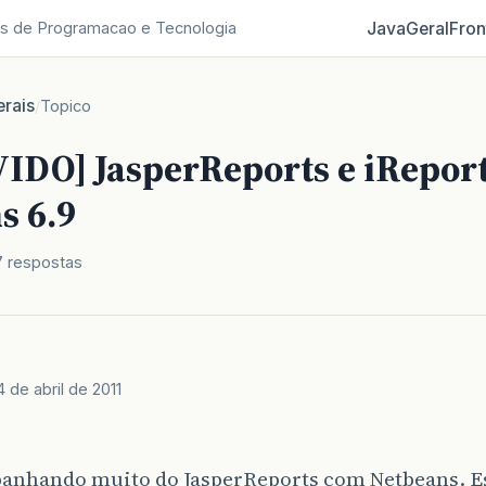
Java
Geral
Fron
s de Programacao e Tecnologia
rais
/
Topico
IDO] JasperReports e iReport
s 6.9
7 respostas
4 de abril de 2011
panhando muito do JasperReports com Netbeans. E