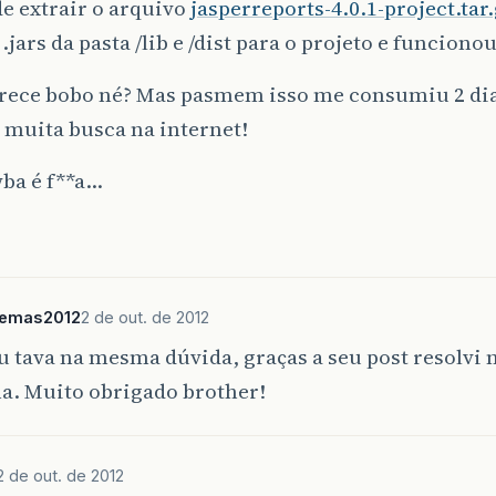
e extrair o arquivo
jasperreports-4.0.1-project.tar
 .jars da pasta /lib e /dist para o projeto e funcionou
rece bobo né? Mas pasmem isso me consumiu 2 dia
 muita busca na internet!
wba é f**a…
temas2012
2 de out. de 2012
u tava na mesma dúvida, graças a seu post resolvi
a. Muito obrigado brother!
2 de out. de 2012