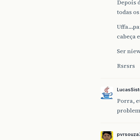
Depois d
todas os
Uffa…pa
cabeça e
Ser nie
Rsrsrs
LucasSis
Porra, e
problem
pvrsouza