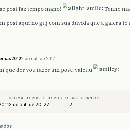
se post faz tempo mano!
Tenho mai
m post aqui no guj com sua dúvida que a galera te 
temas2012
2 de out. de 2012
im que der vou fazer um post. valeuu
ULTIMA RESPOSTA
RESPOSTAS
PARTICIPANTES
 2011
2 de out. de 2012
7
2
nados