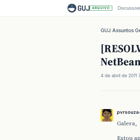
Discussoe
ARQUIVO
GUJ
Assuntos Ge
/
[RESOLV
NetBean
4 de abril de 2011
pvrsouza
Galera,
Estou a