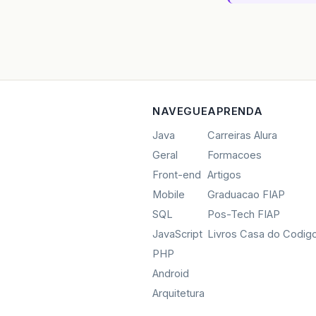
NAVEGUE
APRENDA
Java
Carreiras Alura
Geral
Formacoes
Front-end
Artigos
Mobile
Graduacao FIAP
SQL
Pos-Tech FIAP
JavaScript
Livros Casa do Codig
PHP
Android
Arquitetura