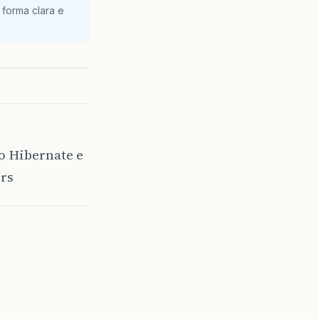
 forma clara e
o Hibernate e
srs