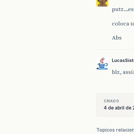
putz…es
coloca u
Abs
LucasSis
blz, ass
CRIADO
4 de abril de
Topicos relacio