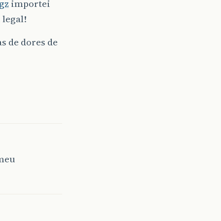
.gz
importei
 legal!
s de dores de
 meu