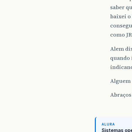
saber qu
baixei o
consegui
como JR
Alem dis
quando i
indicand
Alguem 
Abraços
ALURA
Sistemas ope