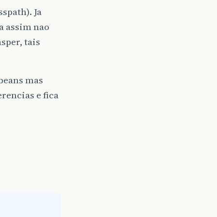
spath). Ja
a assim nao
sper, tais
tbeans mas
rencias e fica