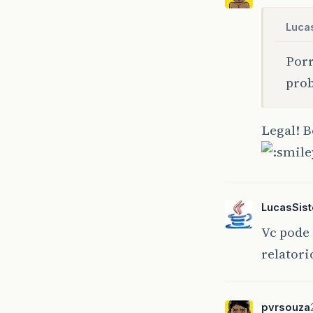
Luca
Porr
prob
Legal! B
LucasSis
Vc pode 
relator
pvrsouza