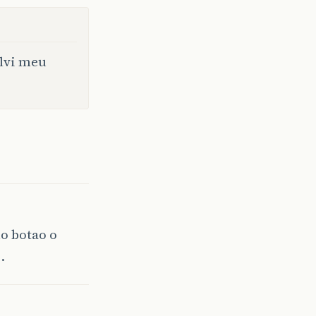
olvi meu
o botao o
.