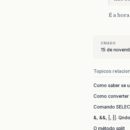
É a hora
CRIADO
15 de novem
Topicos relacio
Como saber se 
Como converter i
Comando SELECT 
&, &&, |, ||. Qnd
O método split