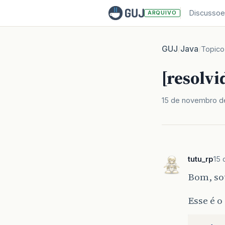
Discussoe
ARQUIVO
GUJ
Java
/
/
Topico
[resolvi
15 de novembro d
tutu_rp
15 
Bom, sou
Esse é o