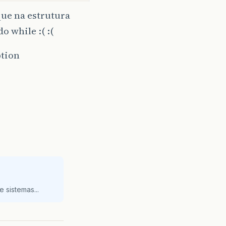
que na estrutura
o while :( :(
ption
 sistemas...