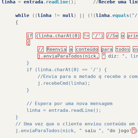
linha
=
entrada
.
readLine
();
//
Recebe
uma
lin
while
((
linha
!=
null
)
||
(!(
linha
.
equals
(
"/
{
if
(linha.charAt(0)
!=
'/')
//Se
o
pri
{
//
Reenvia
a
conteúdo
para
todos
o
j.enviaParaTodos(nick,
"
diz
:
", li
          }
          if (linha.charAt(0) == '/') {
              //Envia para o metado q recebe o com
              j.recebeCmd(linha);
          }
          // Espera por uma nova mensagem
          linha = entrada.readLine();
      }
      // Uma vez que o cliente enviou conteúdo em 
      j.enviaParaTodos(nick, "
saiu
", "
do
jogo
!
"
)