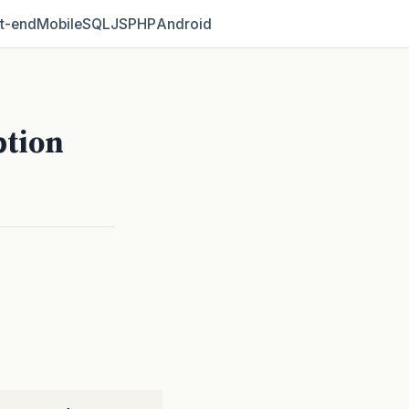
t‑end
Mobile
SQL
JS
PHP
Android
ption