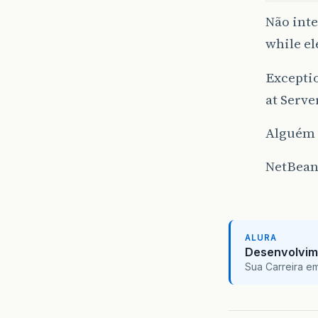
Não inte
while el
Exceptio
at Serve
Alguém a
NetBean
ALURA
Desenvolvim
Sua Carreira e