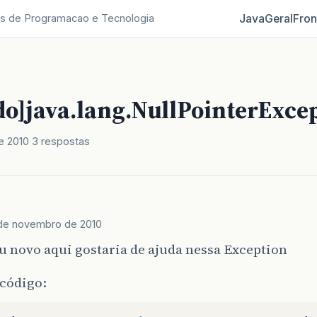
Java
Geral
Fron
s de Programacao e Tecnologia
do]java.lang.NullPointerExce
e 2010
3 respostas
de novembro de 2010
 novo aqui gostaria de ajuda nessa Exception
 código: