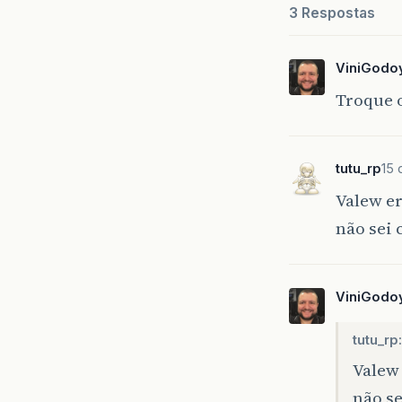
3 Respostas
ViniGodo
Troque o
tutu_rp
15 
Valew e
não sei 
ViniGodo
tutu_rp:
Valew
não se