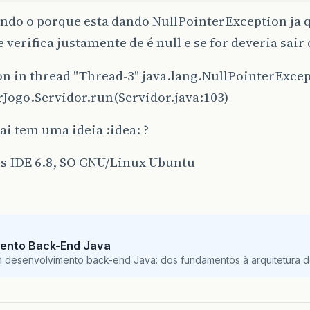
ndo o porque esta dando NullPointerException ja 
e verifica justamente de é null e se for deveria sair d
n in thread "Thread-3" java.lang.NullPointerExce
rJogo.Servidor.run(Servidor.java:103)
i tem uma ideia :idea: ?
s IDE 6.8, SO GNU/Linux Ubuntu
ento Back-End Java
m desenvolvimento back-end Java: dos fundamentos à arquitetura de