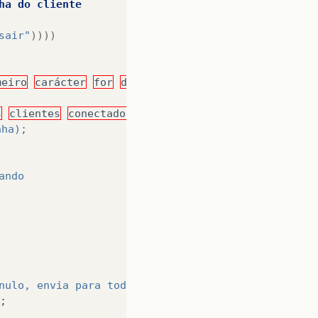
ha
do
cliente
sair"
))))
meiro
carácter
for
diferente
de
'/'
envia
para
t
s
clientes
conectados
nha);
ando
nulo, envia para todos que o cliente saiu
;