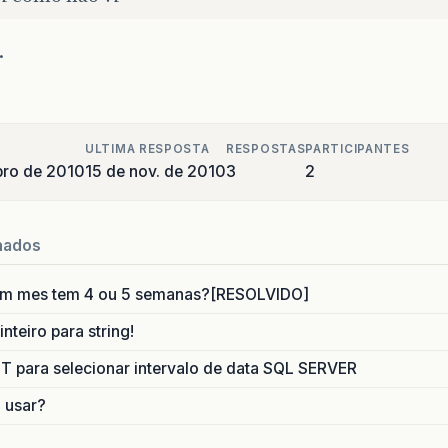
.
ULTIMA RESPOSTA
RESPOSTAS
PARTICIPANTES
bro de 2010
15 de nov. de 2010
3
2
nados
um mes tem 4 ou 5 semanas?[RESOLVIDO]
nteiro para string!
para selecionar intervalo de data SQL SERVER
o usar?