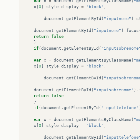
var
x
=
document
.
getElementsByClassName
(
"m
x
[
0
]
.
style
.
display
=
"block"
;
document
.
getElementById
(
"inputnome"
)
.
s
document
.
getElementById
(
"inputnome"
)
.
focus
return
false
}
if
(
document
.
getElementById
(
"inputsobrenome
var
x
=
document
.
getElementsByClassName
(
"m
x
[
0
]
.
style
.
display
=
"block"
;
document
.
getElementById
(
"inputsobrenom
document
.
getElementById
(
"inputsobrenome"
)
.
return
false
}
if
(
document
.
getElementById
(
"inputtelefone"
var
x
=
document
.
getElementsByClassName
(
"m
x
[
0
]
.
style
.
display
=
"block"
;
document
.
getElementById
(
"inputtelefone