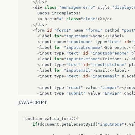
</
div
>
<
div
class
=
"mensagem erro"
style
=
"display:
Dados
incompletos
!
<
a
href
=
"#"
class
=
"close"
>
X
</
a
>
</
div
>
<
form
id
=
"form1"
name
=
"form1"
method
=
"post
<
label
for
=
"inputnome"
>
Nome
:</
label
>
<
input
name
=
"inputnome"
type
=
"text"
id
=
"
<
label
for
=
"inputsobrenome"
>
Sobrenome
:</
<
input
type
=
"text"
id
=
"inputsobrenome"
p
<
label
for
=
"inputtelefone"
>
Telefone
:</
la
<
input
type
=
"text"
id
=
"inputtelefone"
pl
<
label
for
=
"inputemail"
>
Email
:</
label
>
<
input
type
=
"text"
id
=
"inputemail"
place
<
input
type
=
"reset"
value
=
"Limpar"
></
inp
<
input
type
=
"submit"
value
=
"Enviar"
oncl
</
form
>
JAVASCRIPT
</
body
>
</
html
>
function
valida_form
(){
if
(
document
.
getElementById
(
"inputnome"
)
.
va