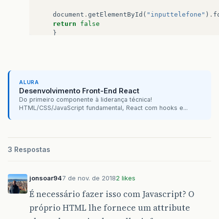
document
.
getElementById
(
"inputtelefone"
)
.
f
return
false
}
if
(
document
.
getElementById
(
"inputemail"
)
.
v
var
x
=
document
.
getElementsByClassName
(
"m
x
[
0
]
.
style
.
display
=
"block"
;
ALURA
document
.
getElementById
(
"inputemail"
)
.
Desenvolvimento Front-End React
Do primeiro componente à liderança técnica!
document
.
getElementById
(
"inputemail"
)
.
focu
HTML/CSS/JavaScript fundamental, React com hooks e...
return
false
}
else
{
var
x
=
document
.
getElementsByClassName
(
"m
3 Respostas
x
[
0
]
.
style
.
display
=
"block"
;
jonsoar94
7 de nov. de 2018
2 likes
var
y
=
document
.
getElementsByClassName
(
"m
y
[
0
]
.
style
.
display
=
"none"
;
É necessário fazer isso com Javascript? O
return
false
próprio HTML lhe fornece um attribute
}
}