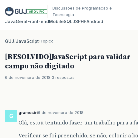
Discussoes de Programacao e
ARQUIVO
Tecnologia
Java
Geral
Front‑end
Mobile
SQL
JS
PHP
Android
GUJ
/
JavaScript
/
Topico
[RESOLVIDO]JavaScript para validar
campo não digitado
6 de novembro de 2018
3 respostas
gramosiri
6 de novembro de 2018
G
Olá, estou tentando fazer um trabalho para a f
Verificar se foi preenchido, se não, colorir a 