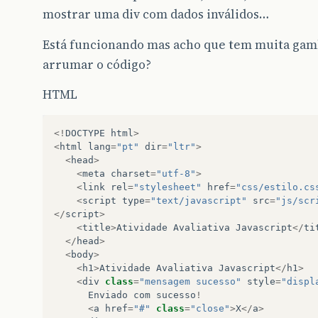
mostrar uma div com dados inválidos…
Está funcionando mas acho que tem muita gam
arrumar o código?
HTML
<!
DOCTYPE
html
>
<
html
lang
=
"pt"
dir
=
"ltr"
>
<
head
>
<
meta
charset
=
"utf-8"
>
<
link
rel
=
"stylesheet"
href
=
"css/estilo.cs
<
script
type
=
"text/javascript"
src
=
"js/scr
</
script
>
<
title
>
Atividade
Avaliativa
Javascript
</
ti
</
head
>
<
body
>
<
h1
>
Atividade
Avaliativa
Javascript
</
h1
>
<
div
class
=
"mensagem sucesso"
style
=
"displ
Enviado
com
sucesso
!
<
a
href
=
"#"
class
=
"close"
>
X
</
a
>