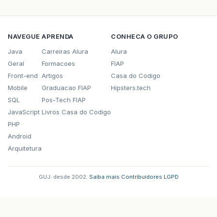
NAVEGUE
APRENDA
CONHECA O GRUPO
Java
Carreiras Alura
Alura
Geral
Formacoes
FIAP
Front-end
Artigos
Casa do Codigo
Mobile
Graduacao FIAP
Hipsters.tech
SQL
Pos-Tech FIAP
JavaScript
Livros Casa do Codigo
PHP
Android
Arquitetura
GUJ: desde 2002.
·
Saiba mais
·
Contribuidores
·
LGPD