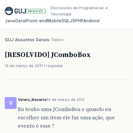
Discussoes de Programacao e
ARQUIVO
Tecnologia
Java
Geral
Front‑end
Mobile
SQL
JS
PHP
Android
GUJ
/
Assuntos Gerais
/
Topico
[RESOLVIDO] JComboBox
14 de março de 2011
1 resposta
Valeio_Bezerra
14 de março de 2011
V
Eu tenho uma JComboBox e quando eu
escolher um item ele faz uma ação, que
evento é esse ?