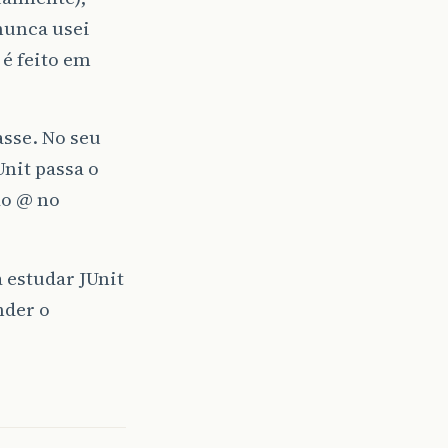
nunca usei
 é feito em
asse. No seu
nit passa o
ão @ no
 estudar JUnit
nder o