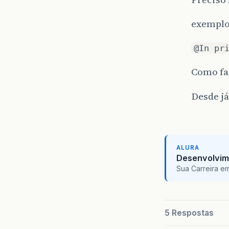
exemplo
@In pr
Como faç
Desde já
ALURA
Desenvolvim
Sua Carreira e
5 Respostas