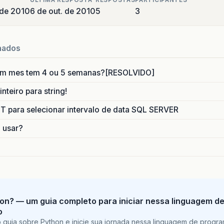
ULTIMA RESPOSTA
RESPOSTAS
PARTICIPANTES
 de 2010
6 de out. de 2010
5
3
nados
um mes tem 4 ou 5 semanas?[RESOLVIDO]
nteiro para string!
para selecionar intervalo de data SQL SERVER
o usar?
on? — um guia completo para iniciar nessa linguagem d
o
 guia sobre Python e inicie sua jornada nessa linguagem de progr