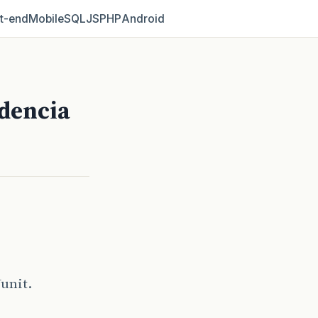
t‑end
Mobile
SQL
JS
PHP
Android
ndencia
unit.