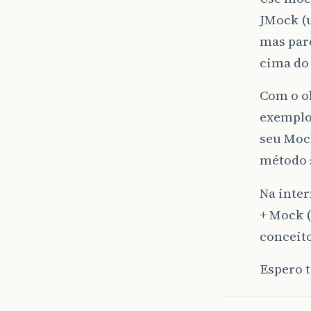
JMock (u
mas pare
cima do
Com o ob
exemplo
seu Mock
método s
Na inter
+ Mock (
conceito
Espero 