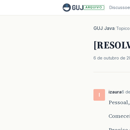
Discussoe
ARQUIVO
GUJ
Java
/
/
Topico
[RESOLV
6 de outubro de 2
izaura
6 de
I
Pessoal
Comecei 
Preciso 