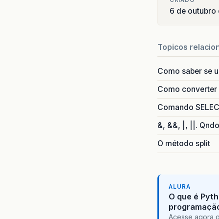
CRIADO
6 de outubro
Topicos relacio
Como saber se 
Como converter i
Comando SELECT 
&, &&, |, ||. Qnd
O método split
ALURA
O que é Pyth
programaçã
Acesse agora o