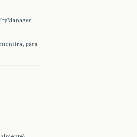
ntityManager
mentira, para
ualmente),