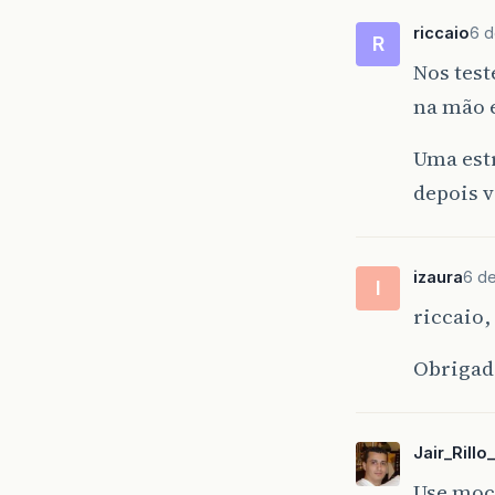
riccaio
6 d
R
Nos test
na mão e
Uma est
depois 
izaura
6 de
I
riccaio,
Obrigad
Jair_Rillo
Use moc