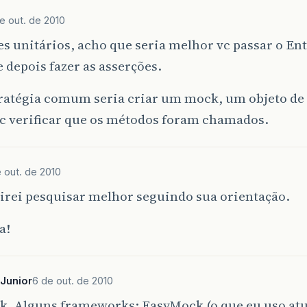
e out. de 2010
es unitários, acho que seria melhor vc passar o E
 depois fazer as asserções.
ratégia comum seria criar um mock, um objeto de 
vc verificar que os métodos foram chamados.
 out. de 2010
 irei pesquisar melhor seguindo sua orientação.
a!
_Junior
6 de out. de 2010
k. Alguns frameworks: EasyMock (o que eu uso at