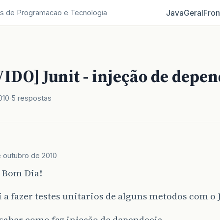
Java
Geral
Fron
s de Programacao e Tecnologia
IDO] Junit - injeção de depe
010
5 respostas
 outubro de 2010
, Bom Dia!
a fazer testes unitarios de alguns metodos com o J
saber como faz injeção de dependecia.