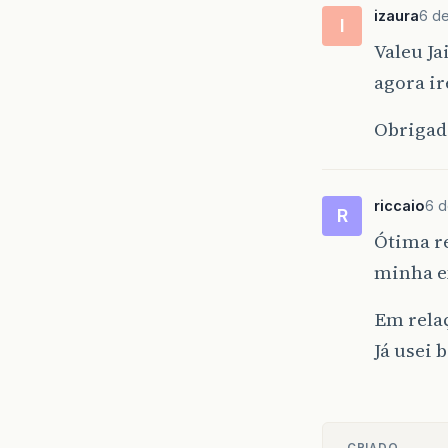
izaura
6 de
I
Valeu Ja
agora i
Obrigad
riccaio
6 d
R
Ótima re
minha e
Em rela
Já usei 