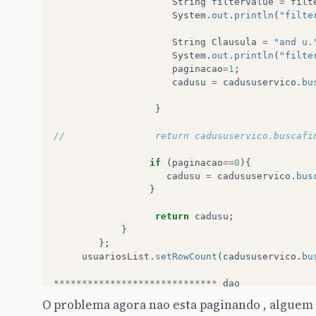
String
filterValue
=
filt
System
.
out
.
println
(
"filte
String
Clausula
=
"and u.
System
.
out
.
println
(
"filte
paginacao
=
1
;
cadusu
=
cadususervico
.
bu
}
//                return cadususervico.buscafi
if
(
paginacao
==
0
){
cadusu
=
cadususervico
.
bus
}
return
cadusu
;
}
};
usuariosList
.
setRowCount
(
cadususervico
.
bu
*****************************
dao
O problema agora nao esta paginando , alguem 
public
List
<
Cadusu
>
findCadusu
(
int
starting