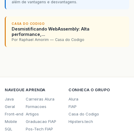
além de vantagens e desvantagens.
CASA DO CODIGO
Desmistificando WebAssembly: Alta
performance,...
Por Raphael Amorim — Casa do Codigo
NAVEGUE
APRENDA
CONHECA O GRUPO
Java
Carreiras Alura
Alura
Geral
Formacoes
FIAP
Front-end
Artigos
Casa do Codigo
Mobile
Graduacao FIAP
Hipsters.tech
SQL
Pos-Tech FIAP