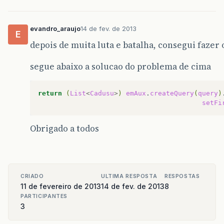
String
query
=
""
;
if
(
clausulapage
==
""
){
String
queryinterna
=
"select u
evandro_araujo
14 de fev. de 2013
E
query
=
queryinterna
;
depois de muita luta e batalha, consegui fazer
}
if
(
clausulapage
!=
""
){
segue abaixo a solucao do problema de cima
String
queryinterna
=
"select u
query
=
queryinterna
;
}
return
(
List
<
Cadusu
>
)
emAux
.
createQuery
(
query
)
setFi
emAux
.
createQuery
(
query
).
setHin
setFirstResult
(
starting
Obrigado a todos
return
(
List
<
Cadusu
>
)
emAux
.
cre
}
CRIADO
ULTIMA RESPOSTA
RESPOSTAS
11 de fevereiro de 2013
14 de fev. de 2013
8
PARTICIPANTES
3