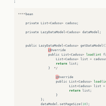
:
****
bean
private
List
<
Cadusu
>
cadusu
;
private
LazyDataModel
<
Cadusu
>
dataModel
;
public
LazyDataModel
<
Cadusu
>
getDataModel
(
@
Override
public
List
<
Cadusu
>
load
(
int
f
List
<
Cadusu
>
list
=
cadusu
return
list
;
}
*/
@
Override
public
List
<
Cadusu
>
load
(
i
List
<
Cadusu
>
list
=
return
list
;
}
};
dataModel
.
setPageSize
(
10
);