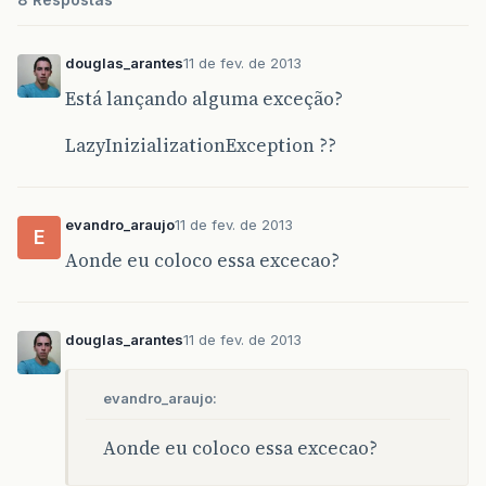
paginatorTemplate
=
"{CurrentPag
rowsPerPageTemplate
=
"5,10,15"
douglas_arantes
11 de fev. de 2013
<
p
:
ajax
event
=
"rowSelect"
upda
Está lançando alguma exceção?
<
p
:
column
>
LazyInizializationException ??
<
f
:
facet
name
=
"header"
>
Nam
<
h
:
out
</
p
:
column
>
</
p
:
dataTable
>
evandro_araujo
11 de fev. de 2013
E
Aonde eu coloco essa excecao?
douglas_arantes
11 de fev. de 2013
evandro_araujo:
Aonde eu coloco essa excecao?