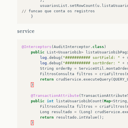
};
usuariosList
.
setRowCount
(
u
.
listaUsuari
//
funcao
que
conta
os
registros
}
service
@Interceptors
(
AuditInterceptor
.
class
)
public
List
<
Usuariobib
>
listaUsuariobibPag
log
.
debug
(
"########### sortField: "
+
log
.
debug
(
"########### sortOrder: "
+
String
orderBy
=
ServiceUtil
.
montaOrde
FiltrosConsulta
filtros
=
criaFiltros
(
return
crudService
.
executeQuery
(
QUERY_
}
@TransactionAttribute
(
TransactionAttribute
public
int
listaUsuariobibCount
(
Map
<
String
FiltrosConsulta
filtros
=
criaFiltros
(
Long
resultado
=
(
Long
)
crudService
.
ex
return
resultado
.
intValue
();
}