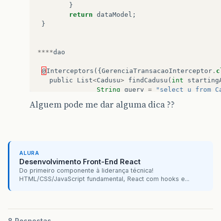
}
return
dataModel
;
}
****
dao
@
Interceptors
({
GerenciaTransacaoInterceptor
.
c
public
List
<
Cadusu
>
findCadusu
(
int
starting
String
query
=
"select u from C
Alguem pode me dar alguma dica ??
emAux
.
createQuery
(
query
)
.
setHin
setFirstResult
(
starting
return
(
List
<
Cadusu
>
)
emAux
.
cre
}
ALURA
Desenvolvimento Front-End React
Do primeiro componente à liderança técnica!
**********
View
HTML/CSS/JavaScript fundamental, React com hooks e...
<
p
:
dataTable
id
=
"lazyDataTablenovo
dynamic
=
"true"
lazy
=
"true"
8 Respostas
selection
=
"#{cadguiaM