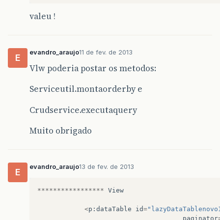
valeu !
evandro_araujo
11 de fev. de 2013
E
Vlw poderia postar os metodos:
Serviceutil.montaorderby e
Crudservice.executaquery
Muito obrigado
evandro_araujo
13 de fev. de 2013
E
*****************
View
<
p
:
dataTable
id
=
"lazyDataTablenovo
paginator