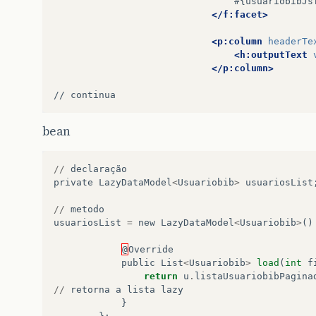
#{usuariobibJs
</f:facet>
<p:column
headerTe
<h:outputText
</p:column>
//
bean
//
declaração
private
LazyDataModel
<
Usuariobib
>
usuariosList
//
metodo
usuariosList
=
new
LazyDataModel
<
Usuariobib
>
()
@
Override
public
List
<
Usuariobib
>
load
(
int
f
return
u
.
listaUsuariobibPagina
//
retorna
a
lista
lazy
}