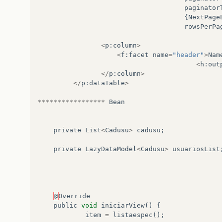
paginator
{
NextPage
rowsPerPa
<
p
:
column
>
<
f
:
facet
name
=
"header"
>
Nam
<
h
:
out
</
p
:
column
>
</
p
:
dataTable
>
*****************
Bean
private
List
<
Cadusu
>
cadusu
;
private
LazyDataModel
<
Cadusu
>
usuariosList
@
Override
public
void
iniciarView
()
{
item
=
listaespec
();