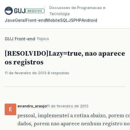
Discussoes de Programacao e
ARQUIVO
Tecnologia
Java
Geral
Front‑end
Mobile
SQL
JS
PHP
Android
GUJ
/
Front-end
/
Topico
[RESOLVIDO]Lazy=true, nao aparece
os registros
11 de fevereiro de 2013
8 respostas
evandro_araujo
11 de fevereiro de 2013
E
pessoal, implementei a rotina abaixo, porem 
dados, porem nao aparece nenhum registro no 