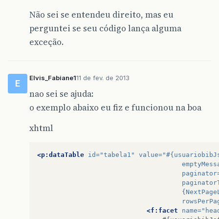
Não sei se entendeu direito, mas eu
perguntei se seu código lança alguma
exceção.
Elvis_Fabiane1
11 de fev. de 2013
E
nao sei se ajuda:
o exemplo abaixo eu fiz e funcionou na boa
xhtml
<p:dataTable
id=
"tabela1"
value=
"#{usuariobibJ
emptyMess
paginator
paginator
                                     {NextPage
rowsPerPa
<f:facet
name=
"hea