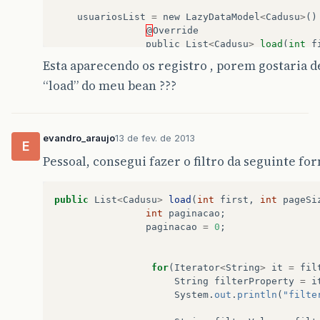
usuariosList
=
new
LazyDataModel
<
Cadusu
>
()
@
Override
public
List
<
Cadusu
>
load
(
int
f
return
cadususervico
.
busca
Esta aparecendo os registro , porem gostaria de
//
retorna
a
lista
lazy
“load” do meu bean ???
}
};
usuariosList
.
setRowCount
(
cadususervic
//
funcao
que
conta
os
registros
evandro_araujo
13 de fev. de 2013
}
E
Pessoal, consegui fazer o filtro da seguinte for
public
List
<
Cadusu
>
load
(
int
first
,
int
pageSi
int
paginacao
;
paginacao
=
0
;
for
(
Iterator
<
String
>
it
=
fil
String
filterProperty
=
i
System
.
out
.
println
(
"filte