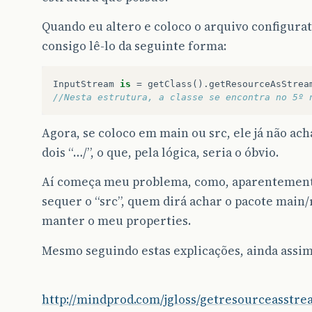
Quando eu altero e coloco o arquivo configurat
consigo lê-lo da seguinte forma:
InputStream
is
=
getClass
().
getResourceAsStrea
//Nesta estrutura, a classe se encontra no 5º 
Agora, se coloco em main ou src, ele já não a
dois “…/”, o que, pela lógica, seria o óbvio.
Aí começa meu problema, como, aparentement
sequer o “src”, quem dirá achar o pacote main
manter o meu properties.
Mesmo seguindo estas explicações, ainda assim
http://mindprod.com/jgloss/getresourceasstr