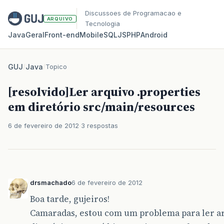
Discussoes de Programacao e
ARQUIVO
Tecnologia
Java
Geral
Front‑end
Mobile
SQL
JS
PHP
Android
GUJ
/
Java
/
Topico
[resolvido]Ler arquivo .properties
em diretório src/main/resources
6 de fevereiro de 2012
3 respostas
drsmachado
6 de fevereiro de 2012
Boa tarde, gujeiros!
Camaradas, estou com um problema para ler a