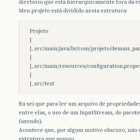
diretório que está hierarquicamente fora da es
Meu projeto está dividido nesta estrutura:
Projeto
|
|_src/main/java/br/com/projeto/demais_pa
|
|_src/main/resources/configuration.prope
|
|_src/test
Eu sei que para ler um arquivo de propriedade
entre elas, o uso de um InputStream, do pacot
fazendo).
Acontece que, por algum motivo obscuro, não c
estrutura que possuo.