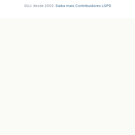
GUJ: desde 2002.
·
Saiba mais
·
Contribuidores
·
LGPD