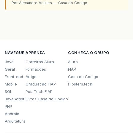
Por Alexandre Aquiles — Casa do Codigo
NAVEGUE
APRENDA
CONHECA O GRUPO
Java
Carreiras Alura
Alura
Geral
Formacoes
FIAP
Front-end
Artigos
Casa do Codigo
Mobile
Graduacao FIAP
Hipsters.tech
SQL
Pos-Tech FIAP
JavaScript
Livros Casa do Codigo
PHP
Android
Arquitetura