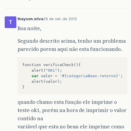
thayson.silva
26 de set. de 2012
T
Boa noite,
Segundo descrito acima, tenho um problema
parecido porem aqui não esta funcionando.
function
verificaCheck
(){
alert
(
"OK1"
);
var
valor
=
'#{categoriaBean.retorno}'
;
alert
(
valor
);
}
quando chamo esta função ele imprime o
teste ok1, porém na hora de imprimir o valor
contido na
variável que esta no bean ele imprime como