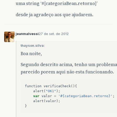
uma string ‘#{categoriaBean.retorno}’
desde ja agradeço aos que ajudarem.
jeanmalvessi
27 de set. de 2012
thayson.silva:
Boa noite,
Segundo descrito acima, tenho um problem
parecido porem aqui não esta funcionando.
function
verificaCheck
(){
alert
(
"OK1"
);
var
valor
=
'#{categoriaBean.retorno}'
;
alert
(
valor
);
}