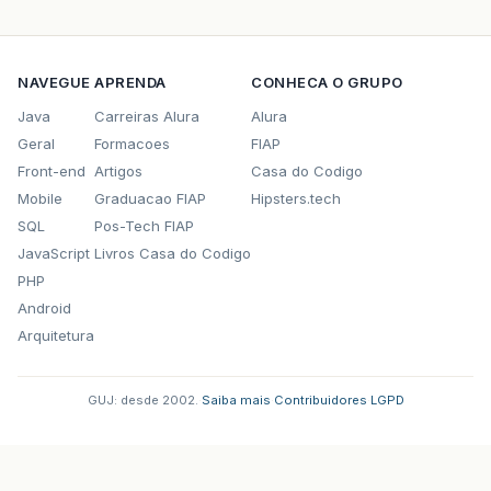
NAVEGUE
APRENDA
CONHECA O GRUPO
Java
Carreiras Alura
Alura
Geral
Formacoes
FIAP
Front-end
Artigos
Casa do Codigo
Mobile
Graduacao FIAP
Hipsters.tech
SQL
Pos-Tech FIAP
JavaScript
Livros Casa do Codigo
PHP
Android
Arquitetura
GUJ: desde 2002.
·
Saiba mais
·
Contribuidores
·
LGPD