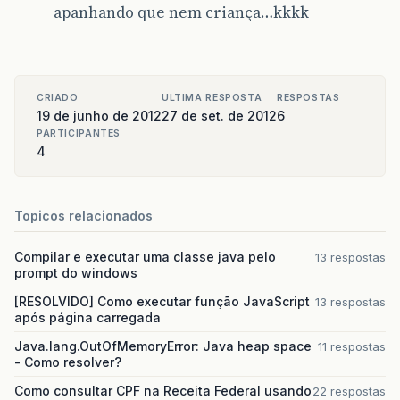
apanhando que nem criança…kkkk
CRIADO
ULTIMA RESPOSTA
RESPOSTAS
19 de junho de 2012
27 de set. de 2012
6
PARTICIPANTES
4
Topicos relacionados
Compilar e executar uma classe java pelo
13 respostas
prompt do windows
[RESOLVIDO] Como executar função JavaScript
13 respostas
após página carregada
Java.lang.OutOfMemoryError: Java heap space
11 respostas
- Como resolver?
Como consultar CPF na Receita Federal usando
22 respostas