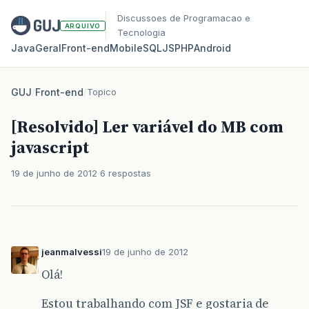
Discussoes de Programacao e
ARQUIVO
Tecnologia
Java
Geral
Front‑end
Mobile
SQL
JS
PHP
Android
GUJ
/
Front-end
/
Topico
[Resolvido] Ler variável do MB com
javascript
19 de junho de 2012
6 respostas
jeanmalvessi
19 de junho de 2012
Olá!
Estou trabalhando com JSF e gostaria de