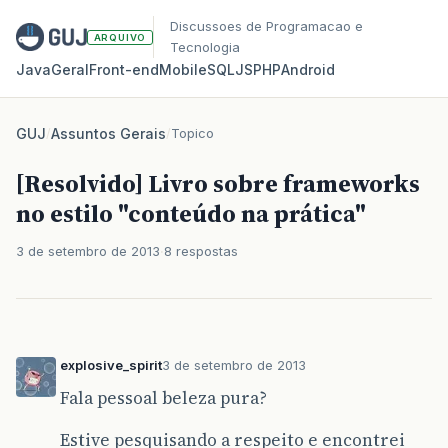
Discussoes de Programacao e
ARQUIVO
Tecnologia
Java
Geral
Front‑end
Mobile
SQL
JS
PHP
Android
GUJ
/
Assuntos Gerais
/
Topico
[Resolvido] Livro sobre frameworks
no estilo "conteúdo na prática"
3 de setembro de 2013
8 respostas
explosive_spirit
3 de setembro de 2013
Fala pessoal beleza pura?
Estive pesquisando a respeito e encontrei