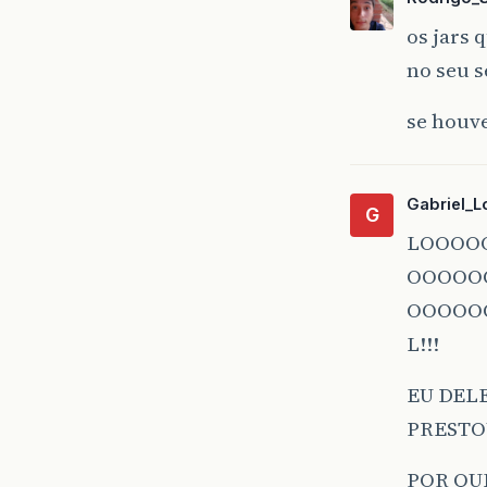
os jars 
no seu s
se houve
Gabriel_
G
LOOOO
OOOOO
OOOOO
L!!!
EU DEL
PRESTOU
POR QU