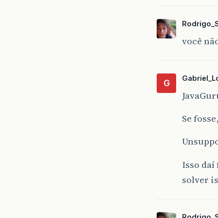
Rodrigo_
você nã
Gabriel_
G
JavaGuru
Se fosse
Unsuppo
Isso daí
solver i
Rodrigo_