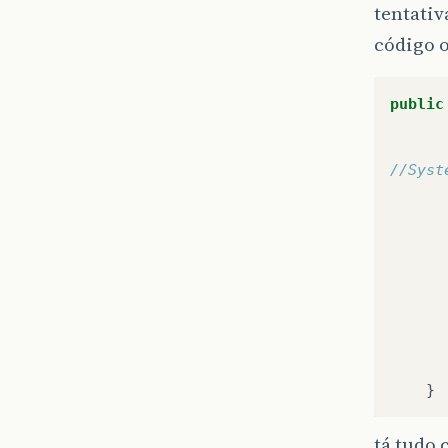
tentativ
código 
public
//Syst
}
tá tudo