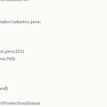
ladorCadastro.java:
t.java:251)
va:705)
hod)
ge(ProtectionDomai