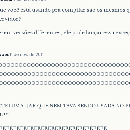
que você está usando pra compilar são os mesmos 
ervidor?
rem versões diferentes, ele pode lançar essa exce
Lopes
11 de nov. de 2011
OOOOOOOOOOOOOOOOOOOOOOOOOOOOOOOO
OOOOOOOOOOOOOOOOOOOOOOOOOOOOOOOO
OOOOOOOOOOOOOOOOOOOOOOOOOOOOOOOO
ETEI UMA .JAR QUE NEM TAVA SENDO USADA NO 
!!!
EEEEEEEEEEEEEEEEEEEEEEEEEEEEEEE