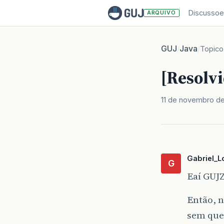
Discussoe
ARQUIVO
GUJ
Java
/
/
Topico
[Resolv
11 de novembro de
Gabriel_
G
Eaí GUJZ
Então, n
sem quer