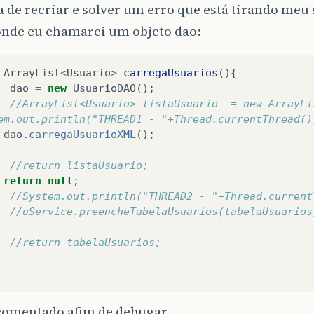
a de recriar e solver um erro que está tirando meu
onde eu chamarei um objeto dao:
ArrayList
<
Usuario
>
carregaUsuarios
(){
dao
=
new
UsuarioDAO
();
//ArrayList<Usuario> listaUsuario  = new ArrayLi
em.out.println("THREAD1 - "+Thread.currentThread()
dao
.
carregaUsuarioXML
();
//return listaUsuario;
return
null
;
//System.out.println("THREAD2 - "+Thread.current
//uService.preencheTabelaUsuarios(tabelaUsuarios
//return tabelaUsuarios;
 comentado afim de debugar.