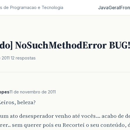
Java
Geral
Fron
s de Programacao e Tecnologia
ido] NoSuchMethodError BUG
 2011
12 respostas
Lopes
11 de novembro de 2011
eiros, beleza?
um ato desesperador venho até vocês... acabo de d
er.. sem querer pois eu Recortei o seu conteúdo, d