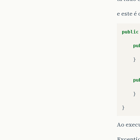
e este é
public
pu
}
pu
}
}
Ao execu
Excepti