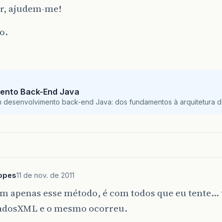
or, ajudem-me!
o.
ento Back-End Java
m desenvolvimento back-end Java: dos fundamentos à arquitetura de
Lopes
11 de nov. de 2011
om apenas esse método, é com todos que eu tente… 
adosXML e o mesmo ocorreu.