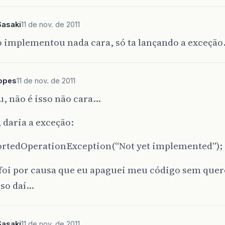
Sasaki
11 de nov. de 2011
o implementou nada cara, só ta lançando a exceçã
Lopes
11 de nov. de 2011
, não é isso não cara…
, daria a exceção:
rtedOperationException(“Not yet implemented”);
 foi por causa que eu apaguei meu código sem quer
sso daí…
Sasaki
11 de nov. de 2011