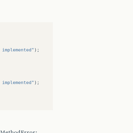
 implemented"
);
 implemented"
);
hMethodError: