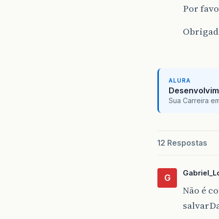
Por fav
Obrigad
ALURA
Desenvolvim
Sua Carreira e
12 Respostas
Gabriel_
G
Não é c
salvarD