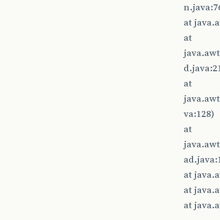
n.java:7
at java
at
java.aw
d.java:2
at
java.aw
va:128)
at
java.aw
ad.java:
at java
at java
at java