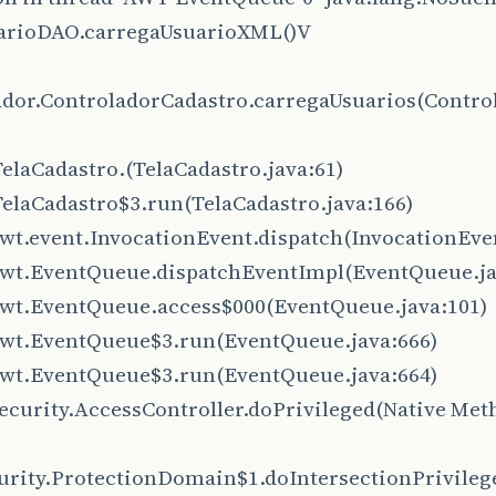
arioDAO.carregaUsuarioXML()V
ador.ControladorCadastro.carregaUsuarios(Contro
TelaCadastro.
(TelaCadastro.java:61)
TelaCadastro$3.run(TelaCadastro.java:166)
awt.event.InvocationEvent.dispatch(InvocationEven
.awt.EventQueue.dispatchEventImpl(EventQueue.ja
.awt.EventQueue.access$000(EventQueue.java:101)
.awt.EventQueue$3.run(EventQueue.java:666)
.awt.EventQueue$3.run(EventQueue.java:664)
security.AccessController.doPrivileged(Native Met
curity.ProtectionDomain$1.doIntersectionPrivile