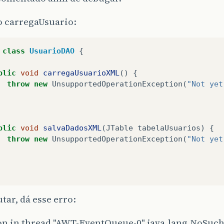
 o carregaUsuario:
class
UsuarioDAO
{
blic
void
carregaUsuarioXML
()
{
throw
new
UnsupportedOperationException
(
"Not yet
blic
void
salvaDadosXML
(
JTable
tabelaUsuarios
)
{
throw
new
UnsupportedOperationException
(
"Not yet
tar, dá esse erro:
on in thread "AWT-EventQueue-0" java.lang.NoSuc