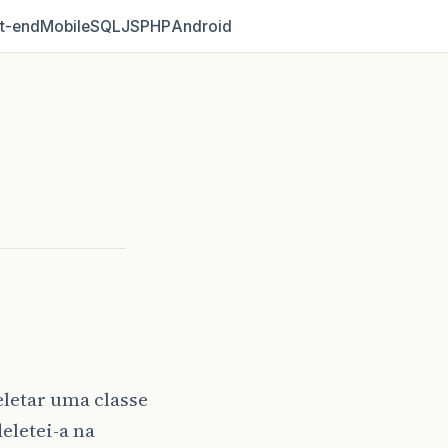
t‑end
Mobile
SQL
JS
PHP
Android
!
eletar uma classe
eletei-a na