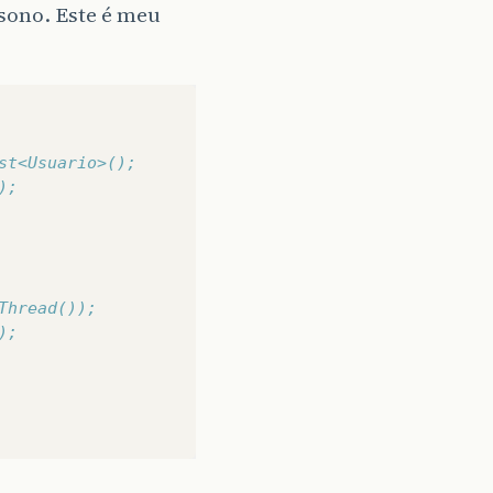
 sono. Este é meu
st<Usuario>();
);
Thread());
);