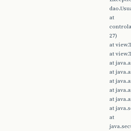
dao.Usu
at
control
27)
at view.
at view.
at java.
at java
at java
at java
at java
at java.
at
java.se