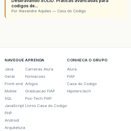
Desbravando SOLID: Praticas avancadas para
codigos de...
Por Alexandre Aquiles — Casa do Codigo
NAVEGUE
APRENDA
CONHECA O GRUPO
Java
Carreiras Alura
Alura
Geral
Formacoes
FIAP
Front-end
Artigos
Casa do Codigo
Mobile
Graduacao FIAP
Hipsters.tech
SQL
Pos-Tech FIAP
JavaScript
Livros Casa do Codigo
PHP
Android
Arquitetura