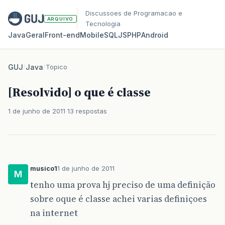
Discussoes de Programacao e
ARQUIVO
Tecnologia
Java
Geral
Front‑end
Mobile
SQL
JS
PHP
Android
GUJ
/
Java
/
Topico
[Resolvido] o que é classe
1 de junho de 2011
13 respostas
musico1
1 de junho de 2011
M
tenho uma prova hj preciso de uma definição
sobre oque é classe achei varias definiçoes
na internet