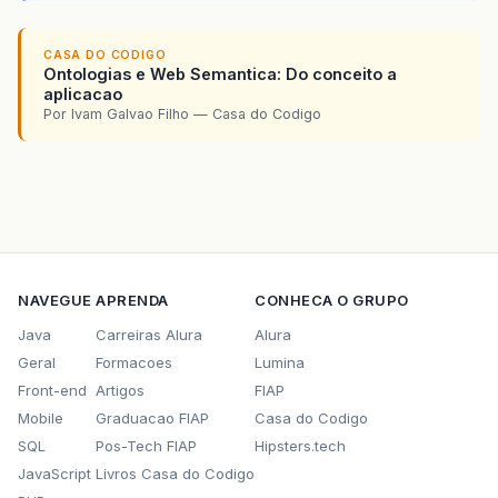
CASA DO CODIGO
Ontologias e Web Semantica: Do conceito a
aplicacao
Por Ivam Galvao Filho — Casa do Codigo
NAVEGUE
APRENDA
CONHECA O GRUPO
Java
Carreiras Alura
Alura
Geral
Formacoes
Lumina
Front-end
Artigos
FIAP
Mobile
Graduacao FIAP
Casa do Codigo
SQL
Pos-Tech FIAP
Hipsters.tech
JavaScript
Livros Casa do Codigo