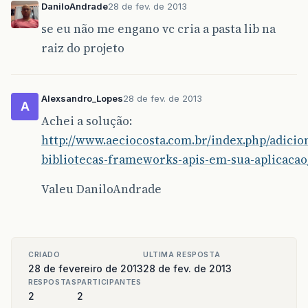
DaniloAndrade
28 de fev. de 2013
se eu não me engano vc cria a pasta lib na
raiz do projeto
Alexsandro_Lopes
28 de fev. de 2013
A
Achei a solução:
http://www.aeciocosta.com.br/index.php/adicio
bibliotecas-frameworks-apis-em-sua-aplicacao
Valeu DaniloAndrade
CRIADO
ULTIMA RESPOSTA
28 de fevereiro de 2013
28 de fev. de 2013
RESPOSTAS
PARTICIPANTES
2
2