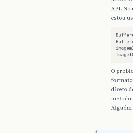
API. No 
estou u
Buffer
Buffer
imagem
ImageI
O probl
formato
direto d
metodo 
Alguém 