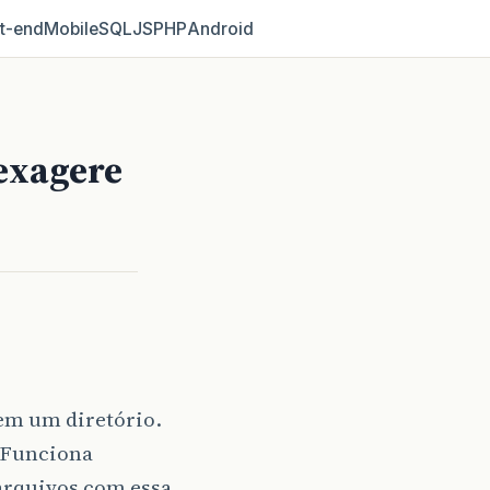
t‑end
Mobile
SQL
JS
PHP
Android
 exagere
em um diretório.
. Funciona
 arquivos com essa