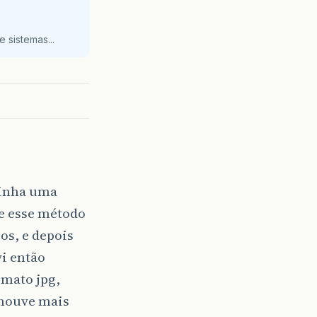
 sistemas...
tinha uma
e esse método
os, e depois
vi então
rmato jpg,
 houve mais