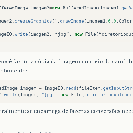
fferedImage
imagem2
=
new
BufferedImage
(
imagem1
.
getW
agem2
.
createGraphics
().
drawImage
(
imagem1
,
0
,
0
,
Color
ageIO
.
write
(
imagem2
,
“
jpg
”
,
new
File
(
“
diretorioqu
 você faz uma cópia da imagem no meio do caminho
retamente:
edImage
imagem
=
ImageIO
.
read
(
fileItem
.
getInputStr
O
.
write
(
imagem
,
"jpg"
,
new
File
(
"diretorioqualquer
eralmente se encarrega de fazer as conversões nec