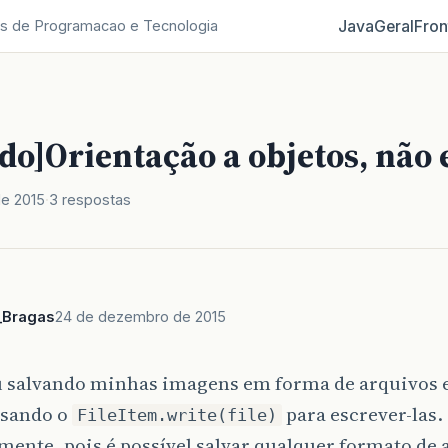
Java
Geral
Fron
s de Programacao e Tecnologia
do]Orientação a objetos, não
e 2015
3 respostas
_Bragas
24 de dezembro de 2015
u salvando minhas imagens em forma de arquivos 
usando o
para escrever-las
FileItem.write(file)
mente, pois é possível salvar qualquer formato de