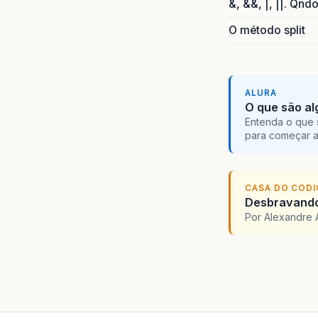
&, &&, |, ||. Qnd
O método split
ALURA
O que são al
Entenda o que 
para começar 
CASA DO COD
Desbravando 
Por Alexandre 