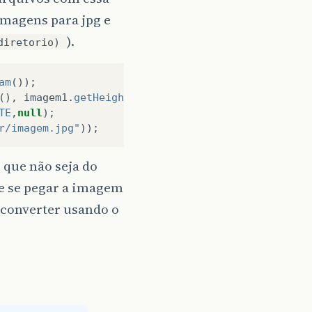
imagens para jpg e
).
diretorio)
am
());
(),
imagem1
.
getHeight
(),
BufferedImage
.
TYPE_INT_RG
TE
,
null
);
r/imagem.jpg"
));
 que não seja do
ue se pegar a imagem
 converter usando o