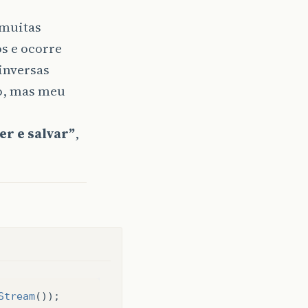
 muitas
s e ocorre
inversas
do, mas meu
er e salvar”
,
Stream
());