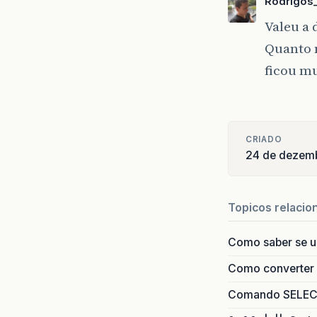
Rodrigos
Valeu a 
Quanto m
ficou m
CRIADO
24 de dezem
Topicos relacio
Como saber se 
Como converter i
Comando SELECT 