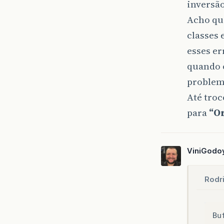
inversão
Acho qu
classes
esses e
quando 
problema
Até troc
para
“Or
ViniGodo
Rodr
Bu