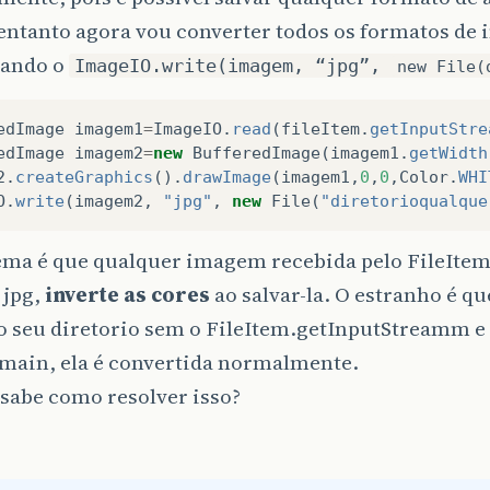
entanto agora vou converter todos os formatos de 
sando o
ImageIO.write(imagem, “jpg”,
new File(
edImage
imagem1
=
ImageIO
.
read
(
fileItem
.
getInputStre
edImage
imagem2
=
new
BufferedImage
(
imagem1
.
getWidth
2
.
createGraphics
().
drawImage
(
imagem1
,
0
,
0
,
Color
.
WHI
O
.
write
(
imagem2
,
"jpg"
,
new
File
(
"diretorioqualque
ema é que qualquer imagem recebida pelo FileItem
 jpg,
inverte as cores
ao salvar-la. O estranho é q
o seu diretorio sem o FileItem.getInputStreamm e
main, ela é convertida normalmente.
sabe como resolver isso?