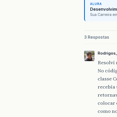
ALURA
Desenvolvim
Sua Carreira e
3 Respostas
Rodrigos
Resolvi
No códi
classe 
recebia 
retornav
colocar 
como no