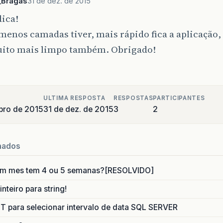
_Bragas
31 de dez. de 2015
dica!
enos camadas tiver, mais rápido fica a aplicação, 
uito mais limpo também. Obrigado!
ULTIMA RESPOSTA
RESPOSTAS
PARTICIPANTES
bro de 2015
31 de dez. de 2015
3
2
nados
um mes tem 4 ou 5 semanas?[RESOLVIDO]
nteiro para string!
para selecionar intervalo de data SQL SERVER