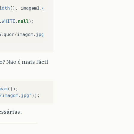
idth
(),
imagem1
.
getHeight
(),
BufferedImage
.
TYPE_IN
.
WHITE
,
null
);
alquer
/
imagem
.
jpg
”
));
? Não é mais fácil
eam
());
/imagem.jpg"
));
essárias.