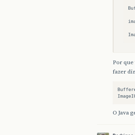
Bu
im
Im
Por que
fazer di
Buffer
ImageI
O Java g