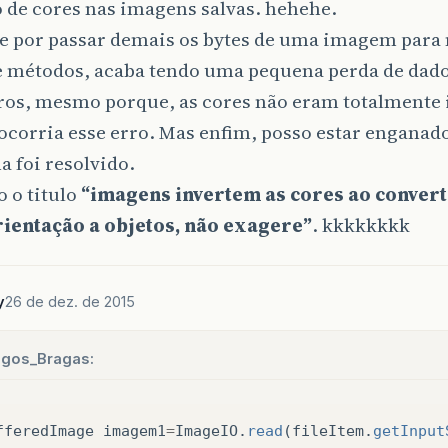
 de cores nas imagens salvas. hehehe.
e por passar demais os bytes de uma imagem para
 e métodos, acaba tendo uma pequena perda de dado
rros, mesmo porque, as cores não eram totalmente 
ocorria esse erro. Mas enfim, posso estar engana
 foi resolvido.
o o titulo
“imagens invertem as cores ao convert
ientação a objetos, não exagere”
. kkkkkkkk
y
26 de dez. de 2015
igos_Bragas:
fferedImage
imagem1
=
ImageIO
.
read
(
fileItem
.
getInput