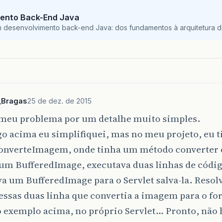
ento Back-End Java
m desenvolvimento back-end Java: dos fundamentos à arquitetura de
_Bragas
25 de dez. de 2015
 meu problema por um detalhe muito simples.
go acima eu simplifiquei, mas no meu projeto, eu 
ConverteImagem, onde tinha um método converter 
um BufferedImage, executava duas linhas de códig
a um BufferedImage para o Servlet salva-la. Resol
essas duas linha que convertia a imagem para o fo
 exemplo acima, no próprio Servlet… Pronto, não