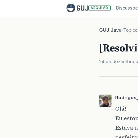
Discussoe
ARQUIVO
GUJ
Java
/
/
Topico
[Resolvi
24 de dezembro d
Rodrigos
Olá!
Eu esto
Estava 
perfeita