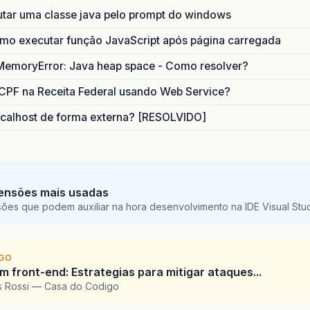
utar uma classe java pelo prompt do windows
o executar função JavaScript após página carregada
MemoryError: Java heap space - Como resolver?
CPF na Receita Federal usando Web Service?
calhost de forma externa? [RESOLVIDO]
ensões mais usadas
sões que podem auxiliar na hora desenvolvimento na IDE Visual St
IGO
 front-end: Estrategias para mitigar ataques...
is Rossi — Casa do Codigo