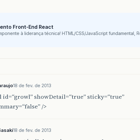
ento Front-End React
mponente à liderança técnica! HTML/CSS/JavaScript fundamental, 
araujo
18 de fev. de 2013
l id=“growl” showDetail=“true” sticky=“true”
mary=“false” />
Sasaki
18 de fev. de 2013