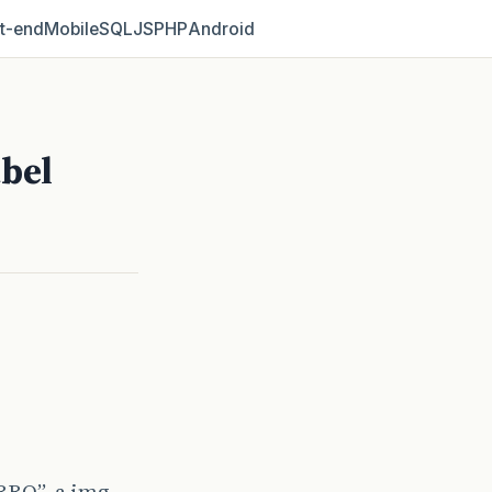
t‑end
Mobile
SQL
JS
PHP
Android
bel
RO”, a img