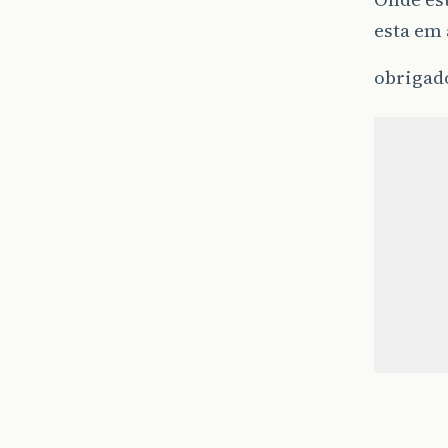
esta em
obrigado