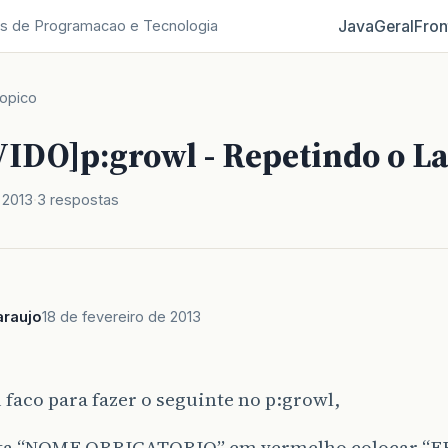
Java
Geral
Fron
s de Programacao e Tecnologia
opico
IDO]p:growl - Repetindo o La
 2013
3 respostas
araujo
18 de fevereiro de 2013
faco para fazer o seguinte no p:growl,
ta “NOME OBRIGATORIO” em vermelho colocar “ER