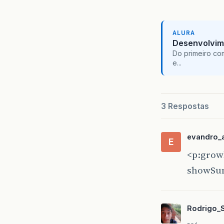
ALURA
Desenvolvim
Do primeiro co
e...
3 Respostas
evandro_
E
<p:grow
showSum
Rodrigo_