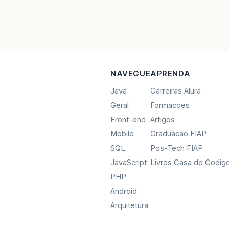
NAVEGUE
APRENDA
Java
Carreiras Alura
Geral
Formacoes
Front-end
Artigos
Mobile
Graduacao FIAP
SQL
Pos-Tech FIAP
JavaScript
Livros Casa do Codig
PHP
Android
Arquitetura