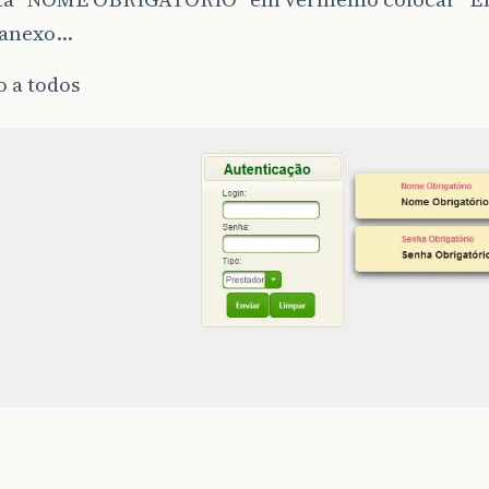
 anexo…
 a todos