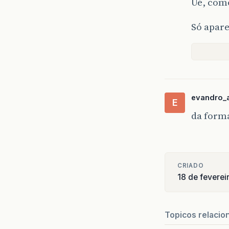
Ué, com
Só apare
evandro_
E
da forma
CRIADO
18 de feverei
Topicos relacio