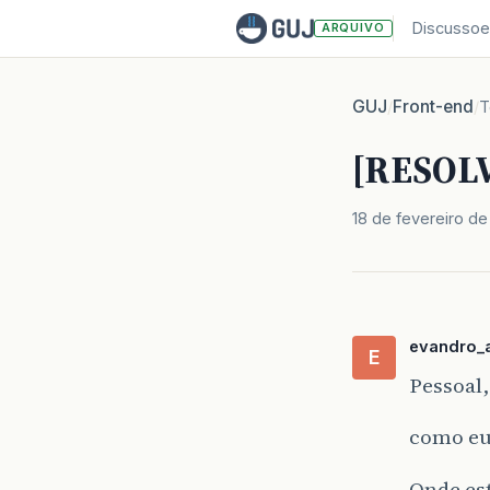
Discussoe
ARQUIVO
GUJ
Front-end
/
/
T
[RESOLV
18 de fevereiro de
evandro_
E
Pessoal,
como eu 
Onde es