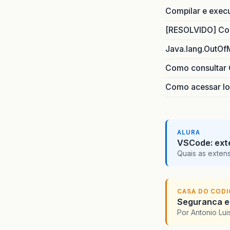
Compilar e exec
[RESOLVIDO] Com
Java.lang.OutOf
Como consultar 
Como acessar lo
ALURA
VSCode: ext
Quais as exten
CASA DO COD
Seguranca em
Por Antonio Lu