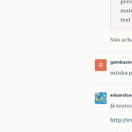
prec
matc
text
Não ach
gambazin
G
minha p
eduardoa
Já tento
http://