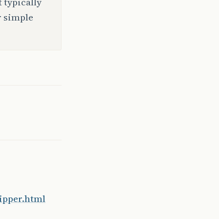
t typically
r simple
ipper.html