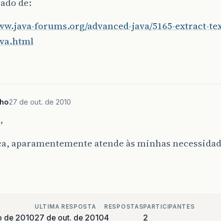
rado de:
ww.java-forums.org/advanced-java/5165-extract-text
ava.html
ho
27 de out. de 2010
,
ica, aparamentemente atende às minhas necessidad
ULTIMA RESPOSTA
RESPOSTAS
PARTICIPANTES
o de 2010
27 de out. de 2010
4
2