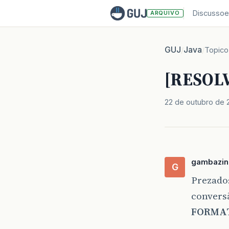
Discussoe
ARQUIVO
GUJ
Java
/
/
Topico
[RESOLV
22 de outubro de 
gambazin
G
Prezados
convers
FORMA