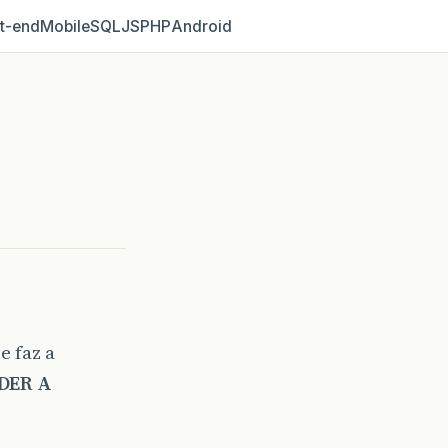
t‑end
Mobile
SQL
JS
PHP
Android
e faz a
DER A