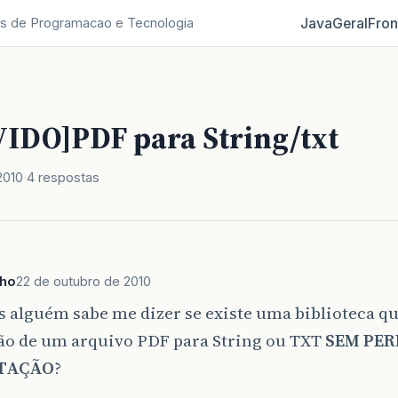
Java
Geral
Fron
s de Programacao e Tecnologia
IDO]PDF para String/txt
2010
4 respostas
ho
22 de outubro de 2010
 alguém sabe me dizer se existe uma biblioteca qu
ão de um arquivo PDF para String ou TXT
SEM PER
TAÇÃO
?