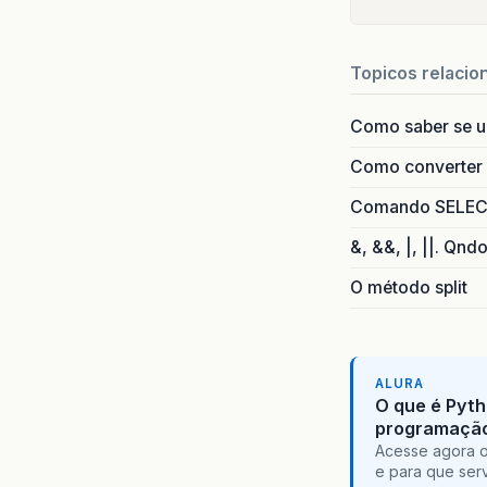
Topicos relacio
Como saber se 
Como converter i
Comando SELECT 
&, &&, |, ||. Qnd
O método split
ALURA
O que é Pyth
programaçã
Acesse agora o
e para que serv