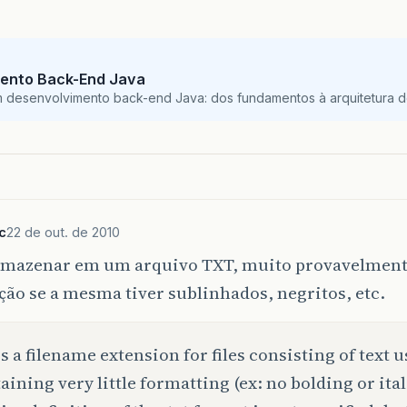
ento Back-End Java
m desenvolvimento back-end Java: dos fundamentos à arquitetura de
c
22 de out. de 2010
armazenar em um arquivo TXT, muito provavelmente
ão se a mesma tiver sublinhados, negritos, etc.
 is a filename extension for files consisting of text 
aining very little formatting (ex: no bolding or ital