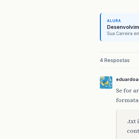
ALURA
Desenvolvim
Sua Carreira e
4 Respostas
eduardoa
Se for 
formataç
.txt
cont