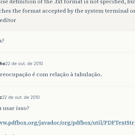
ise definition of the .txt format is not specified, bu
hes the format accepted by the system terminal o
 editor
a?
ho
22 de out. de 2010
reocupação é com relação à tabulação.
c
22 de out. de 2010
u usar isso?
www.pdfbox.org/javadoc/org/pdfbox/util/PDFTextStr