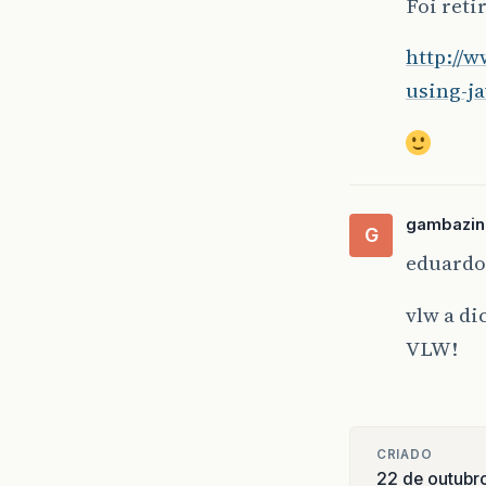
Foi reti
http://w
using-j
gambazin
G
eduardo
vlw a d
VLW!
CRIADO
22 de outubr