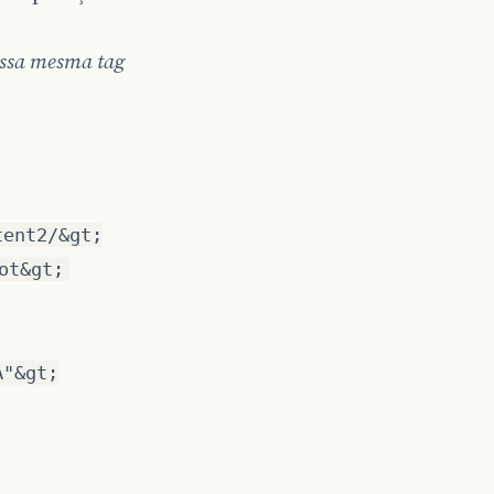
essa mesma tag
tent2/&gt;
ot&gt;
A"&gt;