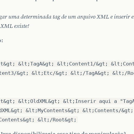
gar uma determinada tag de um arquivo XML e inserir 
 XML existe!
:
ot&gt; &lt;TagA&gt; &lt;Content1/&gt; &lt;Con
tent3/&gt; &lt;Etc/&gt; &lt;/TagA&gt; &lt;/Ro
ot&gt; &lt;OldXML&gt; &lt;Inserir aqui a "Tag
dXML&gt; &lt;MyContents&gt; &lt;Contents/&gt;
Contents&gt; &lt;/Root&gt;
Java disponibilizaria esse tipo de manipulação?