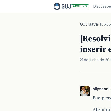
Discussoe
ARQUIVO
GUJ
Java
/
/
Topico
[Resolv
inserir 
21 de junho de 201
allyssonl
E aí pes
Alguém 