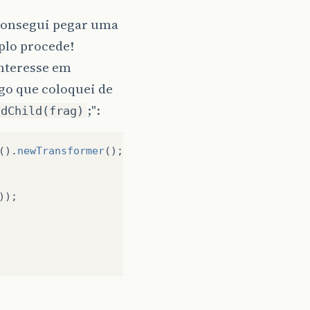
consegui pegar uma
plo procede!
nteresse em
go que coloquei de
;":
ndChild(frag)
().
newTransformer
();
));