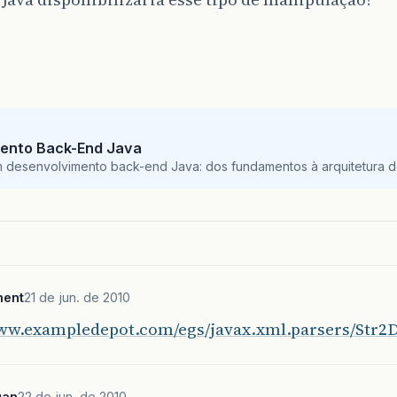
ento Back-End Java
m desenvolvimento back-end Java: dos fundamentos à arquitetura de
ment
21 de jun. de 2010
www.exampledepot.com/egs/javax.xml.parsers/Str
uan
22 de jun. de 2010