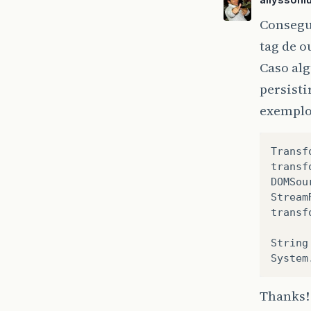
Consegu
tag de 
Caso al
persisti
exemplo 
Transf
transf
DOMSou
Stream
transf
String
System
Thanks!