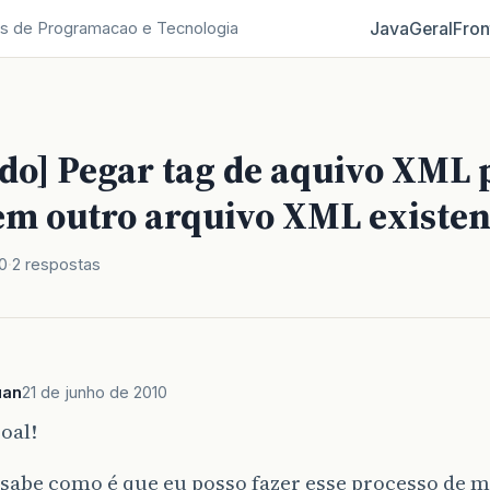
Java
Geral
Fron
s de Programacao e Tecnologia
ido] Pegar tag de aquivo XML 
em outro arquivo XML existen
0
2 respostas
uan
21 de junho de 2010
soal!
sabe como é que eu posso fazer esse processo de 