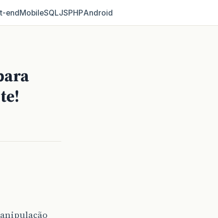
t‑end
Mobile
SQL
JS
PHP
Android
para
te!
manipulação