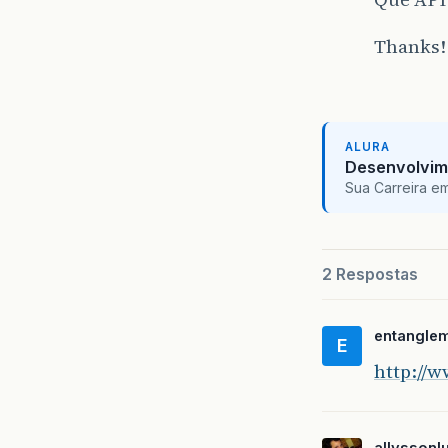
Thanks!
ALURA
Desenvolvim
Sua Carreira e
2 Respostas
entangle
E
http://
allyssonl