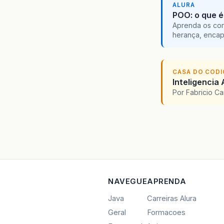
ALURA
POO: o que é
Aprenda os con
herança, encap
CASA DO COD
Inteligencia 
Por Fabricio C
NAVEGUE
APRENDA
Java
Carreiras Alura
Geral
Formacoes