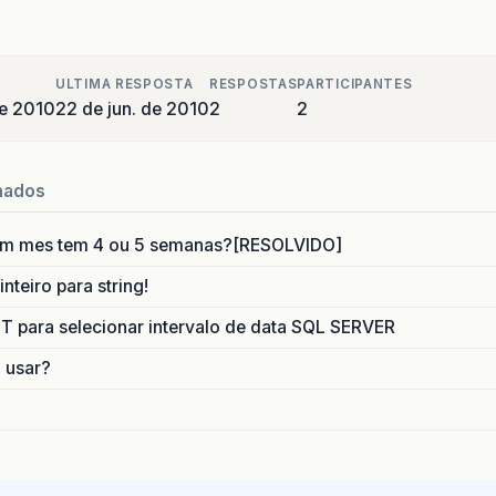
ULTIMA RESPOSTA
RESPOSTAS
PARTICIPANTES
de 2010
22 de jun. de 2010
2
2
nados
um mes tem 4 ou 5 semanas?[RESOLVIDO]
nteiro para string!
para selecionar intervalo de data SQL SERVER
o usar?