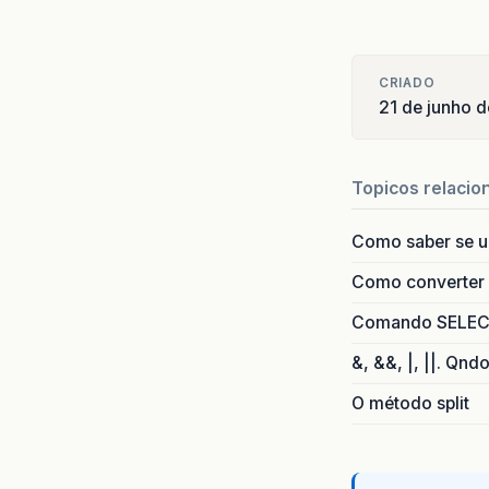
CRIADO
21 de junho 
Topicos relacio
Como saber se 
Como converter i
Comando SELECT 
&, &&, |, ||. Qnd
O método split