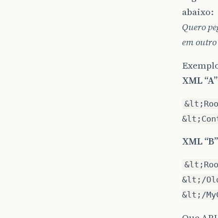
abaixo:
Quero pe
em outro
Exemplo
XML “A”
&lt;Ro
&lt;Con
XML “B”
&lt;Ro
&lt;/Ol
&lt;/My
Que API 