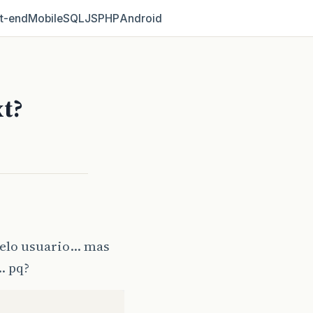
t‑end
Mobile
SQL
JS
PHP
Android
xt?
pelo usuario… mas
… pq?