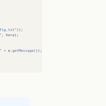
fig.txt"
));
"
,
hora
);
"
+
e
.
getMessage
());