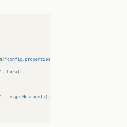
m
(
"config.properties"
);
"
,
hora
);
"
+
e
.
getMessage
());