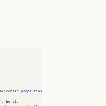
m
(
"config.properties"
);
"
,
hora
);