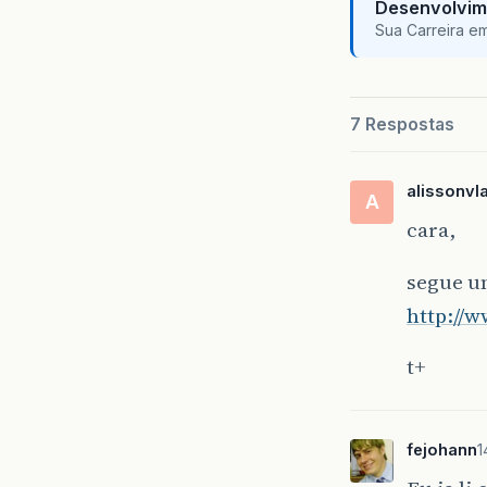
Desenvolvim
Sua Carreira e
7 Respostas
alissonvl
A
cara,
segue um
http://w
t+
fejohann
1