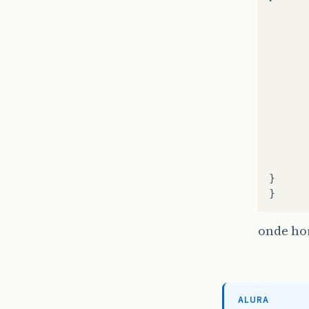
}
}
onde ho
ALURA