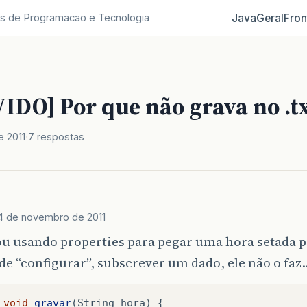
Java
Geral
Fron
s de Programacao e Tecnologia
IDO] Por que não grava no .t
 2011
7 respostas
4 de novembro de 2011
tou usando properties para pegar uma hora setada 
de “configurar”, subscrever um dado, ele não o faz
void
gravar
(
String
hora
)
{