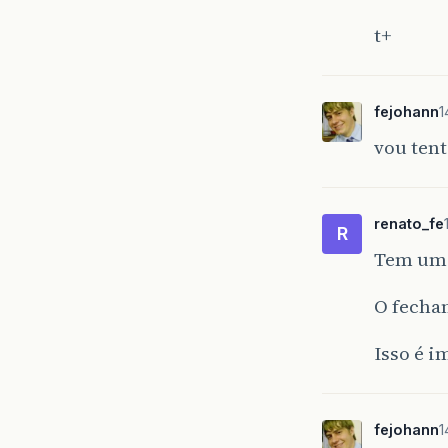
t+
fejohann
1
vou tent
renato_fe
R
Tem uma 
O fecha
Isso é i
fejohann
1