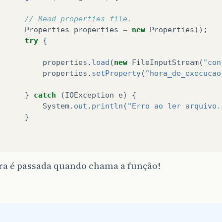
// Read properties file.  
Properties
properties
=
new
Properties
();
try
{
properties
.
load
(
new
FileInputStream
(
"con
properties
.
setProperty
(
"hora_de_execucao
}
catch
(
IOException
e
)
{
System
.
out
.
println
(
"Erro ao ler arquivo.
}
ra é passada quando chama a função!