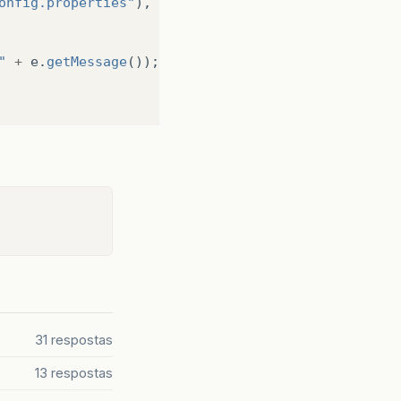
onfig.properties"
),
null
);
"
+
e
.
getMessage
());
31 respostas
13 respostas