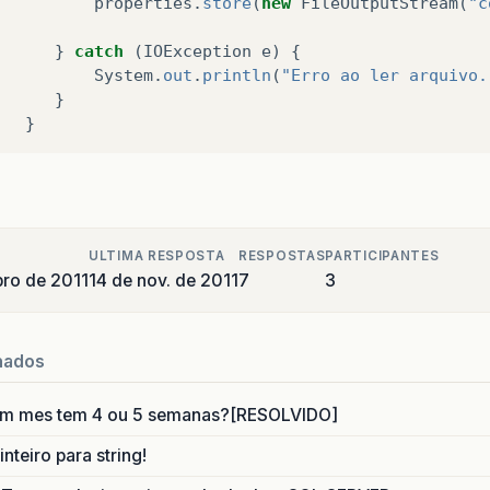
properties
.
store
(
new
FileOutputStream
(
"c
}
catch
(
IOException
e
)
{
System
.
out
.
println
(
"Erro ao ler arquivo.
}
}
ULTIMA RESPOSTA
RESPOSTAS
PARTICIPANTES
ro de 2011
14 de nov. de 2011
7
3
nados
um mes tem 4 ou 5 semanas?[RESOLVIDO]
nteiro para string!