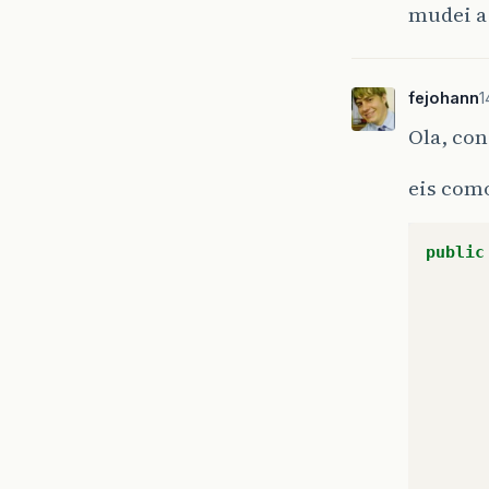
mudei a 
fejohann
1
Ola, co
eis com
public