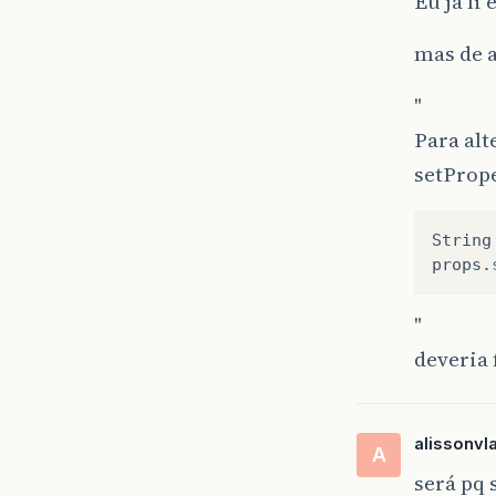
Eu ja li
mas de 
"
Para alt
setPrope
String
props
.
"
deveria
alissonvl
A
será pq 