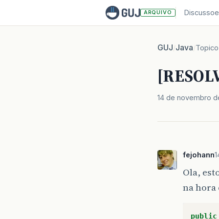
Discussoe
ARQUIVO
GUJ
Java
/
/
Topico
[RESOLV
14 de novembro de
fejohann
1
Ola, es
na hora 
public