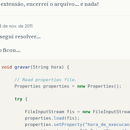
extensão, encerrei o arquivo… e nada!
4 de nov. de 2011
nsegui resolver…
o ficou…
void
gravar
(
String
hora
)
{
// Read properties file.  
Properties
properties
=
new
Properties
();
try
{
FileInputStream
fis
=
new
FileInputStrea
properties
.
load
(
fis
);
properties
.
setProperty
(
"hora_de_execucao