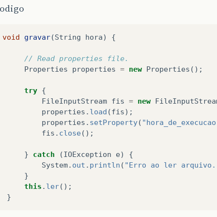
codigo
void
gravar
(
String
hora
)
{
// Read properties file.  
Properties
properties
=
new
Properties
();
try
{
FileInputStream
fis
=
new
FileInputStrea
properties
.
load
(
fis
);
properties
.
setProperty
(
"hora_de_execucao
fis
.
close
();
}
catch
(
IOException
e
)
{
System
.
out
.
println
(
"Erro ao ler arquivo.
}
this
.
ler
();
}