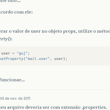
 este tuto…
acordo com ele:
erar o valor de user no objeto props, utilize o méto
rty():
user
=
"guj"
;
setProperty
(
"mail.user"
,
user
);
 funcionar…
a
14 de nov. de 2011
seu arquivo deveria ser com extensão .properties.