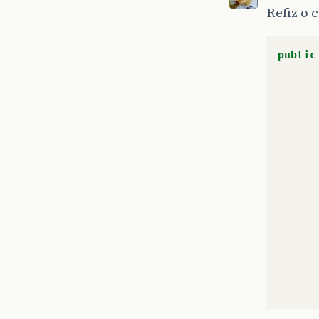
Refiz o 
public