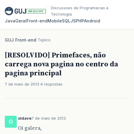
Discussoes de Programacao e
ARQUIVO
Tecnologia
Java
Geral
Front‑end
Mobile
SQL
JS
PHP
Android
GUJ
/
Front-end
/
Topico
[RESOLVIDO] Primefaces, não
carrega nova pagina no centro da
pagina principal
7 de maio de 2013
4 respostas
oldave
7 de maio de 2013
O
Oi galera,