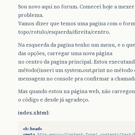
Sou novo aqui no forum. Comecei hoje a mexer
problema.
Vamos dizer que temos uma pagina com o for
topo/rotulo/esquerda/direita/centro.
Na esquerda da pagina tenho um menu, e o que 
das opções, carregar uma nova página
no centro da pagina principal. Estou executand
método(inseri um system.out.print no método
mensagem no console pra confirmar a chamada
Mas quando estou na página web, não carregou 
o código e desde já agradeço.
index.xhtml:
<h:head>
<meta
http-equiv=
"Content-Type"
content=
"text/