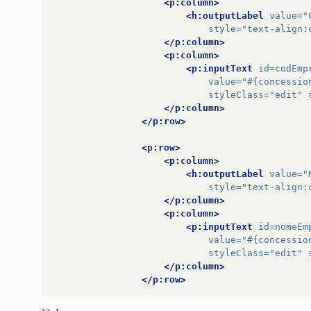
<p:column>
<h:outputLabel
value=
"
style=
"text-align:
</p:column>
<p:column>
<p:inputText
id=
codEmp
value=
"#{concessio
styleClass=
"edit"
</p:column>
</p:row>
<p:row>
<p:column>
<h:outputLabel
value=
"
style=
"text-align:
</p:column>
<p:column>
<p:inputText
id=
nomeEm
value=
"#{concessio
styleClass=
"edit"
</p:column>
</p:row>
<p:row>