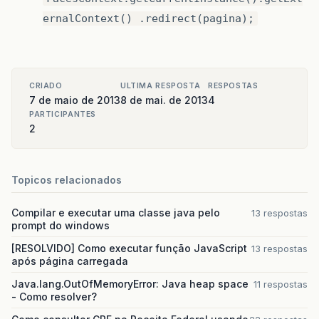
ernalContext() .redirect(pagina);
CRIADO
ULTIMA RESPOSTA
RESPOSTAS
7 de maio de 2013
8 de mai. de 2013
4
PARTICIPANTES
2
Topicos relacionados
Compilar e executar uma classe java pelo
13 respostas
prompt do windows
[RESOLVIDO] Como executar função JavaScript
13 respostas
após página carregada
Java.lang.OutOfMemoryError: Java heap space
11 respostas
- Como resolver?