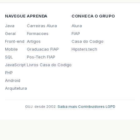
NAVEGUE
APRENDA
CONHECA O GRUPO
Java
Carreiras Alura
Alura
Geral
Formacoes
FIAP
Front-end
Artigos
Casa do Codigo
Mobile
Graduacao FIAP
Hipsters.tech
SQL
Pos-Tech FIAP
JavaScript
Livros Casa do Codigo
PHP
Android
Arquitetura
GUJ: desde 2002.
·
Saiba mais
·
Contribuidores
·
LGPD