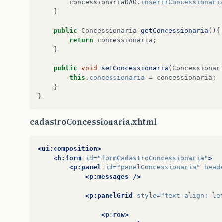
concessionariaDAO
.
inserirConcessionari
}
public
Concessionaria
getConcessionaria
(){
return
concessionaria
;
}
public
void
setConcessionaria
(
Concessionar
this
.
concessionaria
=
concessionaria
;
}
}
cadastroConcessionaria.xhtml
<ui:composition>
<h:form
id=
"formCadastroConcessionaria"
>
<p:panel
id=
"panelConcessionaria"
head
<p:messages
/>
<p:panelGrid
style=
"text-align: le
<p:row>