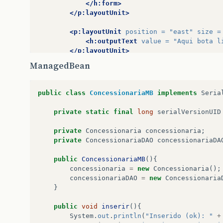
</h:form>
</p:layoutUnit>
<p:layoutUnit
position =
"east"
size =
<h:outputText
value =
"Aqui bota l
</p:layoutUnit>
ManagedBean
<p:layoutUnit
position=
"center"
>
<p:panel
id =
"carregaConteudoCon"
<ui:include
src=
"#{carrega
public
class
ConcessionariaMB
implements
Seria
</p:panel>
</p:layoutUnit>
private
static
final
long
serialVersionUID
</p:layout>
private
Concessionaria
concessionaria
;
</h:body>
private
ConcessionariaDAO
concessionariaDA
</html>
public
ConcessionariaMB
(){
concessionaria
=
new
Concessionaria
();
concessionariaDAO
=
new
Concessionaria
}
public
void
inserir
(){
System
.
out
.
println
(
"Inserido (ok): "
+