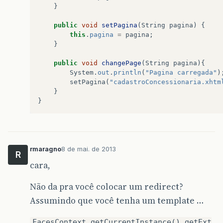
}
public
void
setPagina
(
String
pagina
)
{
this
.
pagina
=
pagina
;
}
public
void
changePage
(
String
pagina
){
System
.
out
.
println
(
"Pagina carregada"
)
setPagina
(
"cadastroConcessionaria.xhtm
}
}
rmaragno
8 de mai. de 2013
R
cara,
Não da pra você colocar um redirect?
Assumindo que você tenha um template …
FacesContext.getCurrentInstance().getExt