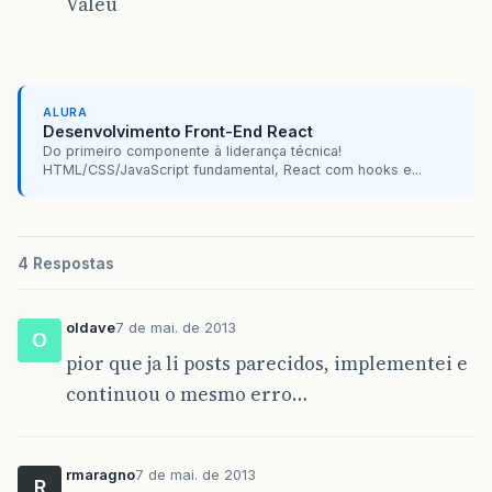
Valeu
<p:column
colspan =
"2"
st
<h:commandButton
value
<h:commandButtn
value 
</p:column>
</p:row>
ALURA
</p:panelGrid>
Desenvolvimento Front-End React
</p:panel>
Do primeiro componente à liderança técnica!
</h:form>
HTML/CSS/JavaScript fundamental, React com hooks e...
</ui:composition>
</html>
4 Respostas
oldave
7 de mai. de 2013
O
pior que ja li posts parecidos, implementei e
continuou o mesmo erro…
rmaragno
7 de mai. de 2013
R