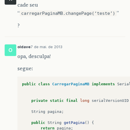
cade seu
“
”
carregarPaginaMB.changePage(‘teste’)
?
oldave
7 de mai. de 2013
O
opa, desculpa!
segue:
public
class
CarregarPaginaMB
implements
Seria
private
static
final
long
serialVersionUID
String
pagina
;
public
String
getPagina
()
{
return
pagina
;