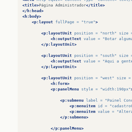
<title>
Página
Administrador
</title>
</h:head>
<h:body>
<p:layout
fullPage =
"true"
>
<p:layoutUnit
position =
"north"
size 
<h:outputText
value =
"Botar algum
</p:layoutUnit>
<p:layoutUnit
position =
"south"
size 
<h:outputText
value =
"Aqui a gent
</p:layoutUnit>
<p:layoutUnit
position =
"west"
size =
<h:form>
<p:panelMenu
style =
"width:190px"
<p:submenu
label =
"Painel Con
<p:menuitem
id =
"cadastro
<p:menuitem
value =
"Alter
</p:submenu>
</p:panelMenu>