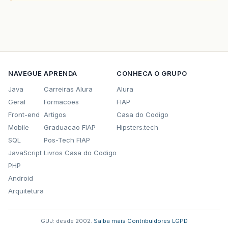
NAVEGUE
APRENDA
CONHECA O GRUPO
Java
Carreiras Alura
Alura
Geral
Formacoes
FIAP
Front-end
Artigos
Casa do Codigo
Mobile
Graduacao FIAP
Hipsters.tech
SQL
Pos-Tech FIAP
JavaScript
Livros Casa do Codigo
PHP
Android
Arquitetura
GUJ: desde 2002.
·
Saiba mais
·
Contribuidores
·
LGPD