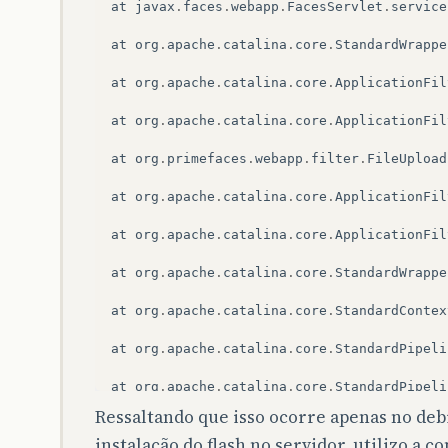
at
javax
.
faces
.
webapp
.
FacesServlet
.
service
at
org
.
apache
.
catalina
.
core
.
StandardWrappe
at
org
.
apache
.
catalina
.
core
.
ApplicationFil
at
org
.
apache
.
catalina
.
core
.
ApplicationFil
at
org
.
primefaces
.
webapp
.
filter
.
FileUpload
at
org
.
apache
.
catalina
.
core
.
ApplicationFil
at
org
.
apache
.
catalina
.
core
.
ApplicationFil
at
org
.
apache
.
catalina
.
core
.
StandardWrappe
at
org
.
apache
.
catalina
.
core
.
StandardContex
at
org
.
apache
.
catalina
.
core
.
StandardPipeli
at
org
.
apache
.
catalina
.
core
.
StandardPipeli
Ressaltando que isso ocorre apenas no debia
at
com
.
sun
.
enterprise
.
web
.
WebPipeline
.
invo
instalação do flash no servidor, utilizo a