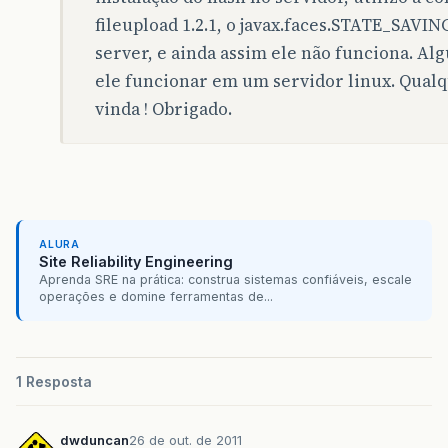
at
com
.
sun
.
enterprise
.
web
.
PESessionLocking
fileupload 1.2.1, o javax.faces.STATE_SAV
server, e ainda assim ele não funciona. Al
at
org
.
apache
.
catalina
.
core
.
StandardHostVa
ele funcionar em um servidor linux. Qualq
at
org
.
apache
.
catalina
.
connector
.
CoyoteAda
vinda ! Obrigado.
at
org
.
apache
.
catalina
.
connector
.
CoyoteAda
at
com
.
sun
.
enterprise
.
v3
.
services
.
impl
.
Con
at
com
.
sun
.
grizzly
.
http
.
ProcessorTask
.
invo
at
com
.
sun
.
grizzly
.
http
.
ProcessorTask
.
doPr
ALURA
Site Reliability Engineering
Aprenda SRE na prática: construa sistemas confiáveis, escale
at
com
.
sun
.
grizzly
.
http
.
ProcessorTask
.
proc
operações e domine ferramentas de...
at
com
.
sun
.
grizzly
.
http
.
DefaultProtocolFil
at
com
.
sun
.
grizzly
.
DefaultProtocolChain
.
ex
1 Resposta
at
com
.
sun
.
grizzly
.
DefaultProtocolChain
.
ex
at
com
.
sun
.
grizzly
.
DefaultProtocolChain
.
ex
dwduncan
26 de out. de 2011