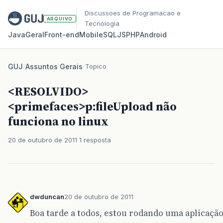
Discussoes de Programacao e
ARQUIVO
Tecnologia
Java
Geral
Front‑end
Mobile
SQL
JS
PHP
Android
GUJ
/
Assuntos Gerais
/
Topico
<RESOLVIDO>
<primefaces>p:fileUpload não
funciona no linux
20 de outubro de 2011
1 resposta
dwduncan
20 de outubro de 2011
Boa tarde a todos, estou rodando uma aplicaç