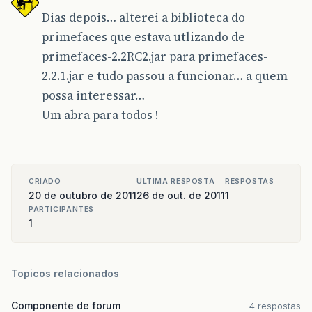
Dias depois… alterei a biblioteca do
at
com
.
sun
.
grizzly
.
http
.
HttpProtocolChain
.
primefaces que estava utlizando de
at
com
.
sun
.
grizzly
.
ProtocolChainContextTas
primefaces-2.2RC2.jar para primefaces-
at
com
.
sun
.
grizzly
.
SelectionKeyContextTask
2.2.1.jar e tudo passou a funcionar… a quem
possa interessar…
at
com
.
sun
.
grizzly
.
ContextTask
.
run
(
Context
Um abra para todos !
at
com
.
sun
.
grizzly
.
util
.
AbstractThreadPool
at
com
.
sun
.
grizzly
.
util
.
AbstractThreadPool
at
java
.
lang
.
Thread
.
run
(
Thread
.
java
:
662
)
CRIADO
ULTIMA RESPOSTA
RESPOSTAS
20 de outubro de 2011
26 de out. de 2011
1
|
#]
PARTICIPANTES
1
Topicos relacionados
Componente de forum
4 respostas