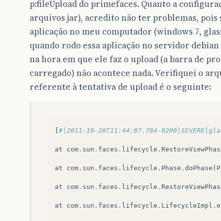
p:fileUpload do primefaces. Quanto a configuraç
arquivos jar), acredito não ter problemas, poi
aplicação no meu computador (windows 7, glass
quando rodo essa aplicação no servidor debian
na hora em que ele faz o upload (a barra de pr
carregado) não acontece nada. Verifiquei o arq
referente à tentativa de upload é o seguinte:
[
#|2011-10-20T11:44:07.784-0200|SEVERE|gla
at
com
.
sun
.
faces
.
lifecycle
.
RestoreViewPhas
at
com
.
sun
.
faces
.
lifecycle
.
Phase
.
doPhase
(
P
at
com
.
sun
.
faces
.
lifecycle
.
RestoreViewPhas
at
com
.
sun
.
faces
.
lifecycle
.
LifecycleImpl
.
e