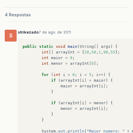
4 Respostas
strikezado
7 de ago. de 2011
S
public
static
void
main
(
String
[]
args
)
{
int
[]
arrayInt
=
{
10
,
50
,
1
,
98
,
55
};
int
maior
=
0
;
int
menor
=
arrayInt
[
0
]
;
for
(
int
i
=
0
;
i
<
5
;
i
++
)
{
if
(
arrayInt
[
i
]
>
maior
)
{
maior
=
arrayInt
[
i
]
;
}
if
(
arrayInt
[
i
]
<
menor
)
{
menor
=
arrayInt
[
i
]
;
}
}
System
.
out
.
println
(
"Maior numero: "
+