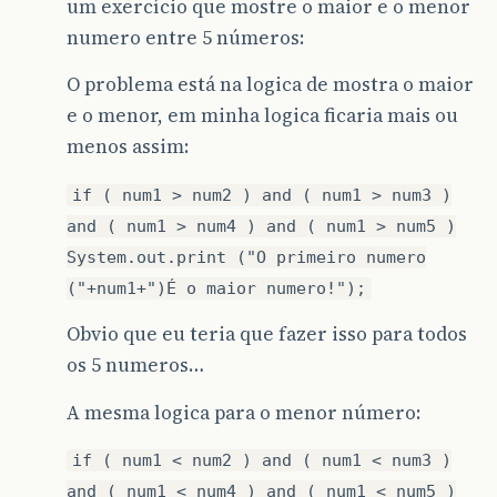
um exercício que mostre o maior e o menor
numero entre 5 números:
O problema está na logica de mostra o maior
e o menor, em minha logica ficaria mais ou
menos assim:
if ( num1 > num2 ) and ( num1 > num3 )
and ( num1 > num4 ) and ( num1 > num5 )
System.out.print ("O primeiro numero
("+num1+")É o maior numero!");
Obvio que eu teria que fazer isso para todos
os 5 numeros…
A mesma logica para o menor número:
if ( num1 < num2 ) and ( num1 < num3 )
and ( num1 < num4 ) and ( num1 < num5 )