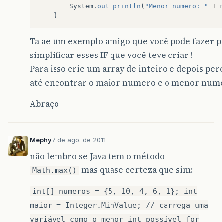
System
.
out
.
println
(
"Menor numero: "
+
}
Ta ae um exemplo amigo que você pode fazer p
simplificar esses IF que você teve criar !
Para isso crie um array de inteiro e depois per
até encontrar o maior numero e o menor num
Abraço
Mephy
7 de ago. de 2011
não lembro se Java tem o método
mas quase certeza que sim:
Math.max()
int[] numeros = {5, 10, 4, 6, 1}; int
maior = Integer.MinValue; // carrega uma
variável como o menor int possível for