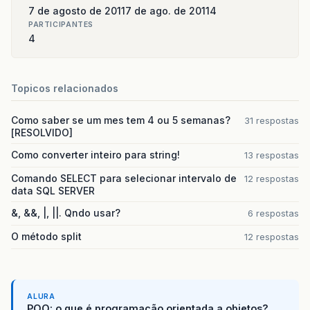
7 de agosto de 2011
7 de ago. de 2011
4
PARTICIPANTES
4
Topicos relacionados
Como saber se um mes tem 4 ou 5 semanas?
31 respostas
[RESOLVIDO]
Como converter inteiro para string!
13 respostas
Comando SELECT para selecionar intervalo de
12 respostas
data SQL SERVER
&, &&, |, ||. Qndo usar?
6 respostas
O método split
12 respostas
ALURA
POO: o que é programação orientada a objetos?