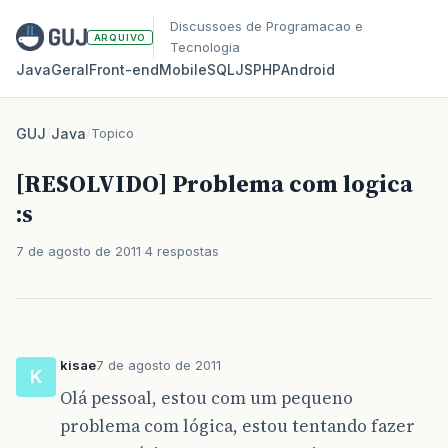
Discussoes de Programacao e
ARQUIVO
Tecnologia
Java
Geral
Front‑end
Mobile
SQL
JS
PHP
Android
GUJ
/
Java
/
Topico
[RESOLVIDO] Problema com logica
:s
7 de agosto de 2011
4 respostas
kisae
7 de agosto de 2011
K
Olá pessoal, estou com um pequeno
problema com lógica, estou tentando fazer