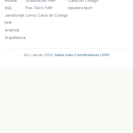
Mobile
Graduacao FIAP
Casa do Codigo
SQL
Pos-Tech FIAP
Hipsters.tech
JavaScript
Livros Casa do Codigo
PHP
Android
Arquitetura
GUJ: desde 2002.
·
Saiba mais
·
Contribuidores
·
LGPD