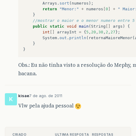
Arrays
.
sort
(
numeros
);
return
"Menor:"
+
numeros
[
0
]
+
" Maior
}
//mostrar o maior e o menor numero entre 5
public
static
void
main
(
String
[]
args
)
{
int
[]
arrayInt
=
{
5
,
20
,
30
,
2
,
27
};
System
.
out
.
println
(
retornaMaioreMenor
(
}
}
Obs.: Eu não tinha visto a resolução do Mephy, 
bacana.
kisae
7 de ago. de 2011
K
Vlw pela ajuda pessoal
CRIADO
ULTIMA RESPOSTA
RESPOSTAS