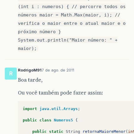
(int i : numeros) { // percorre todos os
números maior = Math.Max(maior, i); //
verifica o maior entre o atual maior e o
próximo número }
System.out.println("Maior número: " +
maior);
RodrigoM91
7 de ago. de 2011
R
Boa tarde,
Ou você também pode fazer assim:
import
java.util.Arrays
;
public
class
Numeros5
{
public
static
String
retornaMaioreMenor
(
in