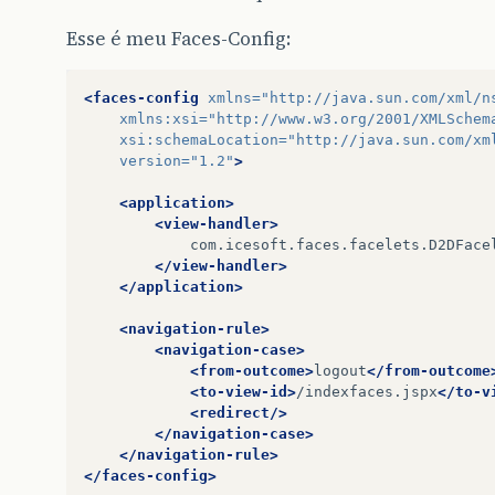
Esse é meu Faces-Config:
<faces-config
xmlns=
"http://java.sun.com/xml/n
xmlns:xsi=
"http://www.w3.org/2001/XMLSchem
xsi:schemaLocation=
"http://java.sun.com/xm
version=
"1.2"
>
<application>
<view-handler>
</view-handler>
</application>
<navigation-rule>
<navigation-case>
<from-outcome>
logout
</from-outcome
<to-view-id>
/indexfaces.jspx
</to-v
<redirect/>
</navigation-case>
</navigation-rule>
</faces-config>