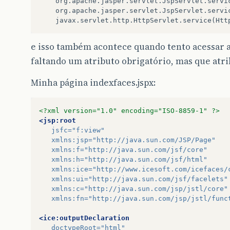
	org.apache.jasper.servlet.JspServlet.serviceJspFile(JspServlet.java:320)

	org.apache.jasper.servlet.JspServlet.service(JspServlet.java:266)

e isso também acontece quando tento acessar a
faltando um atributo obrigatório, mas que atri
Minha página indexfaces.jspx:
<?xml version="1.0" encoding="ISO-8859-1" ?>
<jsp:root
jsfc=
"f:view"
xmlns:jsp=
"http://java.sun.com/JSP/Page"
xmlns:f=
"http://java.sun.com/jsf/core"
xmlns:h=
"http://java.sun.com/jsf/html"
xmlns:ice=
"http://www.icesoft.com/icefaces/
xmlns:ui=
"http://java.sun.com/jsf/facelets"
xmlns:c=
"http://java.sun.com/jsp/jstl/core"
xmlns:fn=
"http://java.sun.com/jsp/jstl/func
<ice:outputDeclaration
doctypeRoot=
"html"