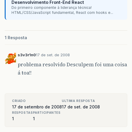
<div
class=
"conteudo"
>
Desenvolvimento Front-End React
<ui:repeat
var=
"catego
Do primeiro componente à liderança técnica!
<p>
HTML/CSS/JavaScript fundamental, React com hooks e...
<h:outputTex
</p>
</ui:repeat>
</div>
1 Resposta
</div>
<div
class=
"painel"
>
<div
class=
"header"
></div>
s3v3r1n0
17 de set. de 2008
<div
class=
"conteudo"
>
<p>
sssssssssssssssssss
problema resolvido Desculpem foi uma coisa
<p>
sssssssssssssssssss
á toa!!
</div>
</div>
<div
class=
"painel"
>
<div
class=
"header"
></div>
<div
class=
"conteudo"
>
CRIADO
ULTIMA RESPOSTA
<p>
sssssssssssssssssss
17 de setembro de 2008
17 de set. de 2008
</div>
RESPOSTAS
PARTICIPANTES
</div>
1
1
</div>
<div
class=
"painel"
id=
"painelCent
<div
class=
"header"
></div>