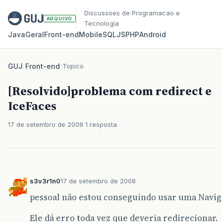
Discussoes de Programacao e
ARQUIVO
Tecnologia
Java
Geral
Front‑end
Mobile
SQL
JS
PHP
Android
GUJ
/
Front-end
/
Topico
[Resolvido]problema com redirect e
IceFaces
17 de setembro de 2008
1 resposta
s3v3r1n0
17 de setembro de 2008
pessoal não estou conseguindo usar uma Navig
Ele dá erro toda vez que deveria redirecionar.