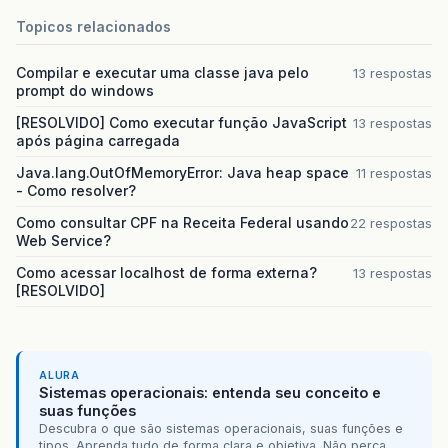
<div
class=
"conteudo"
>
Topicos relacionados
<p>
sssssssssssssssssssssssssss
<p>
sssssssssssssssssssssssssss
<p>
sssssssssssssssssssssssssss
Compilar e executar uma classe java pelo
13 respostas
<p>
sssssssssssssssssssssssssss
prompt do windows
</div>
[RESOLVIDO] Como executar função JavaScript
13 respostas
</div>
após página carregada
</div>
</body>
Java.lang.OutOfMemoryError: Java heap space
11 respostas
</html>
- Como resolver?
</jsp:root>
Como consultar CPF na Receita Federal usando
22 respostas
Web Service?
Como acessar localhost de forma externa?
13 respostas
[RESOLVIDO]
ALURA
Sistemas operacionais: entenda seu conceito e
suas funções
Descubra o que são sistemas operacionais, suas funções e
tipos. Aprenda tudo de forma clara e objetiva. Não perca