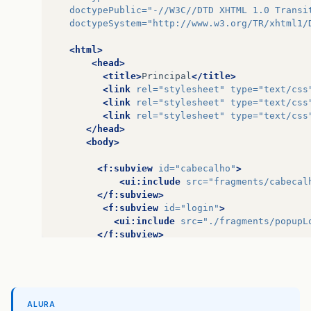
doctypePublic=
"-//W3C//DTD XHTML 1.0 Transi
doctypeSystem=
"http://www.w3.org/TR/xhtml1/
<html>
<head>
<title>
Principal
</title>
<link
rel=
"stylesheet"
type=
"text/css
<link
rel=
"stylesheet"
type=
"text/css
<link
rel=
"stylesheet"
type=
"text/css
</head>
<body>
<f:subview
id=
"cabecalho"
>
<ui:include
src=
"fragments/cabecal
</f:subview>
<f:subview
id=
"login"
>
<ui:include
src=
"./fragments/popupL
</f:subview>
<div
id=
"centro"
>
<div
id=
"painelEsquerdo"
>
<div
class=
"painel"
>
<div
class=
"header"
><span>
ALURA