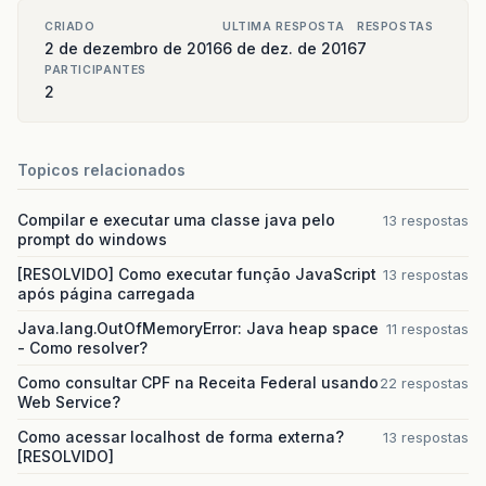
CRIADO
ULTIMA RESPOSTA
RESPOSTAS
2 de dezembro de 2016
6 de dez. de 2016
7
PARTICIPANTES
2
Topicos relacionados
Compilar e executar uma classe java pelo
13 respostas
prompt do windows
[RESOLVIDO] Como executar função JavaScript
13 respostas
após página carregada
Java.lang.OutOfMemoryError: Java heap space
11 respostas
- Como resolver?
Como consultar CPF na Receita Federal usando
22 respostas
Web Service?
Como acessar localhost de forma externa?
13 respostas
[RESOLVIDO]