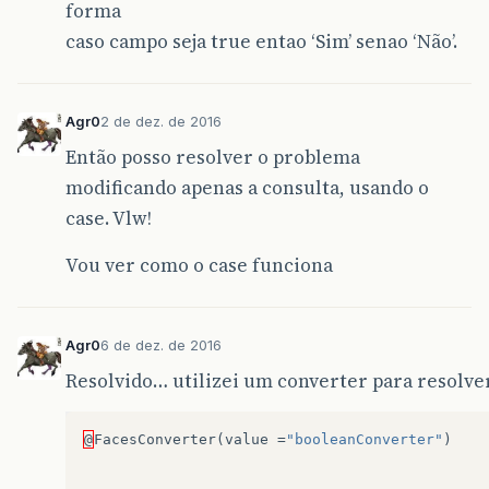
forma
caso campo seja true entao ‘Sim’ senao ‘Não’.
Agr0
2 de dez. de 2016
Então posso resolver o problema
modificando apenas a consulta, usando o
case. Vlw!
Vou ver como o case funciona
Agr0
6 de dez. de 2016
Resolvido… utilizei um converter para resolv
@
FacesConverter
(
value
=
"booleanConverter"
)