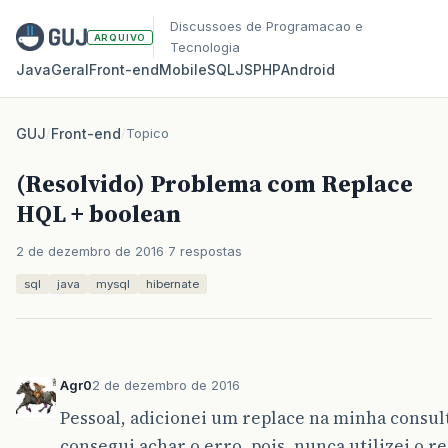
Discussoes de Programacao e
ARQUIVO
Tecnologia
Java
Geral
Front‑end
Mobile
SQL
JS
PHP
Android
GUJ
/
Front-end
/
Topico
(Resolvido) Problema com Replace
HQL + boolean
2 de dezembro de 2016
7 respostas
sql
java
mysql
hibernate
Agr0
2 de dezembro de 2016
Pessoal, adicionei um replace na minha consult
consegui achar o erro, pois, nunca utilizei o r