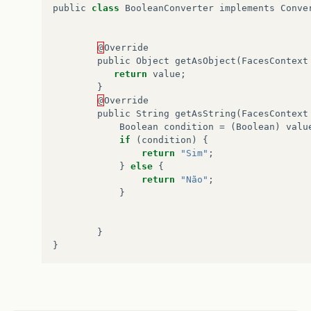
public
class
BooleanConverter
implements
Conve
@
Override
public
Object
getAsObject
(
FacesContext
return
value
;
}
@
Override
public
String
getAsString
(
FacesContext
Boolean
condition
=
(
Boolean
)
valu
if
(
condition
)
{
return
"Sim"
;
}
else
{
return
"Não"
;
}
}
}