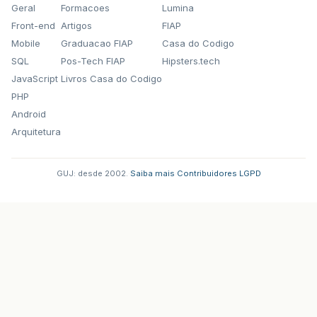
Geral
Formacoes
Lumina
Front-end
Artigos
FIAP
Mobile
Graduacao FIAP
Casa do Codigo
SQL
Pos-Tech FIAP
Hipsters.tech
JavaScript
Livros Casa do Codigo
PHP
Android
Arquitetura
GUJ: desde 2002.
·
Saiba mais
·
Contribuidores
·
LGPD