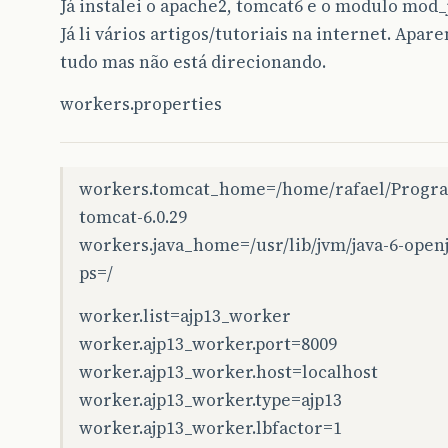
Já instalei o apache2, tomcat6 e o modulo mod_
Já li vários artigos/tutoriais na internet. Apar
tudo mas não está direcionando.
workers.properties
workers.tomcat_home=/home/rafael/Progra
tomcat-6.0.29
workers.java_home=/usr/lib/jvm/java-6-open
ps=/
worker.list=ajp13_worker
worker.ajp13_worker.port=8009
worker.ajp13_worker.host=localhost
worker.ajp13_worker.type=ajp13
worker.ajp13_worker.lbfactor=1