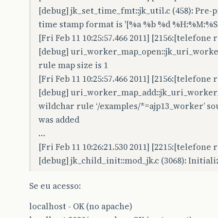
[debug] jk_set_time_fmt::jk_util.c (458): Pre-
time stamp format is '[%a %b %d %H:%M:%S.
[Fri Feb 11 10:25:57.466 2011] [2156:[telefone
[debug] uri_worker_map_open::jk_uri_worker
rule map size is 1
[Fri Feb 11 10:25:57.466 2011] [2156:[telefone
[debug] uri_worker_map_add::jk_uri_worker_
wildchar rule ‘/examples/*=ajp13_worker’ so
was added
…
[Fri Feb 11 10:26:21.530 2011] [2215:[telefone
[debug] jk_child_init::mod_jk.c (3068): Initial
Se eu acesso:
localhost - OK (no apache)