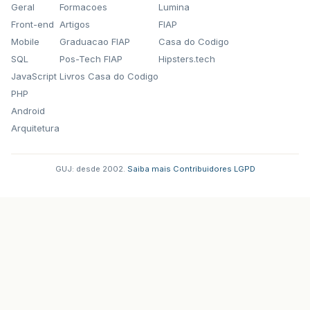
Geral
Formacoes
Lumina
Front-end
Artigos
FIAP
Mobile
Graduacao FIAP
Casa do Codigo
SQL
Pos-Tech FIAP
Hipsters.tech
JavaScript
Livros Casa do Codigo
PHP
Android
Arquitetura
GUJ: desde 2002.
·
Saiba mais
·
Contribuidores
·
LGPD