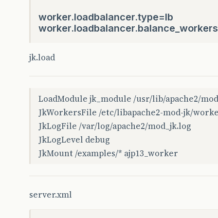
worker.loadbalancer.type=lb
worker.loadbalancer.balance_worker
jk.load
LoadModule jk_module /usr/lib/apache2/mod
JkWorkersFile /etc/libapache2-mod-jk/worke
JkLogFile /var/log/apache2/mod_jk.log
JkLogLevel debug
JkMount /examples/* ajp13_worker
server.xml