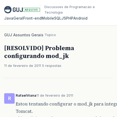
Discussoes de Programacao e
ARQUIVO
Tecnologia
Java
Geral
Front‑end
Mobile
SQL
JS
PHP
Android
GUJ
/
Assuntos Gerais
/
Topico
[RESOLVIDO] Problema
configurando mod_jk
11 de fevereiro de 2011
5 respostas
RafaelViana
11 de fevereiro de 2011
R
Estou tentando configurar o mod_jk para integ
Tomcat.