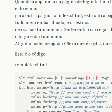
Quando a app inicia na página de login ta tudo 
e direciona
para outra página, o index.xhtml, esta outra p
tudo meio embaralhado, e os estilos
de css não fuincionam. Tentei então carregar
o login e dai funcionou.
Alguém pode me ajudar? Será que é o jsf 2, ou 
Este é o código:
template.xhtml
&
lt
;?
xml
version
=
'
1.0
'
encoding
=
'
UTF
-
8
'
?
&
gt
;
&
lt
;!
DOCTYPE
html
PUBLIC
"-//W3C//DTD XHTML 1.
&
lt
;
html
xmlns
=
"http://www.w3.org/1999/xhtml"
xmlns
:
ui
=
"http://java.sun.com/jsf/facele
xmlns
:
h
=
"http://java.sun.com/jsf/html"
xmlns
:
f
=
"http://java.sun.com/jsf/core"
xmlns
:
p
=
"http://primefaces.prime.com.tr/
&
lt
;
f
:
view
contentType
=
"text/html"
&
gt
;