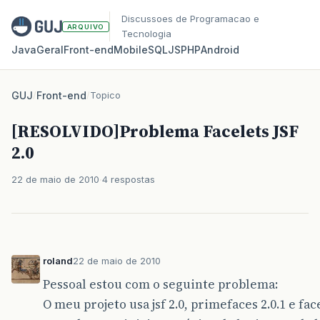
Discussoes de Programacao e
ARQUIVO
Tecnologia
Java
Geral
Front‑end
Mobile
SQL
JS
PHP
Android
GUJ
/
Front-end
/
Topico
[RESOLVIDO]Problema Facelets JSF
2.0
22 de maio de 2010
4 respostas
roland
22 de maio de 2010
Pessoal estou com o seguinte problema:
O meu projeto usa jsf 2.0, primefaces 2.0.1 e fac