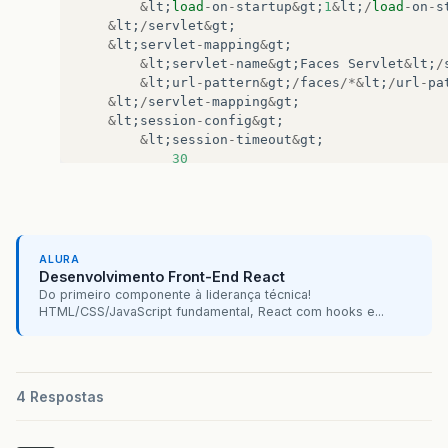
&
lt
;
load
-
on
-
startup
&
gt
;
1
&
lt
;
/
load
-
on
-
s
&
lt
;
ui
:
define
name
=
"content"
&
g
&
lt
;
/
servlet
&
gt
;
&
lt
;
servlet
-
mapping
&
gt
;
&
lt
;
/
ui
:
define
&
gt
;
&
lt
;
servlet
-
name
&
gt
;
Faces
Servlet
&
lt
;
/
&
lt
;
url
-
pattern
&
gt
;
/
faces
/*&
lt
;
/
url
-
pa
&
lt
;
/
servlet
-
mapping
&
gt
;
&
lt
;
/
ui
:
composition
&
gt
;
&
lt
;
session
-
config
&
gt
;
&
lt
;
/
f
:
view
&
gt
;
&
lt
;
session
-
timeout
&
gt
;
&
lt
;
/
h
:
body
&
gt
;
30
&
lt
;
/
html
&
gt
;
&
lt
;
/
session
-
timeout
&
gt
;
&
lt
;
/
session
-
config
&
gt
;
&
lt
;
welcome
-
file
-
list
&
gt
;
&
lt
;
welcome
-
file
&
gt
;
faces
/
Pages
/
Login
/
&
lt
;
/
welcome
-
file
-
list
&
gt
;
ALURA
&
lt
;
/
web
-
app
&
gt
;
Desenvolvimento Front-End React
Do primeiro componente à liderança técnica!
HTML/CSS/JavaScript fundamental, React com hooks e...
4 Respostas