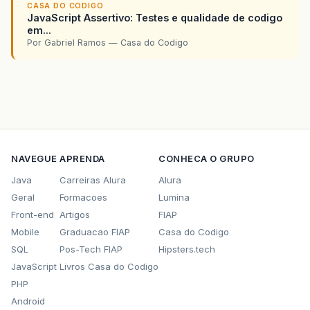
CASA DO CODIGO
JavaScript Assertivo: Testes e qualidade de codigo
em...
Por Gabriel Ramos — Casa do Codigo
NAVEGUE
APRENDA
CONHECA O GRUPO
Java
Carreiras Alura
Alura
Geral
Formacoes
Lumina
Front-end
Artigos
FIAP
Mobile
Graduacao FIAP
Casa do Codigo
SQL
Pos-Tech FIAP
Hipsters.tech
JavaScript
Livros Casa do Codigo
PHP
Android