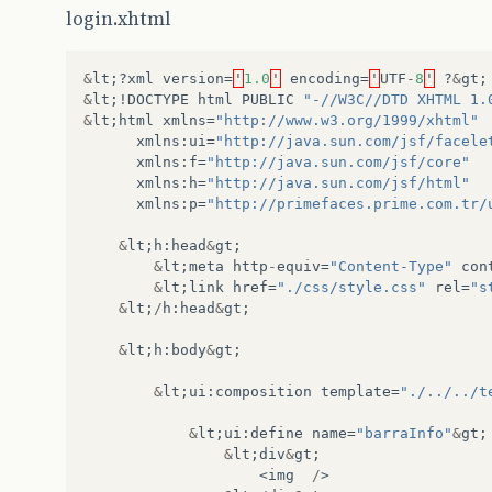
&
lt
;
h1
&
gt
;
Login
&
lt
;
/
h1
login.xhtml
&
lt
;
/
div
&
gt
;
&
lt
;
/
ui
:
insert
&
gt
;
&
lt
;?
xml
version
=
'
1.0
'
encoding
=
'
UTF
-
8
'
?
&
gt
;
&
lt
;
/
div
&
gt
;
&
lt
;!
DOCTYPE
html
PUBLIC
"-//W3C//DTD XHTML 1.
&
lt
;
html
xmlns
=
"http://www.w3.org/1999/xhtml"
&
lt
;
div
id
=
"menu"
&
gt
;
xmlns
:
ui
=
"http://java.sun.com/jsf/facele
&
lt
;
ui
:
insert
name
=
"menu"
&
gt
;
xmlns
:
f
=
"http://java.sun.com/jsf/core"
&
lt
;
p
:
menubar
&
gt
;
xmlns
:
h
=
"http://java.sun.com/jsf/html"
&
lt
;
p
:
submenu
label
=
"C
xmlns
:
p
=
"http://primefaces.prime.com.tr/
&
lt
;
p
:
submenu
labe
&
lt
;
p
:
menuitem
&
lt
;
h
:
head
&
gt
;
&
lt
;
p
:
menuitem
&
lt
;
meta
http
-
equiv
=
"Content-Type"
con
&
lt
;
/
p
:
submenu
&
gt
;
&
lt
;
link
href
=
"./css/style.css"
rel
=
"s
&
lt
;
p
:
menuitem
lab
&
lt
;
/
h
:
head
&
gt
;
&
lt
;
p
:
menuitem
lab
&
lt
;
p
:
menuitem
lab
&
lt
;
h
:
body
&
gt
;
&
lt
;
p
:
menuitem
lab
&
lt
;
/
p
:
submenu
&
gt
;
&
lt
;
ui
:
composition
template
=
"./../../t
&
lt
;
p
:
submenu
label
=
"F
&
lt
;
ui
:
define
name
=
"barraInfo"
&
gt
;
&
lt
;
p
:
menuitem
lab
&
lt
;
div
&
gt
;
&
lt
;
p
:
menuitem
lab
<
img
/
>
&
lt
;
p
:
menuitem
lab