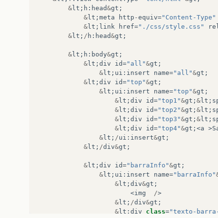
&
lt
;
h
:
head
&
gt
;
&
lt
;
meta
http
-
equiv
=
"Content-Type"
&
lt
;
link
href
=
"./css/style.css"
re
&
lt
;
/
h
:
head
&
gt
;
&
lt
;
h
:
body
&
gt
;
&
lt
;
div
id
=
"all"
&
gt
;
&
lt
;
ui
:
insert
name
=
"all"
&
gt
;
&
lt
;
div
id
=
"top"
&
gt
;
&
lt
;
ui
:
insert
name
=
"top"
&
gt
;
&
lt
;
div
id
=
"top1"
&
gt
;
&
lt
;
s
&
lt
;
div
id
=
"top2"
&
gt
;
&
lt
;
s
&
lt
;
div
id
=
"top3"
&
gt
;
&
lt
;
s
&
lt
;
div
id
=
"top4"
&
gt
;<
a
>
S
&
lt
;
/
ui
:
insert
&
gt
;
&
lt
;
/
div
&
gt
;
&
lt
;
div
id
=
"barraInfo"
&
gt
;
&
lt
;
ui
:
insert
name
=
"barraInfo"
&
lt
;
div
&
gt
;
<
img
/
>
&
lt
;
/
div
&
gt
;
&
lt
;
div
class
=
"texto-barra