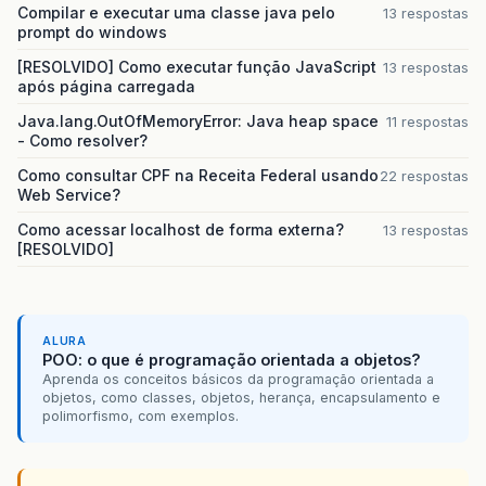
Compilar e executar uma classe java pelo
13 respostas
prompt do windows
[RESOLVIDO] Como executar função JavaScript
13 respostas
após página carregada
Java.lang.OutOfMemoryError: Java heap space
11 respostas
- Como resolver?
Como consultar CPF na Receita Federal usando
22 respostas
Web Service?
Como acessar localhost de forma externa?
13 respostas
[RESOLVIDO]
ALURA
POO: o que é programação orientada a objetos?
Aprenda os conceitos básicos da programação orientada a
objetos, como classes, objetos, herança, encapsulamento e
polimorfismo, com exemplos.