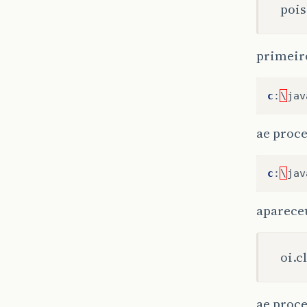
pois
primeiro
c
:
\
jav
ae proce
c
:
\
jav
aparece
oi.c
ae proce