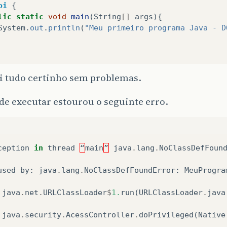
oi
{
lic
static
void
main
(
String
[]
args
){
System
.
out
.
println
(
"Meu primeiro programa Java - D
i tudo certinho sem problemas.
de executar estourou o seguinte erro.
ception
in
thread
“
main
”
java
.
lang
.
NoClassDefFoun
used
by
:
java
.
lang
.
NoClassDefFoundError
:
MeuProgra
java
.
net
.
URLClassLoader
$
1.
run
(
URLClassLoader
.
java
java
.
security
.
AcessController
.
doPrivileged
(
Native