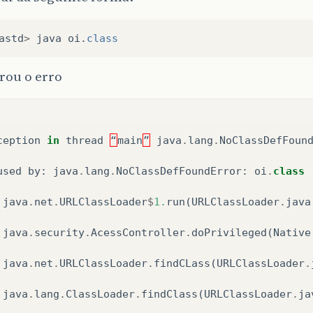
astd
>
java
oi
.
class
rou o erro
ception
in
thread
“
main
”
java
.
lang
.
NoClassDefFoun
used
by
:
java
.
lang
.
NoClassDefFoundError
:
oi
.
class
java
.
net
.
URLClassLoader
$
1.
run
(
URLClassLoader
.
java
java
.
security
.
AcessController
.
doPrivileged
(
Native
java
.
net
.
URLClassLoader
.
findCLass
(
URLClassLoader
.
java
.
lang
.
ClassLoader
.
findClass
(
URLClassLoader
.
ja