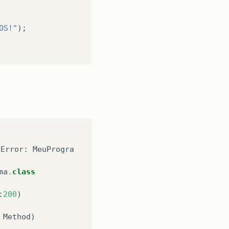
OS!"
);
dError
:
MeuPrograma
/
class
ma
.
class
:
200
)
Method
)