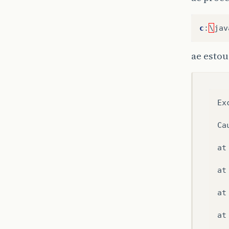
c
:
\
jav
ae estou
Ex
Ca
at
at
at
at