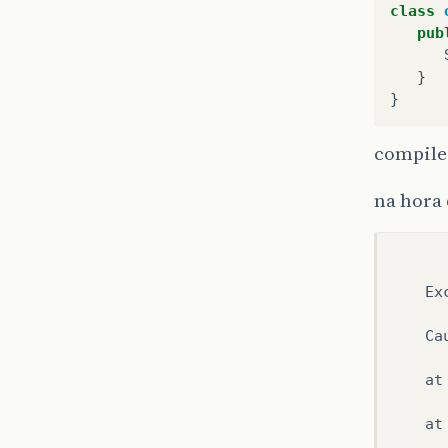
class
pub
}
}
compile
na hora 
Ex
Ca
at
at