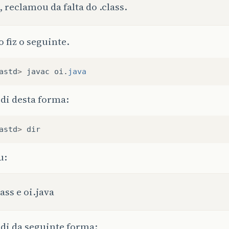
, reclamou da falta do .class.
 fiz o seguinte.
astd
>
javac
oi
.
java
di desta forma:
astd
>
dir
u:
lass e oi.java
di da seguinte forma: