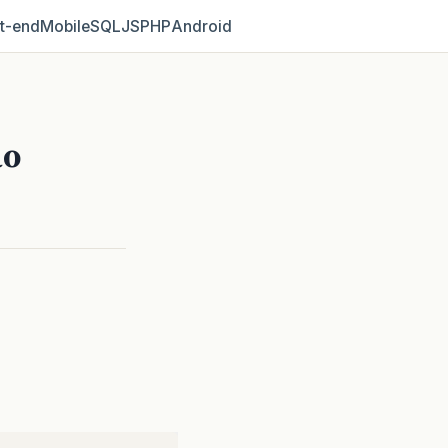
t‑end
Mobile
SQL
JS
PHP
Android
ão