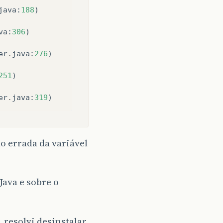
java
:
188
)
va
:
306
)
er
.
java
:
276
)
251
)
er
.
java
:
319
)
o errada da variável
Java e sobre o
 resolvi desinstalar