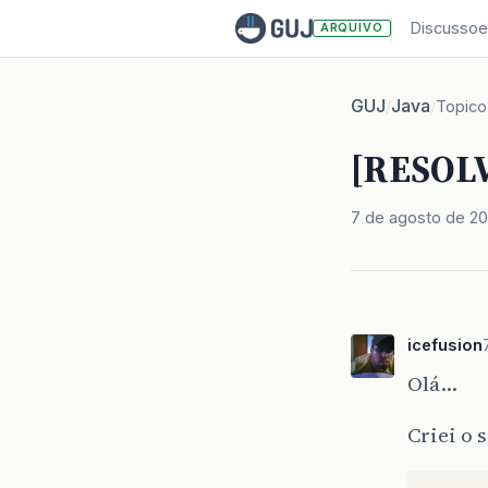
Discussoe
ARQUIVO
GUJ
Java
/
/
Topico
[RESOL
7 de agosto de 2
icefusion
Olá…
Criei o