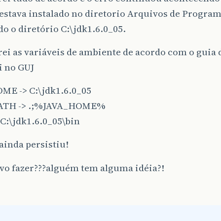
 estava instalado no diretorio Arquivos de Programa
ndo o diretório C:\jdk1.6.0_05.
ei as variáveis de ambiente de acordo com o guia 
i no GUJ
ME -> C:\jdk1.6.0_05
ATH -> .;%JAVA_HOME%
C:\jdk1.6.0_05\bin
 ainda persistiu!
vo fazer???alguém tem alguma idéia?!