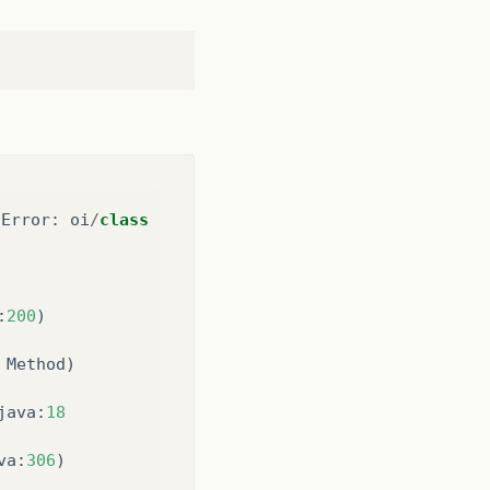
dError
:
oi
/
class
:
200
)
Method
)
java
:
18
va
:
306
)