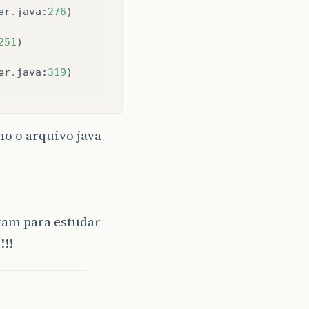
er
.
java
:
276
)
251
)
er
.
java
:
319
)
mo o arquivo java
ram para estudar
!!!