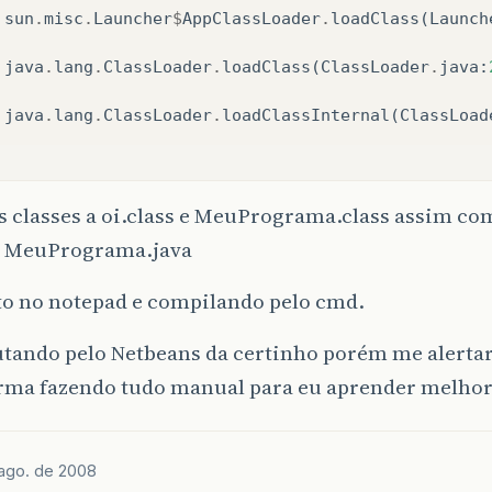
sun
.
misc
.
Launcher
$
AppClassLoader
.
loadClass
(
Launch
java
.
lang
.
ClassLoader
.
loadClass
(
ClassLoader
.
java
:
java
.
lang
.
ClassLoader
.
loadClassInternal
(
ClassLoad
 classes a oi.class e MeuPrograma.class assim co
 e MeuPrograma.java
to no notepad e compilando pelo cmd.
utando pelo Netbeans da certinho porém me alerta
orma fazendo tudo manual para eu aprender melhor
ago. de 2008