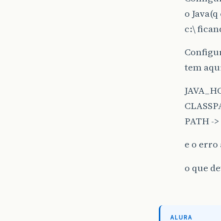
o Java(q
c:\ fica
Configur
tem aqu
JAVA_HO
CLASSP
PATH -> 
e o erro
o que de
ALURA