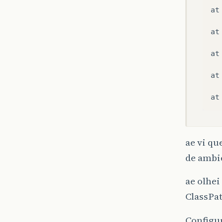
at
at
at
at
at
ae vi qu
de ambi
ae olhei
ClassPa
Configur