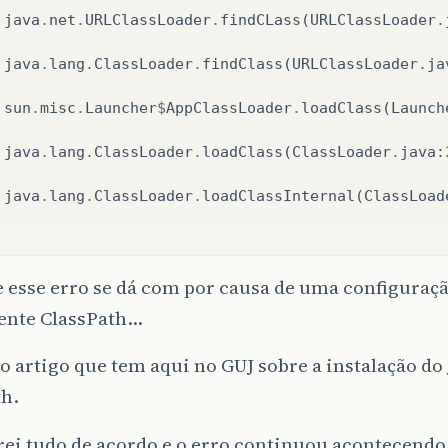
java
.
net
.
URLClassLoader
.
findCLass
(
URLClassLoader
.
java
.
lang
.
ClassLoader
.
findClass
(
URLClassLoader
.
ja
sun
.
misc
.
Launcher
$
AppClassLoader
.
loadClass
(
Launch
java
.
lang
.
ClassLoader
.
loadClass
(
ClassLoader
.
java
:
java
.
lang
.
ClassLoader
.
loadClassInternal
(
ClassLoad
e esse erro se dá com por causa de uma configuraçã
ente ClassPath…
 o artigo que tem aqui no GUJ sobre a instalação do 
th.
ei tudo de acordo e o erro continuou acontecendo.