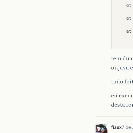
at
at
at
tem duas
oi.java
tudo fei
eu exec
desta f
fiaux
7 de 