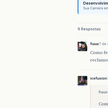
Desenvolvim
Sua Carreira e
9 Respostas
fiaux
7 de 
Como fez
reclamou
icefusion
fiaux
Como