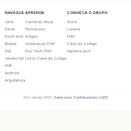
NAVEGUE
APRENDA
CONHECA O GRUPO
Java
Carreiras Alura
Alura
Geral
Formacoes
Lumina
Front-end
Artigos
FIAP
Mobile
Graduacao FIAP
Casa do Codigo
SQL
Pos-Tech FIAP
Hipsters.tech
JavaScript
Livros Casa do Codigo
PHP
Android
Arquitetura
GUJ: desde 2002.
·
Saiba mais
·
Contribuidores
·
LGPD