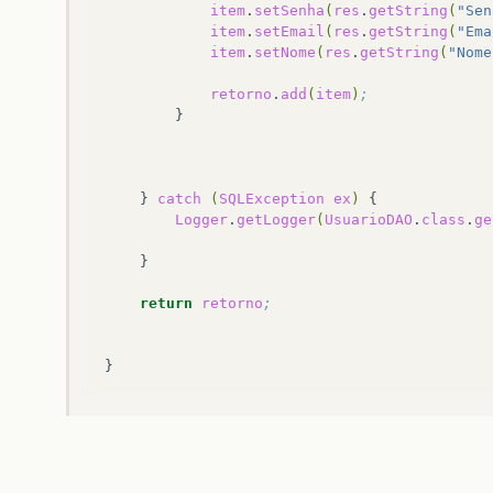
item
.
setSenha
(
res
.
getString
(
"Sen
item
.
setEmail
(
res
.
getString
(
"Ema
item
.
setNome
(
res
.
getString
(
"Nome
retorno
.
add
(
item
)
;
}
catch
(
SQLException
ex
)
Logger
.
getLogger
(
UsuarioDAO
.
class
.
ge
return
retorno
;