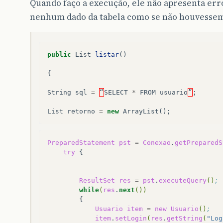
Quando faço a execução, ele não apresenta e
nenhum dado da tabela como se não houvessem 
public
List
listar
()
{
String
sql
=
“
SELECT
*
FROM
usuario
”
;
List
retorno
=
new
ArrayList
();
PreparedStatement
pst
=
Conexao
.
getPreparedS
try
ResultSet
res
=
pst
.
executeQuery
()
;
while
(
res
.
next
())
Usuario
item
=
new
Usuario
()
;
item
.
setLogin
(
res
.
getString
(
"Log