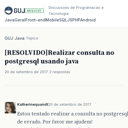
Discussoes de Programacao e
ARQUIVO
Tecnologia
Java
Geral
Front‑end
Mobile
SQL
JS
PHP
Android
GUJ
/
Java
/
Topico
[RESOLVIDO]Realizar consulta no
postgresql usando java
20 de setembro de 2017
2 respostas
Katherinequandt
20 de setembro de 2017
Estou tentado realizar a consulta no postgresq
de errado. Por favor me ajudem!