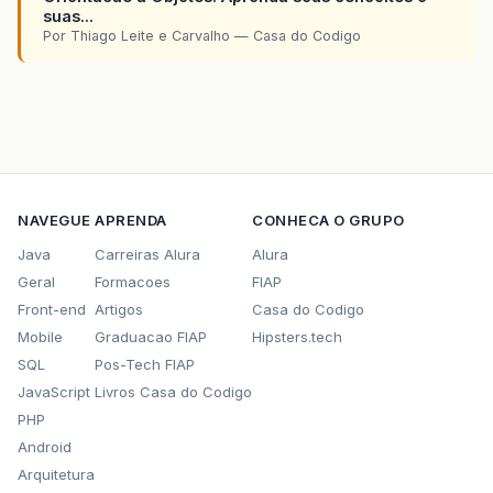
suas...
Por Thiago Leite e Carvalho — Casa do Codigo
NAVEGUE
APRENDA
CONHECA O GRUPO
Java
Carreiras Alura
Alura
Geral
Formacoes
FIAP
Front-end
Artigos
Casa do Codigo
Mobile
Graduacao FIAP
Hipsters.tech
SQL
Pos-Tech FIAP
JavaScript
Livros Casa do Codigo
PHP
Android
Arquitetura