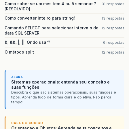
Como saber se um mes tem 4 ou 5 semanas?
31 respostas
[RESOLVIDO]
Como converter inteiro para string!
13 respostas
Comando SELECT para selecionar intervalo de
12 respostas
data SQL SERVER
&, &&, |, ||. Qndo usar?
6 respostas
O método split
12 respostas
ALURA
Sistemas operacionais: entenda seu conceito e
suas funções
Descubra o que são sistemas operacionais, suas funções e
tipos. Aprenda tudo de forma clara e objetiva. Não perca
tempo!
CASA DO CODIGO
Orientacao a Objetos: Aprenda seus conceitos e