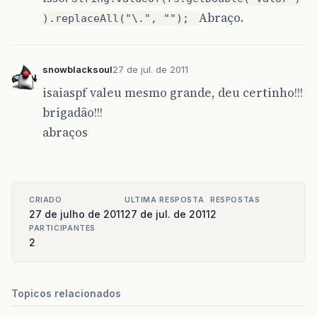
Abraço.
).replaceAll("\.", "");
snowblacksoul
27 de jul. de 2011
isaiaspf valeu mesmo grande, deu certinho!!!
brigadão!!!
abraços
CRIADO
ULTIMA RESPOSTA
RESPOSTAS
27 de julho de 2011
27 de jul. de 2011
2
PARTICIPANTES
2
Topicos relacionados