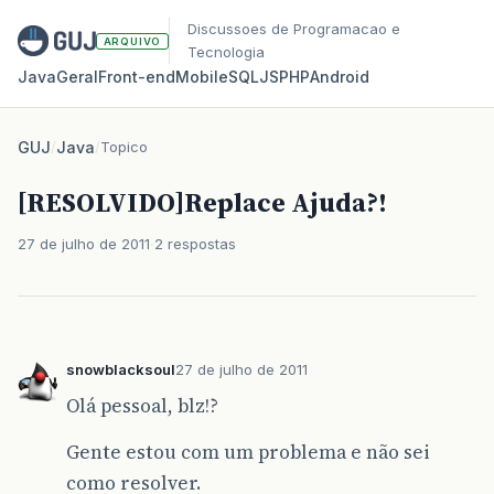
Discussoes de Programacao e
ARQUIVO
Tecnologia
Java
Geral
Front‑end
Mobile
SQL
JS
PHP
Android
GUJ
/
Java
/
Topico
[RESOLVIDO]Replace Ajuda?!
27 de julho de 2011
2 respostas
snowblacksoul
27 de julho de 2011
Olá pessoal, blz!?
Gente estou com um problema e não sei
como resolver.