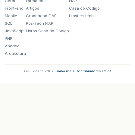
Geral
Formacoes
FIAP
Front-end
Artigos
Casa do Codigo
Mobile
Graduacao FIAP
Hipsters.tech
SQL
Pos-Tech FIAP
JavaScript
Livros Casa do Codigo
PHP
Android
Arquitetura
GUJ: desde 2002.
·
Saiba mais
·
Contribuidores
·
LGPD