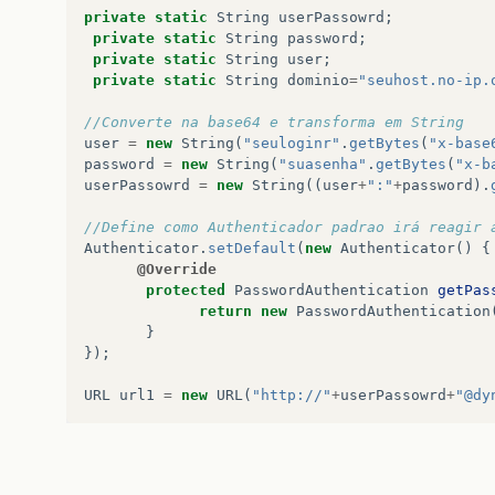
private
static
String
userPassowrd
;
private
static
String
password
;
private
static
String
user
;
private
static
String
dominio
=
"seuhost.no-ip.
//Converte na base64 e transforma em String
user
=
new
String
(
"seuloginr"
.
getBytes
(
"x-base
password
=
new
String
(
"suasenha"
.
getBytes
(
"x-b
userPassowrd
=
new
String
((
user
+
":"
+
password
).
//Define como Authenticador padrao irá reagir 
Authenticator
.
setDefault
(
new
Authenticator
()
{
@Override
protected
PasswordAuthentication
getPas
return
new
PasswordAuthentication
}
});
URL
url1
=
new
URL
(
"http://"
+
userPassowrd
+
"@dy