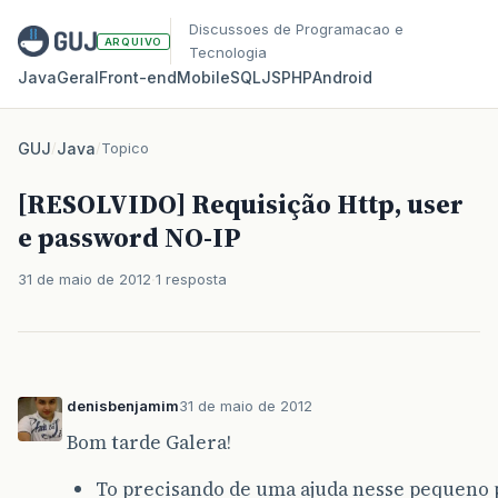
Discussoes de Programacao e
ARQUIVO
Tecnologia
Java
Geral
Front‑end
Mobile
SQL
JS
PHP
Android
GUJ
/
Java
/
Topico
[RESOLVIDO] Requisição Http, user
e password NO-IP
31 de maio de 2012
1 resposta
denisbenjamim
31 de maio de 2012
Bom tarde Galera!
To precisando de uma ajuda nesse pequeno p