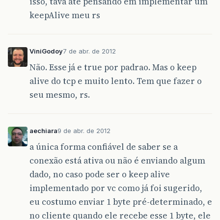
isso, tava até pensando em implementar um
keepAlive meu rs
ViniGodoy
7 de abr. de 2012
Não. Esse já e true por padrao. Mas o keep
alive do tcp e muito lento. Tem que fazer o
seu mesmo, rs.
aechiara
9 de abr. de 2012
a única forma confiável de saber se a
conexão está ativa ou não é enviando algum
dado, no caso pode ser o keep alive
implementado por vc como já foi sugerido,
eu costumo enviar 1 byte pré-determinado, e
no cliente quando ele recebe esse 1 byte, ele