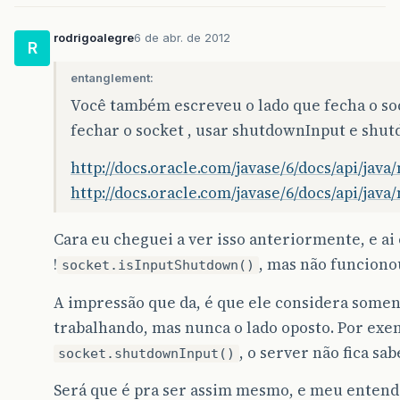
rodrigoalegre
6 de abr. de 2012
R
entanglement:
Você também escreveu o lado que fecha o so
fechar o socket , usar shutdownInput e shu
http://docs.oracle.com/javase/6/docs/api/ja
http://docs.oracle.com/javase/6/docs/api/ja
Cara eu cheguei a ver isso anteriormente, e ai
!
, mas não funciono
socket.isInputShutdown()
A impressão que da, é que ele considera somen
trabalhando, mas nunca o lado oposto. Por exe
, o server não fica sa
socket.shutdownInput()
Será que é pra ser assim mesmo, e meu entend