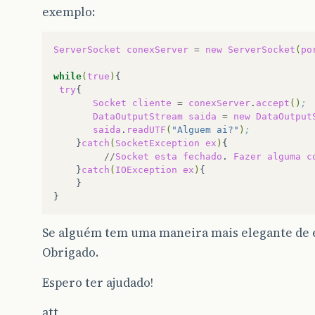
exemplo:
ServerSocket
conexServer
=
new
ServerSocket
(
po
while
(
true
)
try
Socket
cliente
=
conexServer
.
accept
()
;
DataOutputStream
saida
=
new
DataOutput
saida
.
readUTF
(
"Alguem ai?"
)
;
}
catch
(
SocketException
ex
)
//
Socket
esta
fechado
.
Fazer
alguma
c
}
catch
(
IOException
ex
)
}

Se alguém tem uma maneira mais elegante de ef
Obrigado.
Espero ter ajudado!
att,