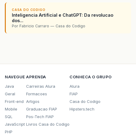
CASA DO CODIGO
Inteligencia Artificial e ChatGPT: Da revolucao
dos...
Por Fabricio Carraro — Casa do Codigo
NAVEGUE
APRENDA
CONHECA O GRUPO
Java
Carreiras Alura
Alura
Geral
Formacoes
FIAP
Front-end
Artigos
Casa do Codigo
Mobile
Graduacao FIAP
Hipsters.tech
SQL
Pos-Tech FIAP
JavaScript
Livros Casa do Codigo
PHP