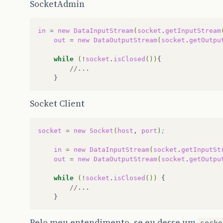
SocketAdmin
in
=
new
DataInputStream
(
socket
.
getInputStream
out
=
new
DataOutputStream
(
socket
.
getOutpu
while
(
!
socket
.
isClosed
())
//
Socket Client
socket
=
new
Socket
(
host
,
port
)
;
in
=
new
DataInputStream
(
socket
.
getInputSt
out
=
new
DataOutputStream
(
socket
.
getOutpu
while
(
!
socket
.
isClosed
())
//
Pelo meu entendimento, se eu desse um
socke