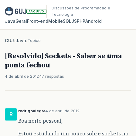
Discussoes de Programacao e
ARQUIVO
Tecnologia
Java
Geral
Front‑end
Mobile
SQL
JS
PHP
Android
GUJ
/
Java
/
Topico
[Resolvido] Sockets - Saber se uma
ponta fechou
4 de abril de 2012
17 respostas
rodrigoalegre
4 de abril de 2012
R
Boa noite pessoal,
Estou estudando um pouco sobre sockets no