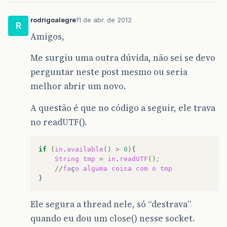
rodrigoalegre
11 de abr. de 2012
R
Amigos,
Me surgiu uma outra dúvida, não sei se devo
perguntar neste post mesmo ou seria
melhor abrir um novo.
A questão é que no código a seguir, ele trava
no readUTF().
if
(
in
.
available
()
>
0
)
String
tmp
=
in
.
readUTF
()
;
//
fa
ç
o
alguma
coisa
com
o
tmp
Ele segura a thread nele, só “destrava”
quando eu dou um close() nesse socket.