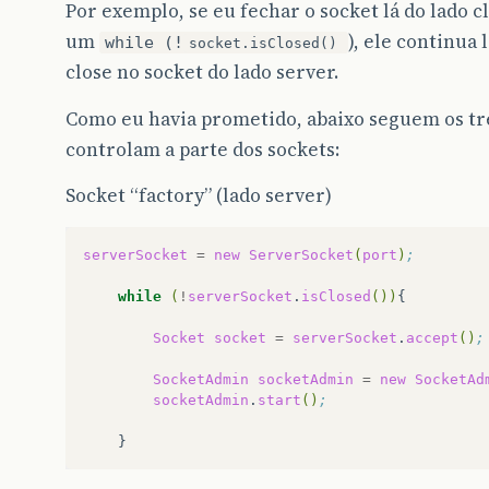
Por exemplo, se eu fechar o socket lá do lado cl
um
), ele continua
while (!
socket.isClosed()
close no socket do lado server.
Como eu havia prometido, abaixo seguem os t
controlam a parte dos sockets:
Socket “factory” (lado server)
serverSocket
=
new
ServerSocket
(
port
)
;
while
(
!
serverSocket
.
isClosed
())
Socket
socket
=
serverSocket
.
accept
()
;
SocketAdmin
socketAdmin
=
new
SocketAd
socketAdmin
.
start
()
;