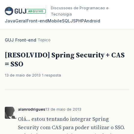
Discussoes de Programacao e
ARQUIVO
Tecnologia
Java
Geral
Front‑end
Mobile
SQL
JS
PHP
Android
GUJ
/
Front-end
/
Topico
[RESOLVIDO] Spring Security + CAS
= SSO
13 de maio de 2013
1 resposta
alanrodrigues
13 de maio de 2013
Olá… estou tentando integrar Spring
Security com CAS para poder utilizar o SSO.