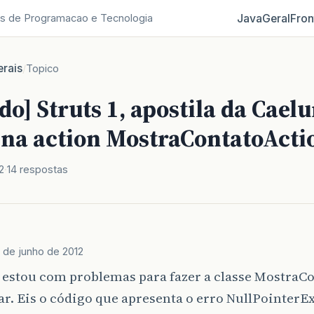
Java
Geral
Fron
s de Programacao e Tecnologia
rais
/
Topico
do] Struts 1, apostila da Cael
 na action MostraContatoActi
2
14 respostas
2 de junho de 2012
 estou com problemas para fazer a classe MostraC
r. Eis o código que apresenta o erro NullPointerE