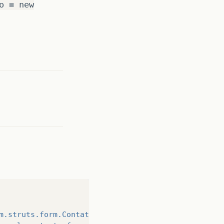
o = new
m.struts.form.ContatoForm"
></form-bean>