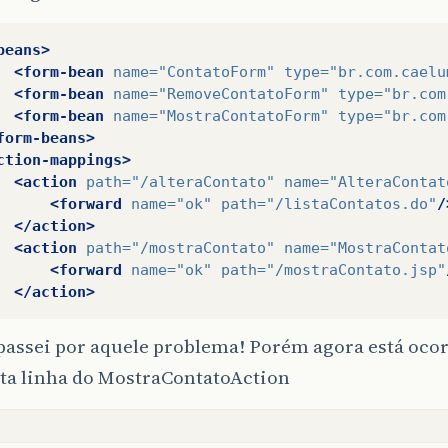
beans>
<form-bean
name=
"ContatoForm"
type=
"br.com.caelu
<form-bean
name=
"RemoveContatoForm"
type=
"br.com
<form-bean
name=
"MostraContatoForm"
type=
"br.com
form-beans>
ction-mappings>
<action
path=
"/alteraContato"
name=
"AlteraContat
<forward
name=
"ok"
path=
"/listaContatos.do"
/
</action>
<action
path=
"/mostraContato"
name=
"MostraContat
<forward
name=
"ok"
path=
"/mostraContato.jsp"
</action>
 passei por aquele problema! Porém agora está oc
sta linha do MostraContatoAction