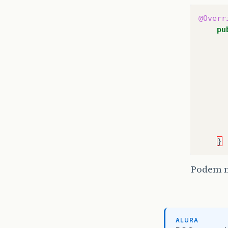
@Overr
pu
}
Podem m
ALURA