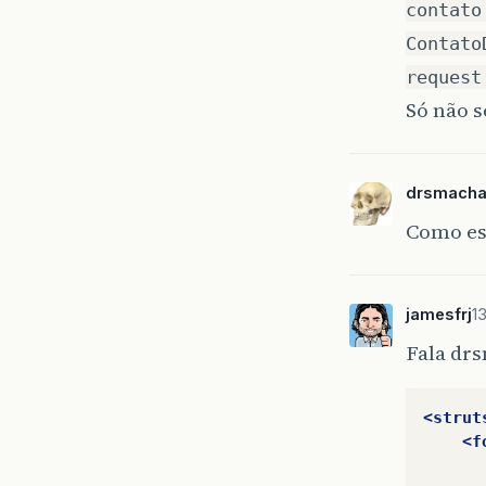
contato
Contato
request
Só não s
drsmach
Como est
jamesfrj
1
Fala dr
<strut
<f