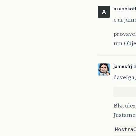
azubokof
A
e ai jame
provavel
um Obje
jamesfrj
1
daveiga,
Blz, ale
Justamen
Mostra