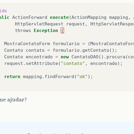
ide
blic
ActionForward
execute
(
ActionMapping
mapping
,
HttpServletRequest
request
,
HttpServletRespo
throws
Exception
{
MostraContatoForm
formulario
=
(
MostraContatoFor
Contato
contato
=
formulario
.
getContato
();
Contato
encontrado
=
new
ContatoDAO
().
procura
(
co
request
.
setAttribute
(
"contato"
,
encontrado
);
return
mapping
.
findForward
(
"ok"
);
e ajudar?