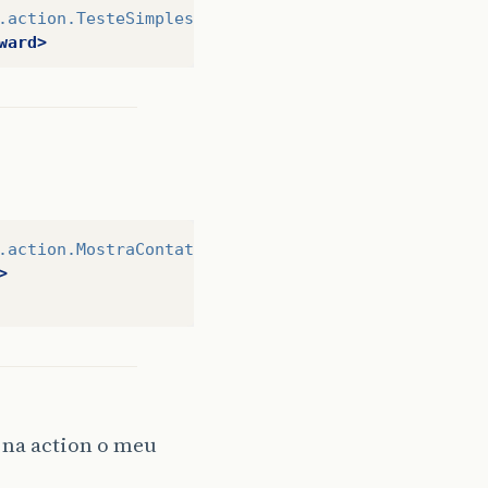
.action.TesteSimplesAction"
>
ward>
m.struts.action.ListaContatosAction"
>
"
></forward>
" />-->
.action.MostraContatoAction"
>
>
 na action o meu