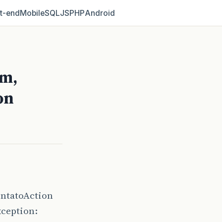
t‑end
Mobile
SQL
JS
PHP
Android
um,
on
ontatoAction
xception: