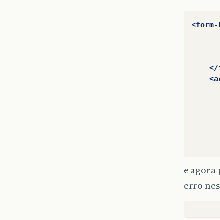
<form-
</
<a
e agora
erro ne