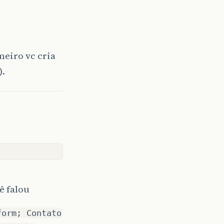
meiro vc cria
).
ê falou
form; Contato