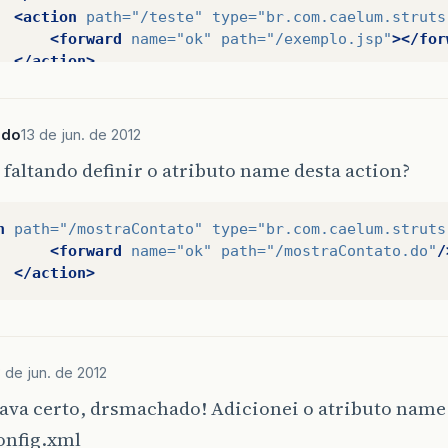
<action
path=
"/teste"
type=
"br.com.caelum.struts
<forward
name=
"ok"
path=
"/exemplo.jsp"
></for
</action>
<action
path=
"/listaContatos"
type=
"br.com.caelu
<forward
name=
"lista"
path=
"/lista.jsp"
/>
<forward
name=
"vazia"
path=
"/lista-vazia.jsp
ado
13 de jun. de 2012
</action>
 faltando definir o atributo name desta action?
action-mappings>
--  <message-resources parameter="MessageResources
ts-config>
n
path=
"/mostraContato"
type=
"br.com.caelum.struts
<forward
name=
"ok"
path=
"/mostraContato.do"
/
</action>
3 de jun. de 2012
ava certo, drsmachado! Adicionei o atributo name
onfig.xml