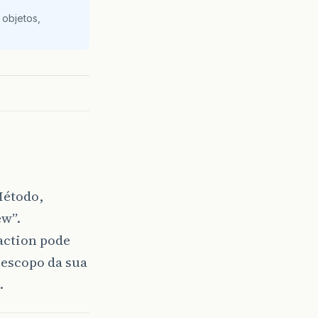
 objetos,
Método,
ew”.
action pode
 escopo da sua
.