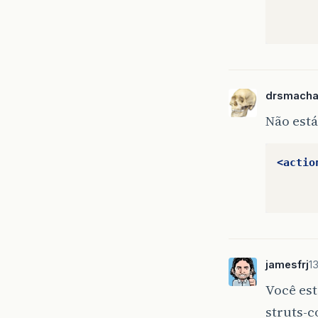
drsmach
Não está
</
<!
</stru
<actio
jamesfrj
1
Você est
struts-c