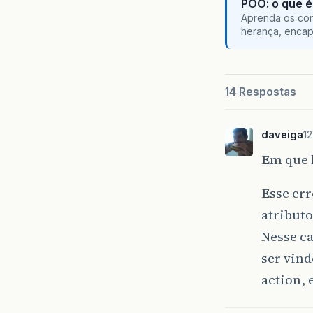
POO: o que é
Aprenda os con
herança, encap
14 Respostas
daveiga
12
Em que l
Esse er
atributo
Nesse c
ser vind
action, 