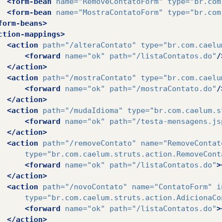
<form-bean
name=
"RemoveContatoForm"
type=
"br.com
<form-bean
name=
"MostraContatoForm"
type=
"br.com
form-beans>
ction-mappings>
<action
path=
"/alteraContato"
type=
"br.com.caelu
<forward
name=
"ok"
path=
"/listaContatos.do"
/
</action>
<action
path=
"/mostraContato"
type=
"br.com.caelu
<forward
name=
"ok"
path=
"/mostraContato.do"
/
</action>
<action
path=
"/mudaIdioma"
type=
"br.com.caelum.s
<forward
name=
"ok"
path=
"/testa-mensagens.js
</action>
<action
path=
"/removeContato"
name=
"RemoveContat
type=
"br.com.caelum.struts.action.RemoveCont
<forward
name=
"ok"
path=
"/listaContatos.do"
>
</action>
<action
path=
"/novoContato"
name=
"ContatoForm"
i
type=
"br.com.caelum.struts.action.AdicionaCo
<forward
name=
"ok"
path=
"/listaContatos.do"
>
</action>