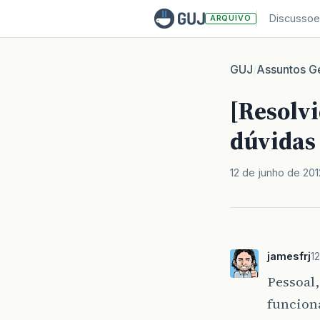
Discussoe
ARQUIVO
GUJ
Assuntos Ge
/
[Resolvi
dúvidas
12 de junho de 201
jamesfrj
1
Pessoal,
funciona