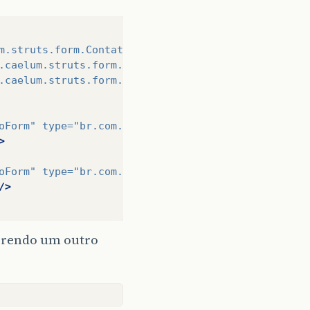
m.struts.form.ContatoForm"
></form-bean>
.caelum.struts.form.RemoveContatoForm"
></form-bean
.caelum.struts.form.MostraContatoForm"
></form-bean
oForm"
type=
"br.com.caelum.struts.action.AlteraCon
>
oForm"
type=
"br.com.caelum.struts.action.MostraCon
/>
orrendo um outro