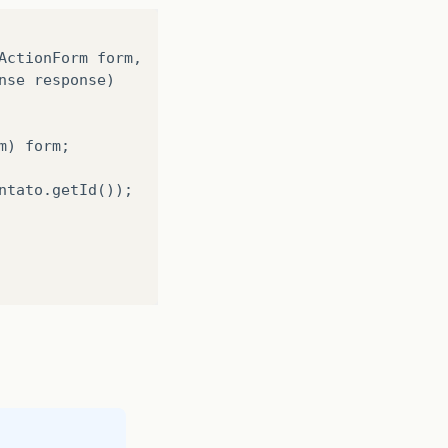
ActionForm
form
,
nse
response
)
m
)
form
;
ntato
.
getId
());