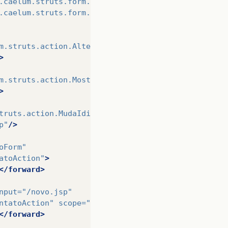
.caelum.struts.form.RemoveContatoForm"
></form-bean
.caelum.struts.form.MostraContatoForm"
></form-bean
m.struts.action.AlteraContatoAction"
>
>
m.struts.action.MostraContatoAction"
>
>
truts.action.MudaIdiomaAction"
>
p"
/>
oForm"
atoAction"
>
</forward>
nput=
"/novo.jsp"
ntatoAction"
scope=
"request"
>
</forward>