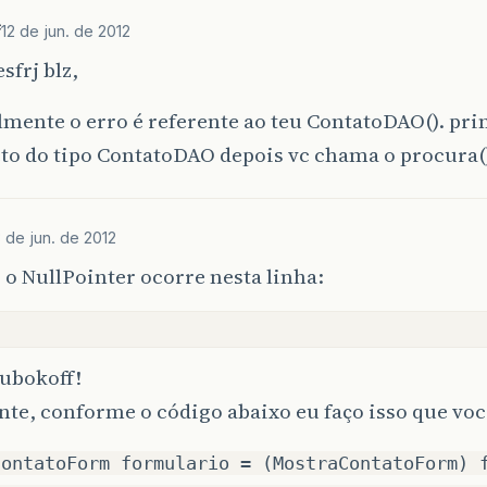
f
12 de jun. de 2012
sfrj blz,
mente o erro é referente ao teu ContatoDAO(). pri
to do tipo ContatoDAO depois vc chama o procura(
3 de jun. de 2012
 o NullPointer ocorre nesta linha:
zubokoff!
te, conforme o código abaixo eu faço isso que voc
ContatoForm formulario = (MostraContatoForm) 