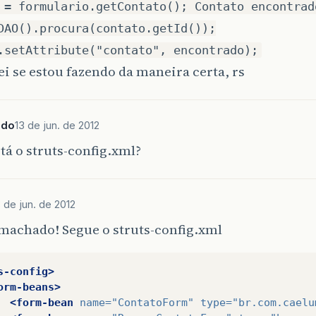
 = formulario.getContato(); Contato encontrad
DAO().procura(contato.getId());
.setAttribute("contato", encontrado);
ei se estou fazendo da maneira certa, rs
ado
13 de jun. de 2012
á o struts-config.xml?
3 de jun. de 2012
smachado! Segue o struts-config.xml
s-config>
orm-beans>
<form-bean
name=
"ContatoForm"
type=
"br.com.caelu