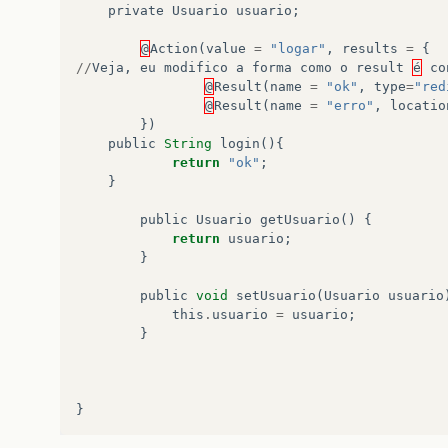
private
Usuario
usuario
;
@
Action
(
value
=
"logar"
,
results
=
{
//
Veja
,
eu
modifico
a
forma
como
o
result
é
co
@
Result
(
name
=
"ok"
,
type
=
"red
@
Result
(
name
=
"erro"
,
locatio
})
public
String
login
(){
return
"ok"
;
}
public
Usuario
getUsuario
()
{
return
usuario
;
}
public
void
setUsuario
(
Usuario
usuario
this
.
usuario
=
usuario
;
}
}