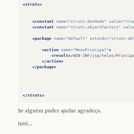
<struts>
<constant
name=
"struts.devMode"
value=
"tru
<constant
name=
"struts.objectFactory"
valu
<package
name=
"default"
extends=
"struts-de
<action
name=
"MenuPrincipal"
>
<result>
/WEB-INF/jsp/telas/Princip
</action>
</package>
</struts>
Se alguém puder ajudar agradeço.
Inté…