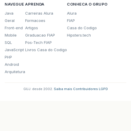
NAVEGUE
APRENDA
CONHECA O GRUPO
Java
Carreiras Alura
Alura
Geral
Formacoes
FIAP
Front-end
Artigos
Casa do Codigo
Mobile
Graduacao FIAP
Hipsters.tech
SQL
Pos-Tech FIAP
JavaScript
Livros Casa do Codigo
PHP
Android
Arquitetura
GUJ: desde 2002.
·
Saiba mais
·
Contribuidores
·
LGPD