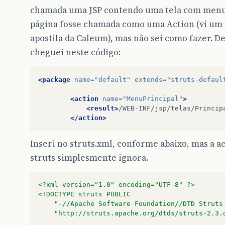
chamada uma JSP contendo uma tela com menu.
página fosse chamada como uma Action (vi um
apostila da Caleum), mas não sei como fazer. D
cheguei neste código:
<package
name=
"default"
extends=
"struts-defaul
<action
name=
"MenuPrincipal"
>
<result>
/WEB-INF/jsp/telas/Princip
</action>
Inseri no struts.xml, conforme abaixo, mas a a
struts simplesmente ignora.
<?xml version="1.0" encoding="UTF-8" ?>
<!DOCTYPE struts PUBLIC
	"-//Apache Software Foundation//DTD Struts
	"http://struts.apache.org/dtds/struts-2.3.