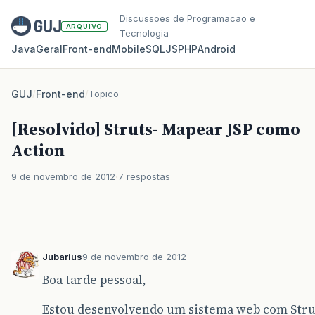
Discussoes de Programacao e
ARQUIVO
Tecnologia
Java
Geral
Front‑end
Mobile
SQL
JS
PHP
Android
GUJ
/
Front-end
/
Topico
[Resolvido] Struts- Mapear JSP como
Action
9 de novembro de 2012
7 respostas
Jubarius
9 de novembro de 2012
Boa tarde pessoal,
Estou desenvolvendo um sistema web com Struts