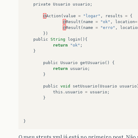
private
Usuario
usuario
;
@
Action
(
value
=
"logar"
,
results
=
{
@
Result
(
name
=
"ok"
,
location
=
@
Result
(
name
=
"erro"
,
locatio
})
public
String
login
(){
return
"ok"
;
}
public
Usuario
getUsuario
()
{
return
usuario
;
}
public
void
setUsuario
(
Usuario
usuario
this
.
usuario
=
usuario
;
}
}
O meu struts.xml já está no primeiro post. Não 