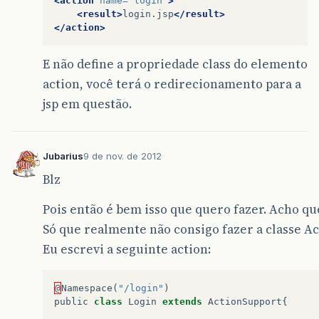
<action
name=
"login"
>
<result>
login.jsp
</result>
</action>
E não define a propriedade class do elemento
action, você terá o redirecionamento para a
jsp em questão.
Jubarius
9 de nov. de 2012
Blz
Pois então é bem isso que quero fazer. Acho qu
Só que realmente não consigo fazer a classe Ac
Eu escrevi a seguinte action:
@
Namespace
(
"/login"
)
public
class
Login
extends
ActionSupport
{