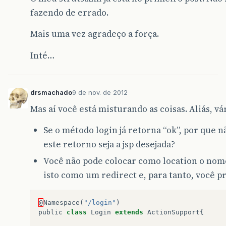
fazendo de errado.
Mais uma vez agradeço a força.
Inté…
drsmachado
9 de nov. de 2012
Mas aí você está misturando as coisas. Aliás, vár
Se o método login já retorna “ok”, por que n
este retorno seja a jsp desejada?
Você não pode colocar como location o nome
isto como um redirect e, para tanto, você p
@
Namespace
(
"/login"
)
public
class
Login
extends
ActionSupport
{