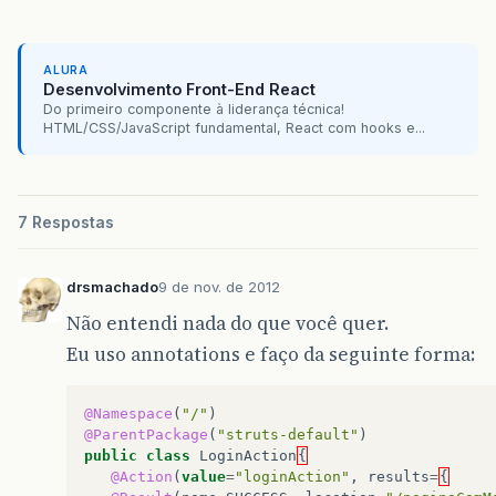
ALURA
Desenvolvimento Front-End React
Do primeiro componente à liderança técnica!
HTML/CSS/JavaScript fundamental, React com hooks e...
7 Respostas
drsmachado
9 de nov. de 2012
Não entendi nada do que você quer.
Eu uso annotations e faço da seguinte forma:
@Namespace
(
"/"
)
@ParentPackage
(
"struts-default"
)
public
class
LoginAction
{
@Action
(
value
=
"loginAction"
,
results
=
{