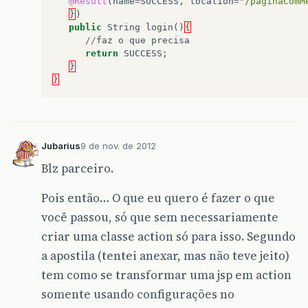
@Result
(
name
=
SUCCESS
,
location
=
"/paginaComM
}
)
public
String
login
()
{
//
faz
o
que
precisa
return
SUCCESS
;
}
}
Jubarius
9 de nov. de 2012
Blz parceiro.
Pois então… O que eu quero é fazer o que
você passou, só que sem necessariamente
criar uma classe action só para isso. Segundo
a apostila (tentei anexar, mas não teve jeito)
tem como se transformar uma jsp em action
somente usando configurações no