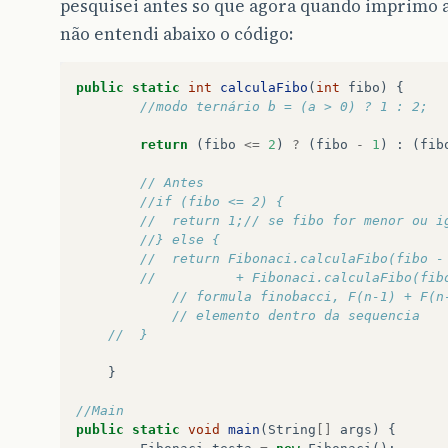
pesquisei antes so que agora quando imprimo ao 
não entendi abaixo o código:
public
static
int
calculaFibo
(
int
fibo
)
{
//modo ternário b = (a > 0) ? 1 : 2;  
return
(
fibo
<=
2
)
?
(
fibo
-
1
)
:
(
fib
// Antes 
//if (fibo <= 2) {
//	return 1;// se fibo for menor ou 
//} else {
//	return Fibonaci.calculaFibo(fibo -
//			+ Fibonaci.calculaFibo(fi
// formula finobacci, F(n-1) + F(n
// elemento dentro da sequencia
//	}
}
//Main
public
static
void
main
(
String
[]
args
)
{