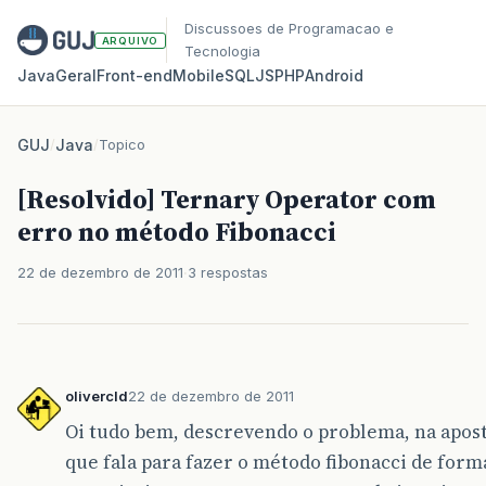
Discussoes de Programacao e
ARQUIVO
Tecnologia
Java
Geral
Front‑end
Mobile
SQL
JS
PHP
Android
GUJ
/
Java
/
Topico
[Resolvido] Ternary Operator com
erro no método Fibonacci
22 de dezembro de 2011
3 respostas
olivercld
22 de dezembro de 2011
Oi tudo bem, descrevendo o problema, na aposti
que fala para fazer o método fibonacci de for