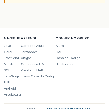
NAVEGUE
APRENDA
CONHECA O GRUPO
Java
Carreiras Alura
Alura
Geral
Formacoes
FIAP
Front-end
Artigos
Casa do Codigo
Mobile
Graduacao FIAP
Hipsters.tech
SQL
Pos-Tech FIAP
JavaScript
Livros Casa do Codigo
PHP
Android
Arquitetura
GUJ: desde 2002.
·
Saiba mais
·
Contribuidores
·
LGPD