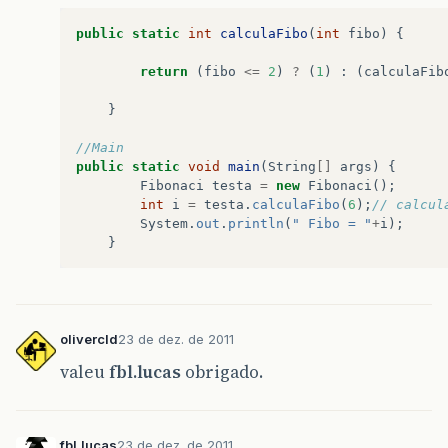
public
static
int
calculaFibo
(
int
fibo
)
{
return
(
fibo
<=
2
)
?
(
1
)
:
(
calculaFib
}
//Main
public
static
void
main
(
String
[]
args
)
{
Fibonaci
testa
=
new
Fibonaci
();
int
i
=
testa
.
calculaFibo
(
6
);
// calcul
System
.
out
.
println
(
" Fibo = "
+
i
);
}
olivercld
23 de dez. de 2011
valeu
fbl.lucas
obrigado.
fbl.lucas
23 de dez. de 2011