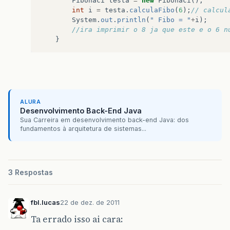
Fibonaci
testa
=
new
Fibonaci
();
int
i
=
testa
.
calculaFibo
(
6
);
// calcul
System
.
out
.
println
(
" Fibo = "
+
i
);
//ira imprimir o 8 ja que este e o 6 n
}
ALURA
Desenvolvimento Back-End Java
Sua Carreira em desenvolvimento back-end Java: dos
fundamentos à arquitetura de sistemas...
3 Respostas
fbl.lucas
22 de dez. de 2011
Ta errado isso ai cara: