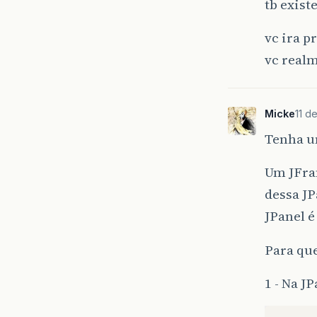
tb exist
vc ira p
vc real
Micke
11 d
Tenha um
Um JFram
dessa JP
JPanel é
Para que
1 - Na J