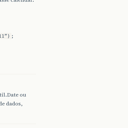
;
11”)
til.Date ou
de dados,