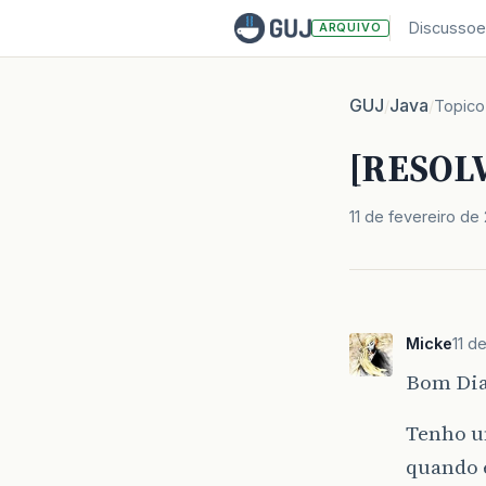
Discussoe
ARQUIVO
GUJ
Java
/
/
Topico
[RESOLV
11 de fevereiro de
Micke
11 d
Bom Dia
Tenho um
quando e