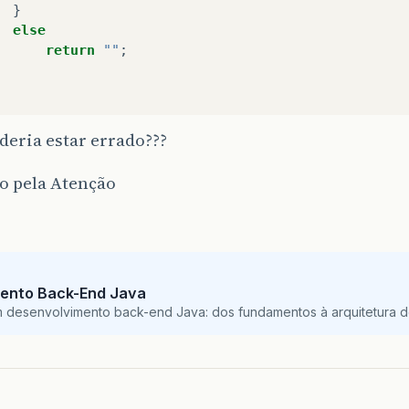
}
else
return
""
;
eria estar errado???
o pela Atenção
ento Back-End Java
m desenvolvimento back-end Java: dos fundamentos à arquitetura de