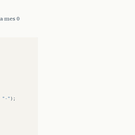
a mes 0
"-"
);