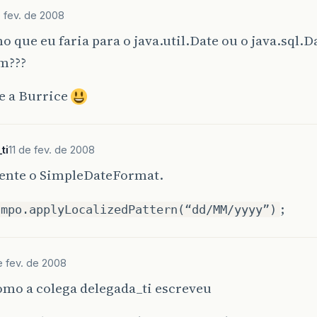
e fev. de 2008
 que eu faria para o java.util.Date ou o java.sql.Da
m???
e a Burrice
ti
11 de fev. de 2008
nte o SimpleDateFormat.
;
ampo.applyLocalizedPattern(“dd/MM/yyyy”)
e fev. de 2008
omo a colega delegada_ti escreveu