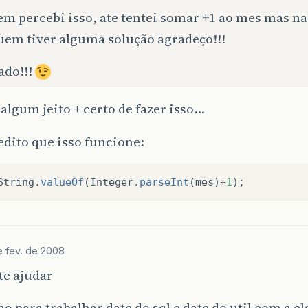
m percebi isso, ate tentei somar +1 ao mes mas na
uem tiver alguma solução agradeço!!!
ado!!!
 algum jeito + certo de fazer isso…
dito que isso funcione:
String
.
valueOf
(
Integer
.
parseInt
(
mes
)
+
1
);
e fev. de 2008
 te ajudar
o para trabalhar date do sql e date do util com a cl