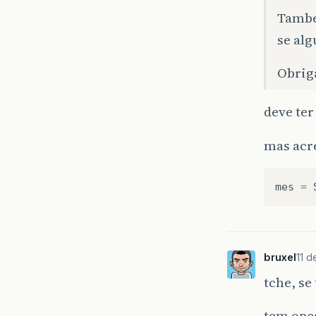
Tambe
se alg
Obrig
deve ter
mas acre
mes
=
bruxel
11 d
tche, se
tem opca