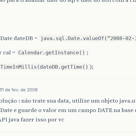
.Date dateDB =
java.sql.Date.valueOf(“2008-02-
 cal =
;
Calendar.getInstance()
);
tTimeInMillis(dateDB.getTime()
d
11 de fev. de 2008
lução : não trate sua data, utilize um objeto java.u
.Date e guarde o valor em um campo DATE na base 
API java fazer isso por vc