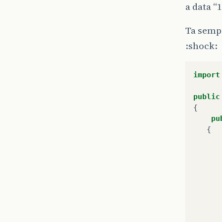
a data “
Ta semp
:shock:
import
public
{
pu
{