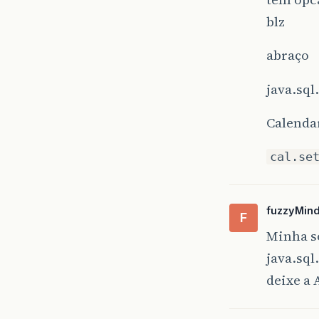
blz
abraço
java.sql
Calendar
cal.se
fuzzyMin
F
Minha so
java.sql
deixe a 