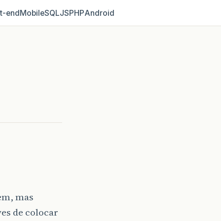
t‑end
Mobile
SQL
JS
PHP
Android
bem, mas
ves de colocar