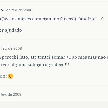
go
11 de fev. de 2008
 Java os meses começam no 0 (zero). janeiro == 0
er ajudado
e fev. de 2008
ercebi isso, ate tentei somar +1 ao mes mas nao d
iver alguma solução agradeço!!!
o!!!
e fev. de 2008