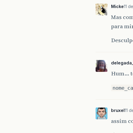
Micke
11 d
Mas como
para mi
Desculp
delegada_
Hum… te
nome_c
bruxel
11 d
assim c