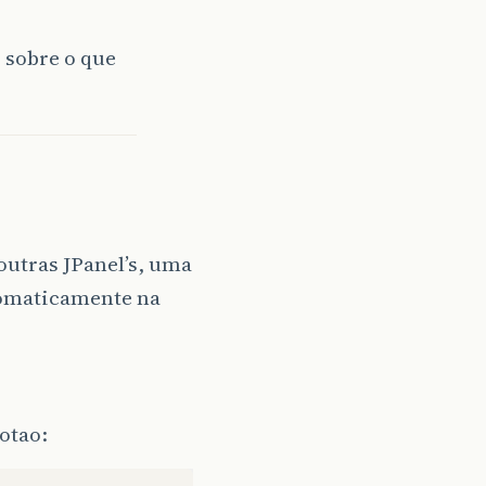
s sobre o que
outras JPanel’s, uma
utomaticamente na
otao: