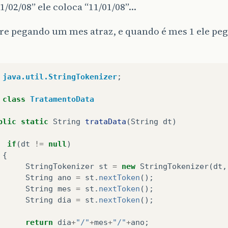
11/02/08” ele coloca “11/01/08”…
re pegando um mes atraz, e quando é mes 1 ele peg
java.util.StringTokenizer
;
class
TratamentoData
blic
static
String
trataData
(
String
dt
)
if
(
dt
!=
null
)
{
StringTokenizer
st
=
new
StringTokenizer
(
dt
,
String
ano
=
st
.
nextToken
();
String
mes
=
st
.
nextToken
();
String
dia
=
st
.
nextToken
();
return
dia
+
"/"
+
mes
+
"/"
+
ano
;