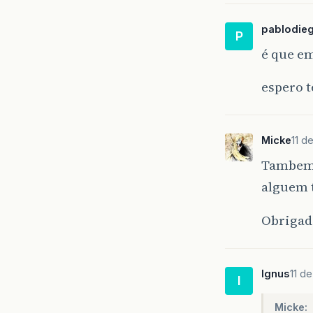
pablodie
P
é que em
espero t
Micke
11 d
Tambem p
alguem t
Obrigad
Ignus
11 d
I
Micke: