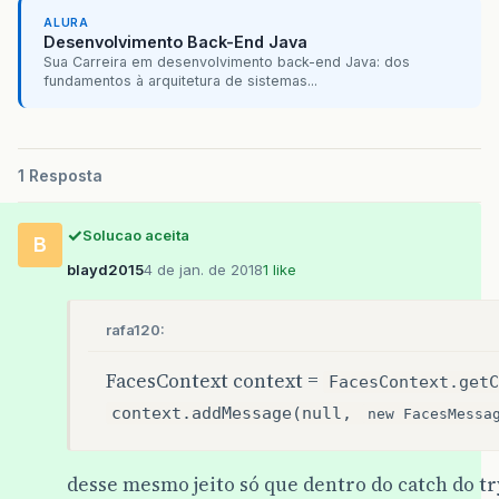
ALURA
Desenvolvimento Back-End Java
Sua Carreira em desenvolvimento back-end Java: dos
fundamentos à arquitetura de sistemas...
1 Resposta
Solucao aceita
B
blayd2015
4 de jan. de 2018
1 like
rafa120:
FacesContext context =
FacesContext.getC
context.addMessage(null,
new FacesMessa
desse mesmo jeito só que dentro do catch do tr