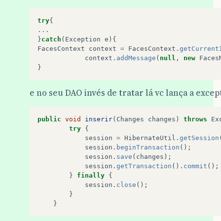
try
{
...
}
catch
(
Exception
e
){
FacesContext
context
=
FacesContext
.
getCurrent
context
.
addMessage
(
null
,
new
Faces
}
e no seu DAO invés de tratar lá vc lança a exce
public
void
inserir
(
Changes
changes
)
throws
Ex
try
{
session
=
HibernateUtil
.
getSession
session
.
beginTransaction
();
session
.
save
(
changes
);
session
.
getTransaction
().
commit
();
}
finally
{
session
.
close
();
}
}