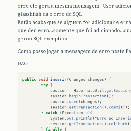
erro ele gera a mesma mensagem “User adicion
glasshfish da o erro de SQL
Então acaba que se alguem for adicionar e err
que deu erro…somente que foi adicionado…qua
gerou SQL exception
Como posso jogar a mensagem de erro neste Fa
DAO
public
void
inserir
(
Changes
changes
)
{
try
{
session
=
HibernateUtil
.
getSession
session
.
beginTransaction
();
session
.
save
(
changes
);
session
.
getTransaction
().
commit
();
}
catch
(
Exception
e
){
System
.
out
.
println
(
"Erro ao inseri
session
.
getTransaction
().
rollback
(
}
finally
{