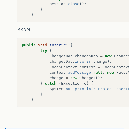
session
.
close
();
}
}
BEAN
public
void
inserir
(){
try
{
ChangesDao
changesDao
=
new
Change
changesDao
.
inserir
(
change
);
FacesContext
context
=
FacesContex
context
.
addMessage
(
null
,
new
Faces
change
=
new
Changes
();
}
catch
(
Exception
e
)
{
System
.
out
.
println
(
"Erro ao inseri
}
}