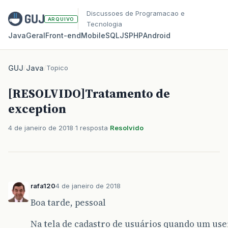
Discussoes de Programacao e
ARQUIVO
Tecnologia
Java
Geral
Front‑end
Mobile
SQL
JS
PHP
Android
GUJ
/
Java
/
Topico
[RESOLVIDO]Tratamento de
exception
4 de janeiro de 2018
1 resposta
Resolvido
rafa120
4 de janeiro de 2018
Boa tarde, pessoal
Na tela de cadastro de usuários quando um use