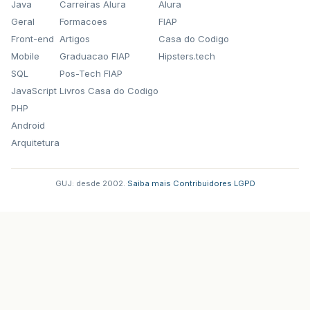
Java
Carreiras Alura
Alura
Geral
Formacoes
FIAP
Front-end
Artigos
Casa do Codigo
Mobile
Graduacao FIAP
Hipsters.tech
SQL
Pos-Tech FIAP
JavaScript
Livros Casa do Codigo
PHP
Android
Arquitetura
GUJ: desde 2002.
·
Saiba mais
·
Contribuidores
·
LGPD