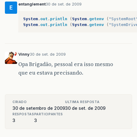
entanglement
30 de set. de 2009
E
System
.
out
.
println
(
System
.
getenv
(
"SystemRoot
System
.
out
.
println
(
System
.
getenv
(
"SystemDriv
Vinny
30 de set. de 2009
Opa Brigadão, pessoal era isso mesmo
que eu estava precisando.
CRIADO
ULTIMA RESPOSTA
30 de setembro de 2009
30 de set. de 2009
RESPOSTAS
PARTICIPANTES
3
3