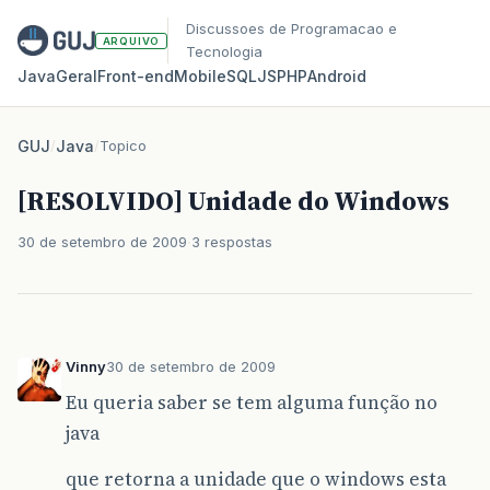
Discussoes de Programacao e
ARQUIVO
Tecnologia
Java
Geral
Front‑end
Mobile
SQL
JS
PHP
Android
GUJ
/
Java
/
Topico
[RESOLVIDO] Unidade do Windows
30 de setembro de 2009
3 respostas
Vinny
30 de setembro de 2009
Eu queria saber se tem alguma função no
java
que retorna a unidade que o windows esta