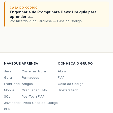
CASA DO CODIGO
Engenharia de Prompt para Devs: Um guia para
aprender a...
Por Ricardo Pupo Larguesa — Casa do Codigo
NAVEGUE
APRENDA
CONHECA O GRUPO
Java
Carreiras Alura
Alura
Geral
Formacoes
FIAP
Front-end
Artigos
Casa do Codigo
Mobile
Graduacao FIAP
Hipsters.tech
SQL
Pos-Tech FIAP
JavaScript
Livros Casa do Codigo
PHP