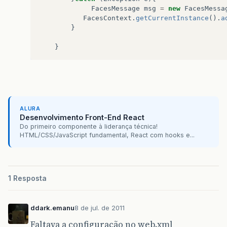
FacesMessage
msg
=
new
FacesMessa
FacesContext
.
getCurrentInstance
().
a
}
}
ALURA
Desenvolvimento Front-End React
Do primeiro componente à liderança técnica!
HTML/CSS/JavaScript fundamental, React com hooks e...
1 Resposta
ddark.emanu
8 de jul. de 2011
Faltava a configuração no web.xml