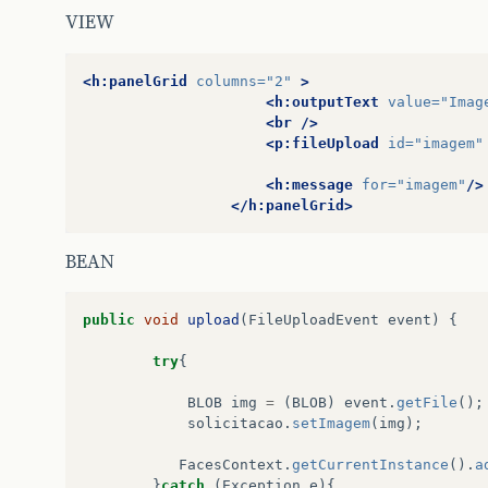
VIEW
<h:panelGrid
columns=
"2"
>
<h:outputText
value=
"Imag
<br
/>
<p:fileUpload
id=
"imagem"
<h:message
for=
"imagem"
/>
</h:panelGrid>
BEAN
public
void
upload
(
FileUploadEvent
event
)
{
try
{
BLOB
img
=
(
BLOB
)
event
.
getFile
();
solicitacao
.
setImagem
(
img
);
FacesContext
.
getCurrentInstance
().
a
}
catch
(
Exception
e
){