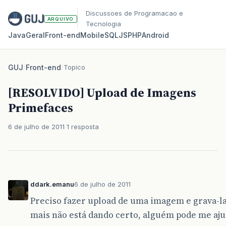
Discussoes de Programacao e
ARQUIVO
Tecnologia
Java
Geral
Front‑end
Mobile
SQL
JS
PHP
Android
GUJ
/
Front-end
/
Topico
[RESOLVIDO] Upload de Imagens
Primefaces
6 de julho de 2011
1 resposta
ddark.emanu
6 de julho de 2011
Preciso fazer upload de uma imagem e grava-la 
mais não está dando certo, alguém pode me aju