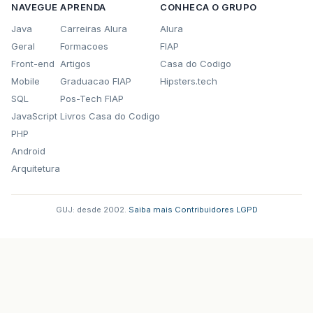
NAVEGUE
APRENDA
CONHECA O GRUPO
Java
Carreiras Alura
Alura
Geral
Formacoes
FIAP
Front-end
Artigos
Casa do Codigo
Mobile
Graduacao FIAP
Hipsters.tech
SQL
Pos-Tech FIAP
JavaScript
Livros Casa do Codigo
PHP
Android
Arquitetura
GUJ: desde 2002.
·
Saiba mais
·
Contribuidores
·
LGPD