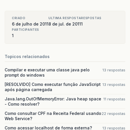
CRIADO
ULTIMA RESPOSTA
RESPOSTAS
6 de julho de 2011
8 de jul. de 2011
1
PARTICIPANTES
1
Topicos relacionados
Compilar e executar uma classe java pelo
13 respostas
prompt do windows
[RESOLVIDO] Como executar função JavaScript
13 respostas
após página carregada
Java.lang.OutOfMemoryError: Java heap space
11 respostas
- Como resolver?
Como consultar CPF na Receita Federal usando
22 respostas
Web Service?
Como acessar localhost de forma externa?
13 respostas