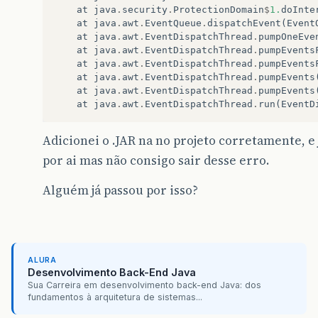
at
java
.
security
.
ProtectionDomain
$
1.
doInte
at
java
.
awt
.
EventQueue
.
dispatchEvent
(
Event
at
java
.
awt
.
EventDispatchThread
.
pumpOneEve
at
java
.
awt
.
EventDispatchThread
.
pumpEvents
at
java
.
awt
.
EventDispatchThread
.
pumpEvents
at
java
.
awt
.
EventDispatchThread
.
pumpEvents
at
java
.
awt
.
EventDispatchThread
.
pumpEvents
at
java
.
awt
.
EventDispatchThread
.
run
(
EventD
Adicionei o .JAR na no projeto corretamente, e j
por ai mas não consigo sair desse erro.
Alguém já passou por isso?
ALURA
Desenvolvimento Back-End Java
Sua Carreira em desenvolvimento back-end Java: dos
fundamentos à arquitetura de sistemas...