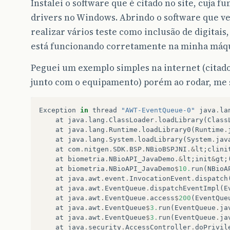
Instalei o software que é citado no site, cuja fu
drivers no Windows. Abrindo o software que 
realizar vários teste como inclusão de digitais
está funcionando corretamente na minha máq
Peguei um exemplo simples na internet (cita
junto com o equipamento) porém ao rodar, me 
Exception
in
thread
"AWT-EventQueue-0"
java
.
la
at
java
.
lang
.
ClassLoader
.
loadLibrary
(
Class
at
java
.
lang
.
Runtime
.
loadLibrary0
(
Runtime
.
at
java
.
lang
.
System
.
loadLibrary
(
System
.
jav
at
com
.
nitgen
.
SDK
.
BSP
.
NBioBSPJNI
.&
lt
;
clini
at
biometria
.
NBioAPI_JavaDemo
.&
lt
;
init
&
gt
;
at
biometria
.
NBioAPI_JavaDemo
$
10.
run
(
NBioA
at
java
.
awt
.
event
.
InvocationEvent
.
dispatch
at
java
.
awt
.
EventQueue
.
dispatchEventImpl
(
E
at
java
.
awt
.
EventQueue
.
access
$
200
(
EventQue
at
java
.
awt
.
EventQueue
$
3.
run
(
EventQueue
.
ja
at
java
.
awt
.
EventQueue
$
3.
run
(
EventQueue
.
ja
at
java
.
security
.
AccessController
.
doPrivil