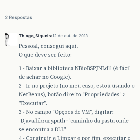
2 Respostas
Thiago_Siqueira
12 de out. de 2013
Pessoal, consegui aqui.
O que deve ser feito:
1 - Baixar a biblioteca NBioBSPJNI.dll (é fácil
de achar no Google).
2 - Ir no projeto (no meu caso, estou usando o
NetBeans), botão direito "Propriedades" >
"Executar".
3 - No campo "Opções de VM", digitar:
-Djava.library.path="caminho da pasta onde
se encontra a DLL"
4 - Construir e Limpar e por fim, executar o