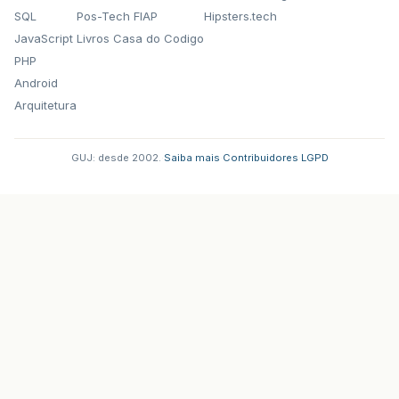
SQL
Pos-Tech FIAP
Hipsters.tech
JavaScript
Livros Casa do Codigo
PHP
Android
Arquitetura
GUJ: desde 2002.
·
Saiba mais
·
Contribuidores
·
LGPD