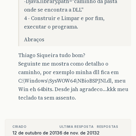
-Djava.library.path="caminho da pasta
onde se encontra a DLL"
4 - Construir e Limpar e por fim,
executar o programa.
Abraços
Thiago Siqueira tudo bom?
Seguinte me mostra como detalho o
caminho, por exemplo minha dll fica em
C:\Windows\SysWOW64\NBioBSPJNI.dl, meu
Win eh 64bits. Desde jah agradeco…kkk meu
teclado ta sem assento.
CRIADO
ULTIMA RESPOSTA
RESPOSTAS
12 de outubro de 2013
6 de nov. de 2013
2