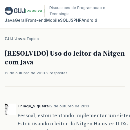
Discussoes de Programacao e
ARQUIVO
Tecnologia
Java
Geral
Front‑end
Mobile
SQL
JS
PHP
Android
GUJ
/
Java
/
Topico
[RESOLVIDO] Uso do leitor da Nitgen
com Java
12 de outubro de 2013
2 respostas
Thiago_Siqueira
12 de outubro de 2013
Pessoal, estou tentando implementar um sistem
Estou usando o leitor da Nitgen Hamster II DX.