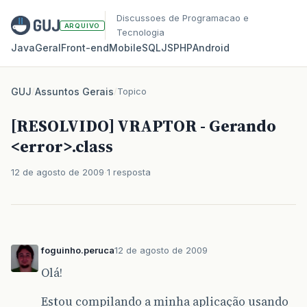
Discussoes de Programacao e
ARQUIVO
Tecnologia
Java
Geral
Front‑end
Mobile
SQL
JS
PHP
Android
GUJ
/
Assuntos Gerais
/
Topico
[RESOLVIDO] VRAPTOR - Gerando
<error>.class
12 de agosto de 2009
1 resposta
foguinho.peruca
12 de agosto de 2009
Olá!
Estou compilando a minha aplicação usando