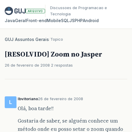
Discussoes de Programacao e
ARQUIVO
Tecnologia
Java
Geral
Front‑end
Mobile
SQL
JS
PHP
Android
GUJ
/
Assuntos Gerais
/
Topico
[RESOLVIDO] Zoom no Jasper
26 de fevereiro de 2008
2 respostas
lbvitoriano
26 de fevereiro de 2008
L
Olá, boa tarde!!
Gostaria de saber, se alguém conhece um
método onde eu posso setar o zoom quando