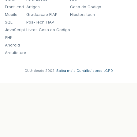
Front-end
Artigos
Casa do Codigo
Mobile
Graduacao FIAP
Hipsters.tech
SQL
Pos-Tech FIAP
JavaScript
Livros Casa do Codigo
PHP
Android
Arquitetura
GUJ: desde 2002.
·
Saiba mais
·
Contribuidores
·
LGPD