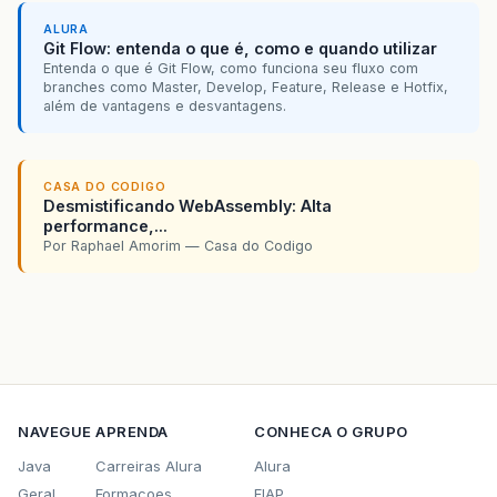
ALURA
Git Flow: entenda o que é, como e quando utilizar
Entenda o que é Git Flow, como funciona seu fluxo com
branches como Master, Develop, Feature, Release e Hotfix,
além de vantagens e desvantagens.
CASA DO CODIGO
Desmistificando WebAssembly: Alta
performance,...
Por Raphael Amorim — Casa do Codigo
NAVEGUE
APRENDA
CONHECA O GRUPO
Java
Carreiras Alura
Alura
Geral
Formacoes
FIAP