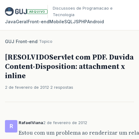
Discussoes de Programacao e
ARQUIVO
Tecnologia
Java
Geral
Front‑end
Mobile
SQL
JS
PHP
Android
GUJ
/
Front-end
/
Topico
[RESOLVIDOServlet com PDF. Duvida
Content-Disposition: attachment x
inline
2 de fevereiro de 2012
2 respostas
RafaelViana
2 de fevereiro de 2012
R
Estou com um problema ao renderizar um rela