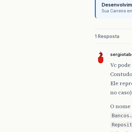
Desenvolvim
Sua Carreira e
1 Resposta
sergiota
Vc pode 
Contudo 
Ele repr
no caso)
O nome d
Bancos
Reposi