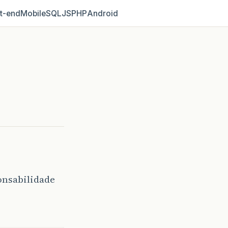
t‑end
Mobile
SQL
JS
PHP
Android
onsabilidade