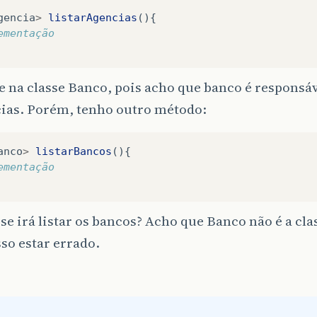
gencia
>
listarAgencias
(){
ementação
e na classe Banco, pois acho que banco é responsáve
cias. Porém, tenho outro método:
anco
>
listarBancos
(){
ementação
se irá listar os bancos? Acho que Banco não é a cla
sso estar errado.