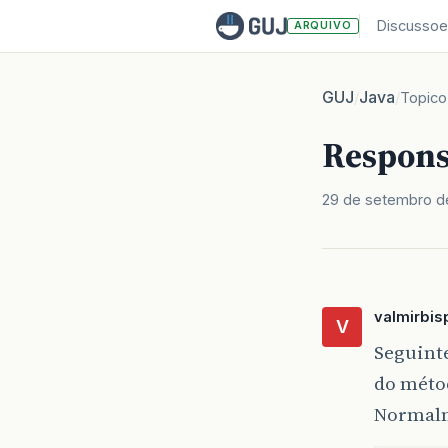
Discussoe
ARQUIVO
GUJ
Java
/
/
Topico
Respons
29 de setembro d
valmirbis
V
Seguint
do méto
Normalm