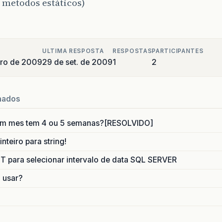
 metodos estáticos)
ULTIMA RESPOSTA
RESPOSTAS
PARTICIPANTES
bro de 2009
29 de set. de 2009
1
2
nados
um mes tem 4 ou 5 semanas?[RESOLVIDO]
nteiro para string!
para selecionar intervalo de data SQL SERVER
o usar?