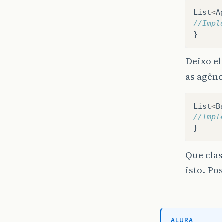
List
<
A
//Impl
}
Deixo el
as agên
List
<
B
//Impl
}
Que clas
isto. Po
ALURA