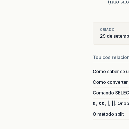
(não são
CRIADO
29 de setem
Topicos relacio
Como saber se 
Como converter i
Comando SELECT 
&, &&, |, ||. Qnd
O método split