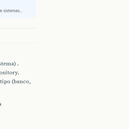
 sistemas...
stema) .
ository.
 tipo (banco,
a