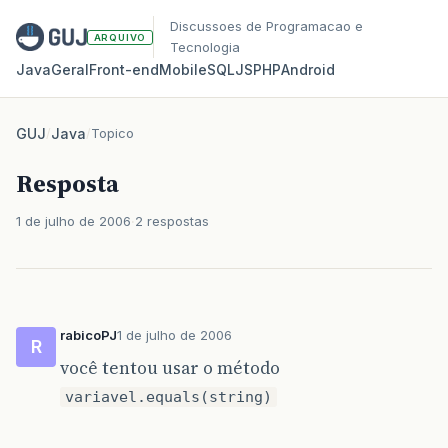
Discussoes de Programacao e
ARQUIVO
Tecnologia
Java
Geral
Front‑end
Mobile
SQL
JS
PHP
Android
GUJ
/
Java
/
Topico
Resposta
1 de julho de 2006
2 respostas
rabicoPJ
1 de julho de 2006
R
você tentou usar o método
variavel.equals(string)